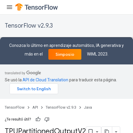
TensorFlow v2.9.3
Conozca lo último en aprendizaje automático, IA generativa y
más en el
WiML 2023.
Simposio
Se usó la
API de Cloud Translation
para traducir esta página.
TensorFlow
API
TensorFlow v2.9.3
Java
¿Te resultó útil?
TPUPartitioned
Output
V2