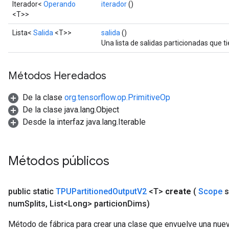
Iterador<
Operando
iterador
()
<T>>
Lista<
Salida
<T>>
salida
()
Una lista de salidas particionadas que 
Métodos Heredados
De la clase
org.tensorflow.op.PrimitiveOp
De la clase java.lang.Object
Desde la interfaz java.lang.Iterable
Métodos públicos
public static
TPUPartitioned
Output
V2
<T>
create
(
Scope
s
num
Splits
,
List<Long> particion
Dims)
Método de fábrica para crear una clase que envuelve una nue