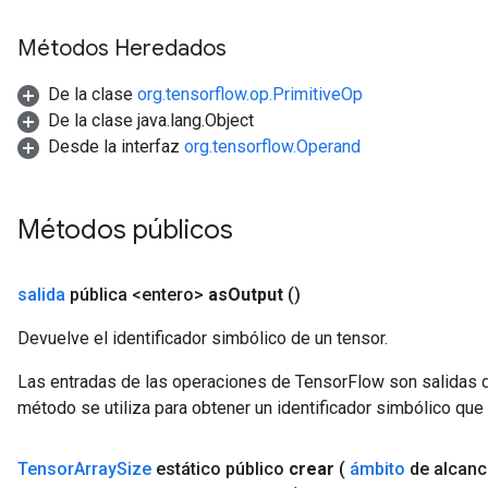
Métodos Heredados
De la clase
org.tensorflow.op.PrimitiveOp
De la clase java.lang.Object
Desde la interfaz
org.tensorflow.Operand
Métodos públicos
salida
pública <entero>
as
Output
()
Devuelve el identificador simbólico de un tensor.
Las entradas de las operaciones de TensorFlow son salidas d
método se utiliza para obtener un identificador simbólico que 
Tensor
Array
Size
estático público
crear
(
ámbito
de alcanc