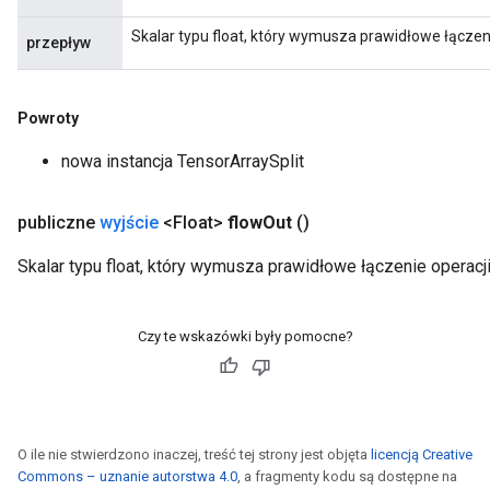
Skalar typu float, który wymusza prawidłowe łączeni
przepływ
Powroty
nowa instancja TensorArraySplit
publiczne
wyjście
<Float>
flow
Out
()
Skalar typu float, który wymusza prawidłowe łączenie operacji
Czy te wskazówki były pomocne?
O ile nie stwierdzono inaczej, treść tej strony jest objęta
licencją Creative
Commons – uznanie autorstwa 4.0
, a fragmenty kodu są dostępne na