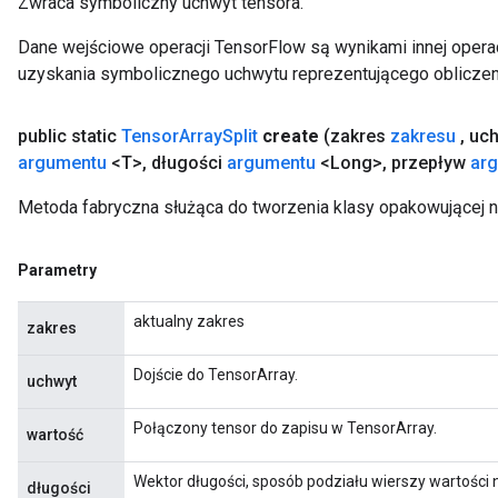
Zwraca symboliczny uchwyt tensora.
Dane wejściowe operacji TensorFlow są wynikami innej operac
uzyskania symbolicznego uchwytu reprezentującego obliczen
public static
Tensor
Array
Split
create
(zakres
zakresu
,
uch
argumentu
<T>
,
długości
argumentu
<Long>
,
przepływ
ar
Metoda fabryczna służąca do tworzenia klasy opakowującej n
Parametry
aktualny zakres
zakres
Dojście do TensorArray.
uchwyt
Połączony tensor do zapisu w TensorArray.
wartość
Wektor długości, sposób podziału wierszy wartości n
długości