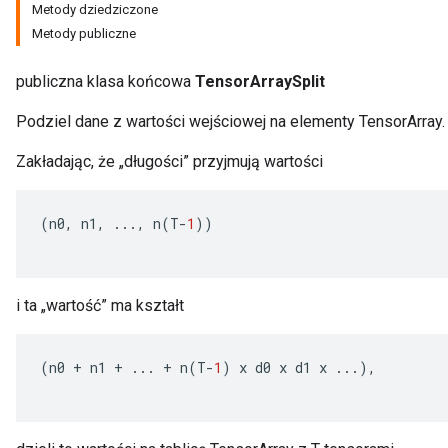
Metody dziedziczone
Metody publiczne
publiczna klasa końcowa
TensorArraySplit
Podziel dane z wartości wejściowej na elementy TensorArray.
Zakładając, że „długości” przyjmują wartości
(
n0
,
n1
,
...,
n
(
T
-
1
))
i ta „wartość” ma kształt
(
n0
+
n1
+
...
+
n
(
T
-
1
)
x
d0
x
d1
x
...),