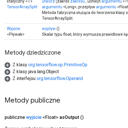
statyczny <T>
utwórz
(zakres
zakresu
, uchwyt
argumentu
<?>
TensorArraySplit
argumentu
<Long>, przepływ
argumentu
<Floa
Metoda fabryczna służąca do tworzenia klasy 
TensorArraySplit.
Wyjście
wypływ
()
<Pływak>
Skalar typu float, który wymusza prawidłowe łąc
Metody dziedziczone
Z klasy
org.tensorflow.op.PrimitiveOp
Z klasy java.lang.Object
Z interfejsu
org.tensorflow.Operand
Metody publiczne
publiczne
wyjście
<Float>
as
Output
()