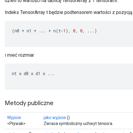
dzieli to wartości na tablicę TensorArray z T tensorami.
Indeks TensorArray t będzie podtensorem wartości z pozycją
(
n0
+
n1
+
...
+
n
(
t
-
1
),
0
,
0
,
...)
i mieć rozmiar
nt
x
d0
x
d1
x
...
Metody publiczne
Wyjście
jako wyjście
()
<Pływak>
Zwraca symboliczny uchwyt tensora.