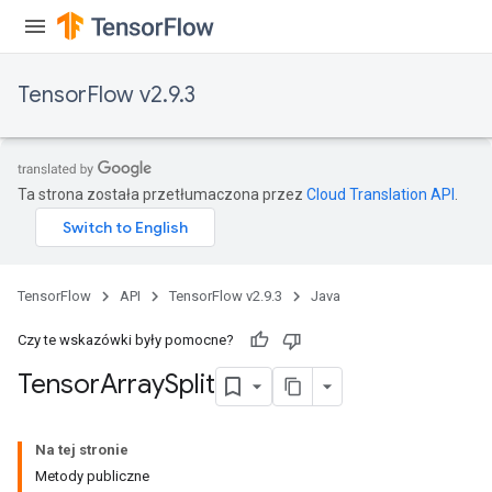
TensorFlow v2.9.3
x
Ta strona została przetłumaczona przez
Cloud Translation API
.
TensorFlow
API
TensorFlow v2.9.3
Java
Czy te wskazówki były pomocne?
Tensor
Array
Split
Na tej stronie
Metody publiczne