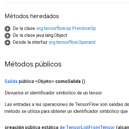
Métodos heredados
De la clase
org.tensorflow.op.PrimitiveOp
De la clase java.lang.Object
Desde la interfaz
org.tensorflow.Operand
Métodos públicos
Salida
pública <Objeto>
como
Salida
()
Devuelve el identificador simbólico de un tensor.
Las entradas a las operaciones de TensorFlow son salidas de
método se utiliza para obtener un identificador simbólico que 
creación
pública estática
de Tensor
List
From
Tensor
(alca