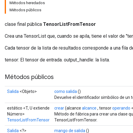
Métodos heredados
Métodos públicos
clase final pública
TensorListFromTensor
Crea una TensorList que, cuando se apila, tiene el valor de "te
Cada tensor de la lista de resultados corresponde a una fila d
tensor: El tensor de entrada. output_handle: la lista.
Métodos públicos
Salida
<Objeto>
como salida
()
Devuelve el identificador simbólico de un t
estático <T, U extiende
crear
(alcance
alcance
, tensor
operando
<
Número>
Método de fábrica para crear una clase q
TensorListFromTensor
TensorListFromTensor.
Salida
<?>
mango de salida
()