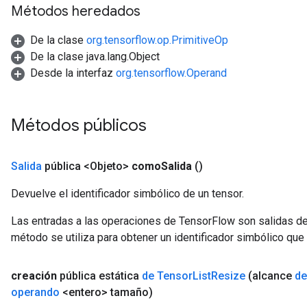
Métodos heredados
De la clase
org.tensorflow.op.PrimitiveOp
De la clase java.lang.Object
Desde la interfaz
org.tensorflow.Operand
Métodos públicos
Salida
pública <Objeto>
como
Salida
()
Devuelve el identificador simbólico de un tensor.
Las entradas a las operaciones de TensorFlow son salidas de
método se utiliza para obtener un identificador simbólico que 
creación
pública estática
de Tensor
List
Resize
(alcance
de
operando
<entero> tamaño)