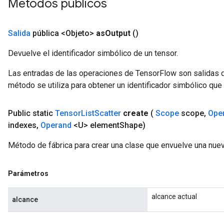
Métodos públicos
Salida
pública <Objeto>
as
Output
()
Devuelve el identificador simbólico de un tensor.
Las entradas de las operaciones de TensorFlow son salidas d
método se utiliza para obtener un identificador simbólico que 
Public static
Tensor
List
Scatter
create
(
Scope
scope
,
Ope
indexes
,
Operand
<U> element
Shape)
Método de fábrica para crear una clase que envuelve una nuev
Parámetros
alcance actual
alcance