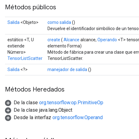
Métodos públicos
Salida
<Objeto>
como salida
()
Devuelve el identificador simbólico de un tensor
estático <T, U
create
(
Alcance
alcance,
Operando
<T> tensor
extiende
elemento Forma)
Número>
Método de fábrica para crear una clase que e
TensorListScatter
TensorListScatter.
Salida
<?>
manejador de salida
()
Métodos Heredados
De la clase
org.tensorflow.op.PrimitiveOp
De la clase java.lang.Object
Desde la interfaz
org.tensorflow.Operand