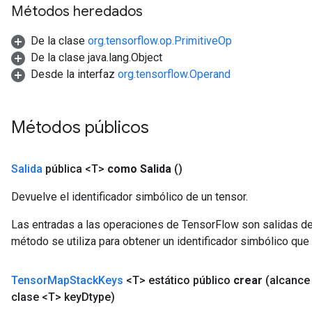
Métodos heredados
De la clase
org.tensorflow.op.PrimitiveOp
De la clase java.lang.Object
Desde la interfaz
org.tensorflow.Operand
Métodos públicos
Salida
pública <T>
como Salida
()
Devuelve el identificador simbólico de un tensor.
Las entradas a las operaciones de TensorFlow son salidas de
método se utiliza para obtener un identificador simbólico que 
Tensor
Map
Stack
Keys
<T> estático público
crear
(alcanc
clase <T> key
Dtype)