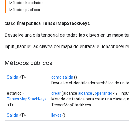
Métodos heredados
Métodos públicos
clase final pública
TensorMapStackKeys
Devuelve una pila tensorial de todas las claves en un mapa ten
input_handle: las claves del mapa de entrada: el tensor devue
Métodos públicos
Salida
<T>
como salida
()
Devuelve el identificador simbólico de un t
estático <T>
crear
(alcance
alcance
,
operando
<?> inpu
TensorMapStackKeys
Método de fábrica para crear una clase q
<T>
TensorMapStackKeys.
Salida
<T>
llaves
()