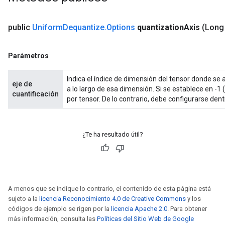
public
Uniform
Dequantize
.
Options
quantization
Axis
(Long
Parámetros
Indica el índice de dimensión del tensor donde se ap
eje de
a lo largo de esa dimensión. Si se establece en -1
cuantificación
por tensor. De lo contrario, debe configurarse dentr
¿Te ha resultado útil?
A menos que se indique lo contrario, el contenido de esta página está
sujeto a la
licencia Reconocimiento 4.0 de Creative Commons
y los
códigos de ejemplo se rigen por la
licencia Apache 2.0
. Para obtener
más información, consulta las
Políticas del Sitio Web de Google