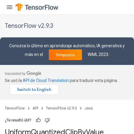
TensorFlow v2.9.3
Conozca lo último en aprendizaje automático, IA generativa y
más en el
WiML 2023.
Simposio
Se usó la
API de Cloud Translation
para traducir esta página.
TensorFlow
API
TensorFlow v2.9.3
Java
¿Te resultó útil?
Uniform
Quantized
Clip
By
Value