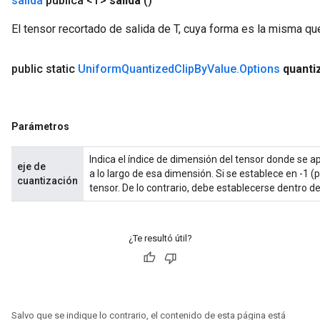
salida
pública <T>
salida
()
El tensor recortado de salida de T, cuya forma es la misma qu
public static
Uniform
Quantized
Clip
By
Value
.
Options
quanti
Parámetros
Indica el índice de dimensión del tensor donde se apl
eje de
a lo largo de esa dimensión. Si se establece en -1 
cuantización
tensor. De lo contrario, debe establecerse dentro de
¿Te resultó útil?
Salvo que se indique lo contrario, el contenido de esta página está