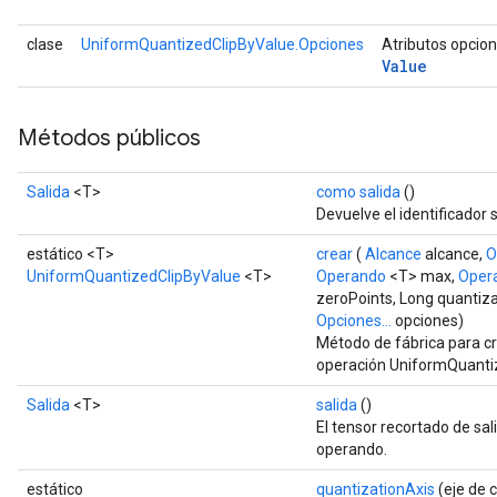
clase
UniformQuantizedClipByValue.Opciones
Atributos opcio
Value
Métodos públicos
Salida
<T>
como salida
()
Devuelve el identificador 
estático <T>
crear
(
Alcance
alcance,
O
UniformQuantizedClipByValue
<T>
Operando
<T> max,
Oper
zeroPoints, Long quantiz
Opciones...
opciones)
Método de fábrica para c
operación UniformQuanti
Salida
<T>
salida
()
El tensor recortado de sal
operando.
estático
quantizationAxis
(eje de c