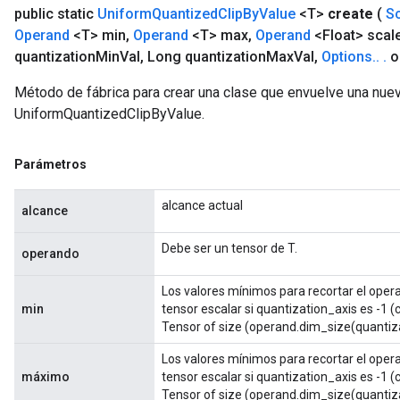
public static
Uniform
Quantized
Clip
By
Value
<T>
create
(
S
Operand
<T> min
,
Operand
<T> max
,
Operand
<Float> scal
quantization
Min
Val
,
Long quantization
Max
Val
,
Options
.
.
.
o
Método de fábrica para crear una clase que envuelve una nue
UniformQuantizedClipByValue.
Parámetros
alcance actual
alcance
Debe ser un tensor de T.
operando
Los valores mínimos para recortar el oper
min
tensor escalar si quantization_axis es -1 (c
Tensor of size (operand.dim_size(quantizat
Los valores mínimos para recortar el oper
máximo
tensor escalar si quantization_axis es -1 (c
Tensor of size (operand.dim_size(quantizat