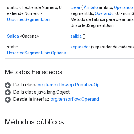
static <T extiende Número, U
crear
(
Ámbito
ámbito,
Operando
extiende Número>
segmentIds,
Operando
<U> numS
UnsortedSegmentJoin
Método de fábrica para crear una
UnsortedSegmentJoin.
Salida
<Cadena>
salida
()
static
separador
(separador de cadenas
UnsortedSegmentJoin.Options
Métodos Heredados
De la clase
org.tensorflow.op.PrimitiveOp
De la clase java.lang.Object
Desde la interfaz
org.tensorflow.Operand
Métodos públicos