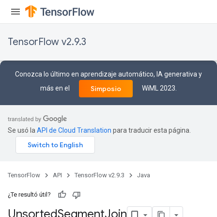
TensorFlow v2.9.3
Conozca lo último en aprendizaje automático, IA generativa y
más en el
WiML 2023.
Simposio
Se usó la
API de Cloud Translation
para traducir esta página.
TensorFlow
API
TensorFlow v2.9.3
Java
¿Te resultó útil?
Unsorted
Segment
Join