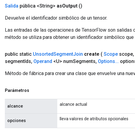
Salida
pública <String>
as
Output
()
Devuelve el identificador simbólico de un tensor.
Las entradas de las operaciones de TensorFlow son salidas d
método se utiliza para obtener un identificador simbólico que 
public static
Unsorted
Segment
Join
create
(
Scope
scope
,
segment
Ids
,
Operand
<U> num
Segments
,
Options
.
.
.
option
Método de fábrica para crear una clase que envuelve una nu
Parámetros
alcance actual
alcance
lleva valores de atributos opcionales
opciones