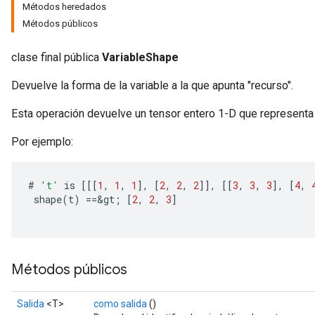
Métodos heredados
Métodos públicos
clase final pública
VariableShape
Devuelve la forma de la variable a la que apunta "recurso".
Esta operación devuelve un tensor entero 1-D que representa 
Por ejemplo:
#
't'
is
[[[
1
,
1
,
1
]
,
[
2
,
2
,
2
]]
,
[[
3
,
3
,
3
]
,
[
4
,
shape
(
t
)
==
&
gt
;
[
2
,
2
,
3
]
Métodos públicos
Salida
<T>
como salida
()