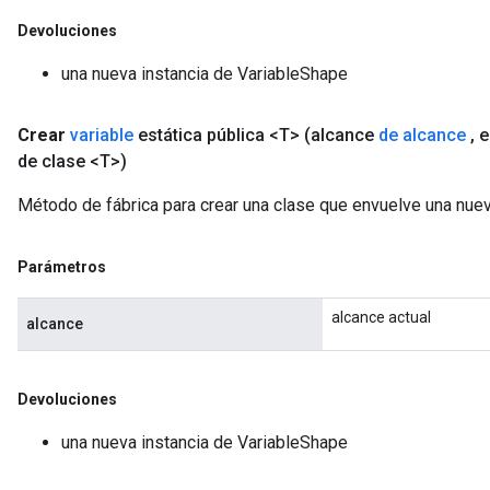
Devoluciones
una nueva instancia de VariableShape
Crear
variable
estática pública <T>
(alcance
de alcance
,
e
de clase <T>)
Método de fábrica para crear una clase que envuelve una nue
Parámetros
alcance actual
alcance
Devoluciones
una nueva instancia de VariableShape