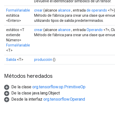
Devuelve el identificador simbólico de un tensor.
FormaVariable
crear
(alcance
alcance
, entrada
de operando
<?>)
estática
Método de fábrica para crear una clase que envu
<Entero>
utilizando tipos de salida predeterminados.
estático <T
crear
(alcance
alcance
, entrada
Operando
<?>, Cl
extiende
Método de fábrica para crear una clase que envu
Número>
FormaVariable
<T>
Salida
<T>
producción
()
Métodos heredados
De la clase
org.tensorflow.op.PrimitiveOp
De la clase java.lang.Object
Desde la interfaz
org.tensorflow.Operand