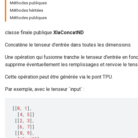
Méthodes publiques
Méthodes héritées
Méthodes publiques
classe finale publique
XlaConcatND
Concatène le tenseur d'entrée dans toutes les dimensions.
Une opération qui fusionne tranche le tenseur d'entrée en fonc
x
supprime éventuellement les remplissages et renvoie le ten
Cette opération peut être générée via le pont TPU.
Par exemple, avec le tenseur `input` :
[[
0
,
1
]
,
[
4
,
5
]]
[[
2
,
3
]
,
[
6
,
7
]]
[[
8
,
9
]
,