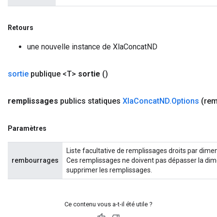
Retours
une nouvelle instance de XlaConcatND
sortie
publique <T>
sortie
()
remplissages
publics statiques
Xla
Concat
ND
.
Options
(rem
Paramètres
Liste facultative de remplissages droits par dime
rembourrages
Ces remplissages ne doivent pas dépasser la dim
supprimer les remplissages.
Ce contenu vous a-t-il été utile ?