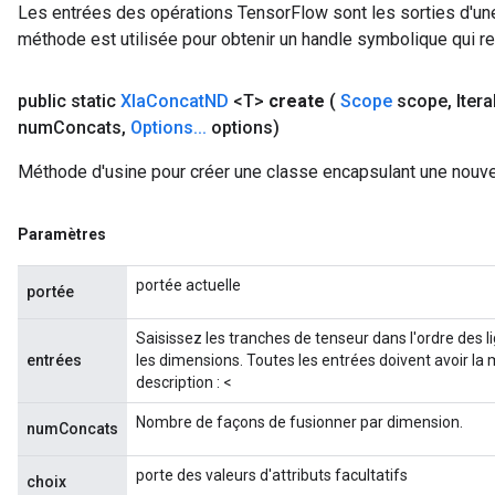
Les entrées des opérations TensorFlow sont les sorties d'une
méthode est utilisée pour obtenir un handle symbolique qui rep
public static
Xla
Concat
ND
<T>
create
(
Scope
scope
,
Iter
num
Concats
,
Options
.
.
.
options)
Méthode d'usine pour créer une classe encapsulant une nouve
Paramètres
portée actuelle
portée
Saisissez les tranches de tenseur dans l'ordre des l
entrées
les dimensions. Toutes les entrées doivent avoir la 
description : <
Nombre de façons de fusionner par dimension.
numConcats
porte des valeurs d'attributs facultatifs
choix