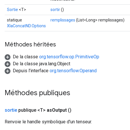
Sortie
<T>
sortir
()
statique
remplissages
(List<Long> remplissages)
XlaConcatND.Options
Méthodes héritées
De la classe
org.tensorflow.op.PrimitiveOp
De la classe java.lang.Object
Depuis l'interface
org.tensorflow.Operand
Méthodes publiques
sortie
publique <T>
as
Output
()
Renvoie le handle symbolique d'un tenseur.