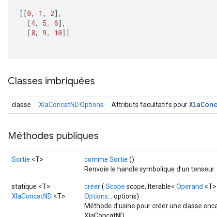
[[
0
,
1
,
2
]
,
[
4
,
5
,
6
]
,
[
8
,
9
,
10
]]
Classes imbriquées
Xla
Con
classe
XlaConcatND.Options
Attributs facultatifs pour
Méthodes publiques
Sortie
<T>
comme Sortie
()
Renvoie le handle symbolique d'un tenseur.
statique <T>
créer
(
Scope
scope, Iterable<
Operand
<T>>
XlaConcatND
<T>
Options...
options)
Méthode d'usine pour créer une classe enc
XlaConcatND.