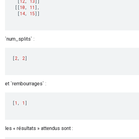
[
12
,
13
]]
[[
10
,
11
]
,
[
14
,
15
]]
`num_splits` :
[
2
,
2
]
et `rembourrages` :
[
1
,
1
]
les « résultats » attendus sont :