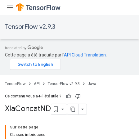
TensorFlow v2.9.3
Cette page a été traduite par l'
API Cloud Translation
.
TensorFlow
API
TensorFlow v2.9.3
Java
Ce contenu vous a-t-il été utile ?
Xla
Concat
ND
Sur cette page
Classes imbriquées