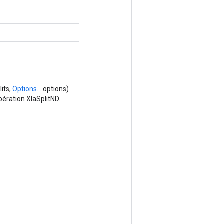
its,
Options...
options)
ération XlaSplitND.