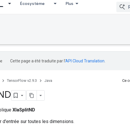
Écosystème
Plus
Cette page a été traduite par l'
API Cloud Translation
.
TensorFlow v2.9.3
Java
Ce co
ND
ublique
XlaSplitND
r d'entrée sur toutes les dimensions.