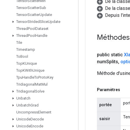
De la class
Tensor
Scatter
Min
De la classe
Tensor
Scatter
Sub
Depuis l'inte
Tensor
Scatter
Update
Tensor
Strided
Slice
Update
Thread
Pool
Dataset
Méthodes
Thread
Pool
Handle
Tile
Timestamp
public static
Xl
To
Bool
num
Splits
,
opti
Top
KUnique
Top
KWith
Unique
Méthode d'usine
Tpu
Handle
To
Proto
Key
Tridiagonal
Mat
Mul
Paramètres
Tridiagonal
Solve
Unbatch
por
portée
Unbatch
Grad
Uncompress
Element
Ten
saisir
Unicode
Decode
Unicode
Encode