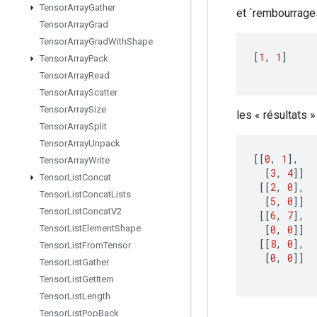
Tensor
Array
Gather
et `rembourrages
Tensor
Array
Grad
Tensor
Array
Grad
With
Shape
[
1
,
1
]
Tensor
Array
Pack
Tensor
Array
Read
Tensor
Array
Scatter
Tensor
Array
Size
les « résultats »
Tensor
Array
Split
Tensor
Array
Unpack
[[
0
,
1
]
,
Tensor
Array
Write
[
3
,
4
]]
Tensor
List
Concat
[[
2
,
0
]
,
Tensor
List
Concat
Lists
[
5
,
0
]]
Tensor
List
Concat
V2
[[
6
,
7
]
,
[
0
,
0
]]
Tensor
List
Element
Shape
[[
8
,
0
]
,
Tensor
List
From
Tensor
[
0
,
0
]]
Tensor
List
Gather
Tensor
List
Get
Item
Tensor
List
Length
Tensor
List
Pop
Back