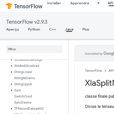
StatelessRandomUniformV2
Installer
Apprendre
API
StatelessSampleDistortedBoundingBox
StatelessShuffle
StatelessTruncatedNormalV2
TensorFlow v2.9.3
StatsAggregatorHandleV2
Aperçu
Python
C++
Java
Plus
StatsAggregatorSetSummaryWrit
er
Stochastic
Cast
To
Int
Stop
Gradient
Strided
Slice
Strided
Slice
Assign
Strided
Slice
Grad
TensorFlow
API
String
Lower
String
NGrams
Xla
Split
String
Upper
Sum
classe finale p
Switch
Cond
Sync
Device
Divise le tenseu
TFRecord
Dataset
V2