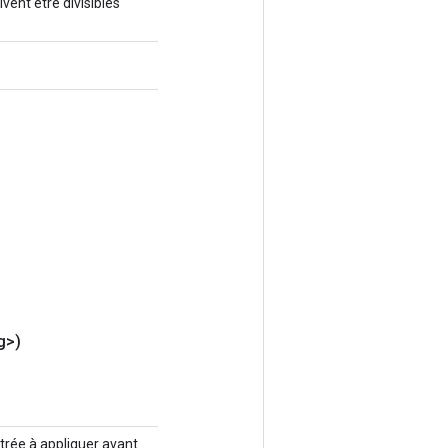
ent être divisibles
g>)
trée à appliquer avant