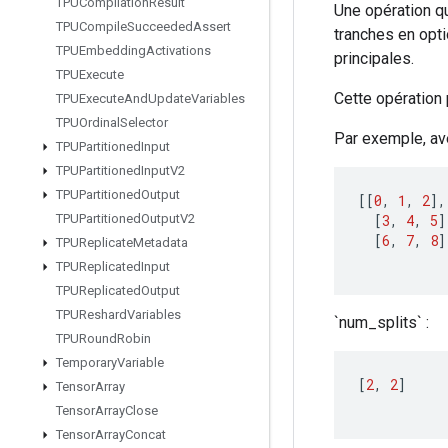
TPUCompilation
Result
Une opération qu
TPUCompile
Succeeded
Assert
tranches en opti
TPUEmbedding
Activations
principales.
TPUExecute
Cette opération 
TPUExecute
And
Update
Variables
TPUOrdinal
Selector
Par exemple, ave
TPUPartitioned
Input
TPUPartitioned
Input
V2
TPUPartitioned
Output
[[
0
,
1
,
2
]
,
[
3
,
4
,
5
]
TPUPartitioned
Output
V2
[
6
,
7
,
8
]
TPUReplicate
Metadata
TPUReplicated
Input
TPUReplicated
Output
TPUReshard
Variables
`num_splits` :
TPURound
Robin
Temporary
Variable
[
2
,
2
]
Tensor
Array
Tensor
Array
Close
Tensor
Array
Concat