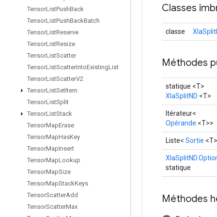
Classes imb
Tensor
List
Push
Back
Tensor
List
Push
Back
Batch
classe
XlaSpli
Tensor
List
Reserve
Tensor
List
Resize
Tensor
List
Scatter
Méthodes p
Tensor
List
Scatter
Into
Existing
List
Tensor
List
Scatter
V2
statique <T>
Tensor
List
Set
Item
XlaSplitND
<T>
Tensor
List
Split
Itérateur<
Tensor
List
Stack
Opérande
<T>>
Tensor
Map
Erase
Tensor
Map
Has
Key
Liste<
Sortie
<T>
Tensor
Map
Insert
XlaSplitND.Optio
Tensor
Map
Lookup
statique
Tensor
Map
Size
Tensor
Map
Stack
Keys
Tensor
Scatter
Add
Méthodes h
Tensor
Scatter
Max