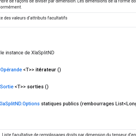
bre de façons de diviser par dimension. Les dimensions de la forme doiv
formément.
e des valeurs d'attributs facultatifs
le instance de XlaSplitND
<
Opérande
<T>>
itérateur
()
Sortie
<T>>
sorties
()
Xla
Split
ND
.
Options
statiques publics
(rembourrages List<Lon
Liste facultative de remplissages droits par dimension du tenseur d'en