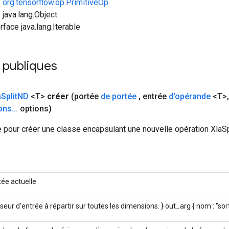
e
org.tensorflow.op.PrimitiveOp
 java.lang.Object
rface java.lang.Iterable
 publiques
a
Split
ND
<T>
créer
(portée
de portée
,
entrée
d'opérande
<T>
,
ons
.
.
.
options)
 pour créer une classe encapsulant une nouvelle opération XlaSp
tée actuelle
seur d'entrée à répartir sur toutes les dimensions. } out_arg { nom : "sort