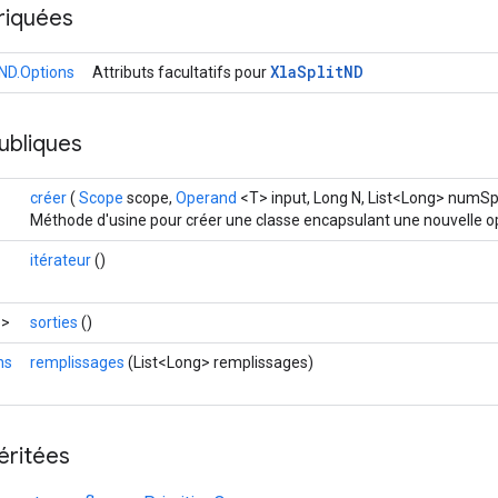
riquées
Xla
Split
ND
tND.Options
Attributs facultatifs pour
ubliques
créer
(
Scope
scope,
Operand
<T> input, Long N, List<Long> numSpl
Méthode d'usine pour créer une classe encapsulant une nouvelle op
itérateur
()
>
sorties
()
ns
remplissages
(List<Long> remplissages)
éritées