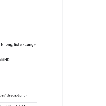
N long
,
liste <Long>
litND.
ies" description : <