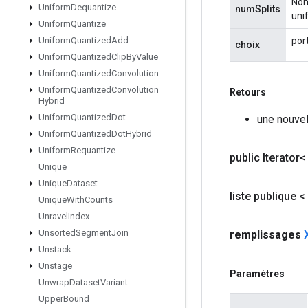
Nom
Uniform
Dequantize
numSplits
uni
Uniform
Quantize
port
Uniform
Quantized
Add
choix
Uniform
Quantized
Clip
By
Value
Uniform
Quantized
Convolution
Uniform
Quantized
Convolution
Retours
Hybrid
Uniform
Quantized
Dot
une nouvel
Uniform
Quantized
Dot
Hybrid
Uniform
Requantize
public Iterator
Unique
Unique
Dataset
liste publique <
Unique
With
Counts
Unravel
Index
Unsorted
Segment
Join
remplissages
Unstack
Unstage
Paramètres
Unwrap
Dataset
Variant
Upper
Bound