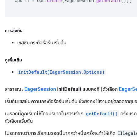
Ops
tf
=
Ops
.
create
(
EagerSession
.
getDefault
());
การส่งคืน
เซสชันกระตือรือร้นเริ่มต้น
ดูเพิ่มเติม
initDefault(EagerSession.Options)
สาธารณะ
Eager
Session
init
Default
แบบคงที่
(ตัวเลือก
Eager
S
เริ่มต้นเซสชันความกระตือรือร้นเริ่มต้น ซึ่งยังคงใช้งานอยู่ตลอดอาย
เมธอดนี้ถูกเรียกใช้โดยปริยายในการเรียก
getDefault()
ครั้งแรก 
ตัวเลือกเริ่มต้น
โปรดทราบว่าการเรียกเมธอดนี้มากกว่าหนึ่งครั้งจะทำให้เกิด
Illegal