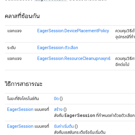
คลาสที่ซ้อนกัน
แจกแจง
EagerSession.DevicePlacementPolicy
ควบคุมวิธี
อุปกรณ์ที่ก
ระดับ
EagerSession.ตัวเลือก
แจกแจง
EagerSession.ResourceCleanupกลยุทธ์
ควบคุมวิธีก
อีกต่อไป
วิธีการสาธารณะ
โมฆะที่ซิงโครไนซ์กัน
ปิด
()
EagerSession
แบบคงที่
สร้าง
()
EagerSession
ส่งคืน
ที่กำหนดค่าด้วยตัวเลือกเ
EagerSession
แบบคงที่
รับค่าเริ่มต้น
()
ส่งคืนเซสชันกระตือรือร้นเริ่มต้น