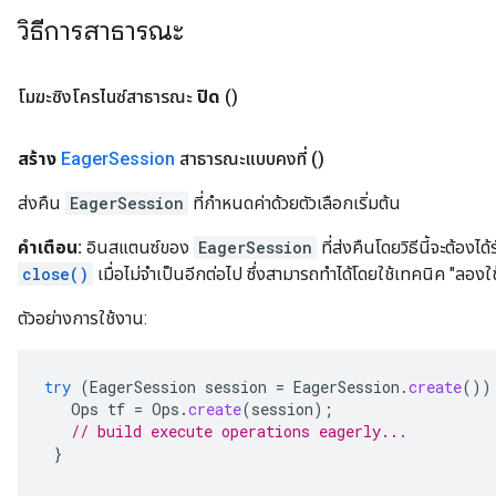
วิธีการสาธารณะ
โมฆะซิงโครไนซ์สาธารณะ
ปิด
()
สร้าง
Eager
Session
สาธารณะแบบคงที่
()
ส่งคืน
EagerSession
ที่กำหนดค่าด้วยตัวเลือกเริ่มต้น
คำเตือน:
อินสแตนซ์ของ
EagerSession
ที่ส่งคืนโดยวิธีนี้จะต้อง
close()
เมื่อไม่จำเป็นอีกต่อไป ซึ่งสามารถทำได้โดยใช้เทคนิค "ลอง
ตัวอย่างการใช้งาน:
try
(
EagerSession
session
=
EagerSession
.
create
())
Ops
tf
=
Ops
.
create
(
session
);
// build execute operations eagerly...
}