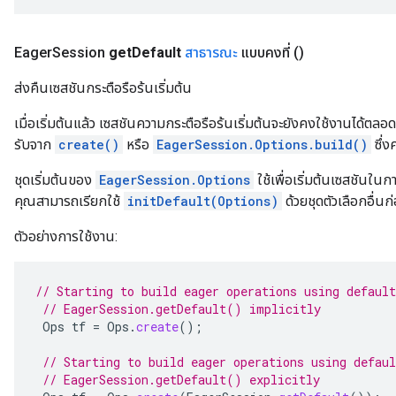
Eager
Session
get
Default
สาธารณะ
แบบคงที่
()
ส่งคืนเซสชันกระตือรือร้นเริ่มต้น
เมื่อเริ่มต้นแล้ว เซสชันความกระตือรือร้นเริ่มต้นจะยังคงใช้งานได้ตลอ
รับจาก
create()
หรือ
EagerSession.Options.build()
ซึ่ง
ชุดเริ่มต้นของ
EagerSession.Options
ใช้เพื่อเริ่มต้นเซสชันใ
คุณสามารถเรียกใช้
initDefault(Options)
ด้วยชุดตัวเลือกอื่น
ตัวอย่างการใช้งาน:
// Starting to build eager operations using default
// EagerSession.getDefault() implicitly
Ops
tf
=
Ops
.
create
();
// Starting to build eager operations using defaul
// EagerSession.getDefault() explicitly