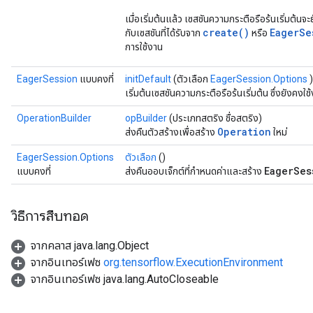
เมื่อเริ่มต้นแล้ว เซสชันความกระตือรือร้นเริ่มต้
create()
EagerSe
กับเซสชันที่ได้รับจาก
หรือ
การใช้งาน
EagerSession
แบบคงที่
initDefault
(ตัวเลือก
EagerSession.Options
)
เริ่มต้นเซสชันความกระตือรือร้นเริ่มต้น ซึ่งยังค
OperationBuilder
opBuilder
(ประเภทสตริง ชื่อสตริง)
Operation
ส่งคืนตัวสร้างเพื่อสร้าง
ใหม่
EagerSession.Options
ตัวเลือก
()
EagerSes
แบบคงที่
ส่งคืนออบเจ็กต์ที่กำหนดค่าและสร้าง
วิธีการสืบทอด
จากคลาส java.lang.Object
จากอินเทอร์เฟซ
org.tensorflow.ExecutionEnvironment
จากอินเทอร์เฟซ java.lang.AutoCloseable