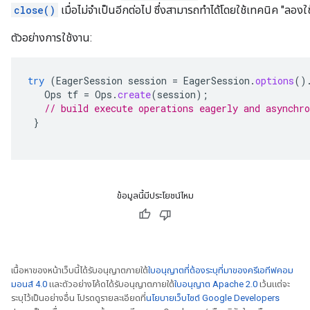
close()
เมื่อไม่จำเป็นอีกต่อไป ซึ่งสามารถทำได้โดยใช้เทคนิค "ลอง
ตัวอย่างการใช้งาน:
try
(
EagerSession
session
=
EagerSession
.
options
()
Ops
tf
=
Ops
.
create
(
session
);
// build execute operations eagerly and asynchro
}
ข้อมูลนี้มีประโยชน์ไหม
เนื้อหาของหน้าเว็บนี้ได้รับอนุญาตภายใต้
ใบอนุญาตที่ต้องระบุที่มาของครีเอทีฟคอม
มอนส์ 4.0
และตัวอย่างโค้ดได้รับอนุญาตภายใต้
ใบอนุญาต Apache 2.0
เว้นแต่จะ
ระบุไว้เป็นอย่างอื่น โปรดดูรายละเอียดที่
นโยบายเว็บไซต์ Google Developers