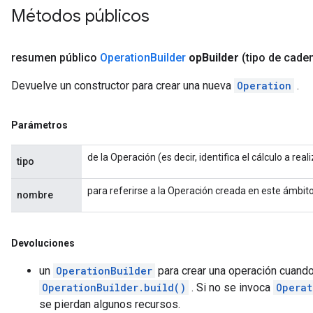
Métodos públicos
resumen público
Operation
Builder
op
Builder
(tipo de cade
Devuelve un constructor para crear una nueva
Operation
.
Parámetros
de la Operación (es decir, identifica el cálculo a reali
tipo
para referirse a la Operación creada en este ámbit
nombre
Devoluciones
un
OperationBuilder
para crear una operación cuand
OperationBuilder.build()
. Si no se invoca
Operat
se pierdan algunos recursos.