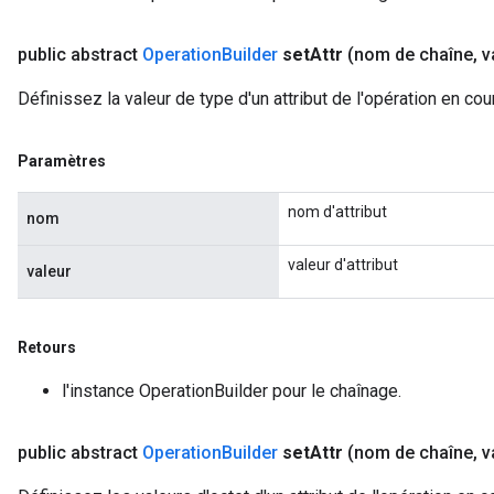
public abstract
Operation
Builder
set
Attr
(nom de chaîne
,
v
Définissez la valeur de type d'un attribut de l'opération en cou
Paramètres
nom d'attribut
nom
valeur d'attribut
valeur
Retours
l'instance OperationBuilder pour le chaînage.
public abstract
Operation
Builder
set
Attr
(nom de chaîne
,
va