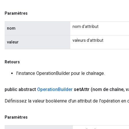
Paramètres
nom d'attribut
nom
valeurs d'attribut
valeur
Retours
l'instance OperationBuilder pour le chaînage.
public abstract
Operation
Builder
set
Attr
(nom de chaîne
,
v
Définissez la valeur booléenne d'un attribut de l'opération en 
Paramètres