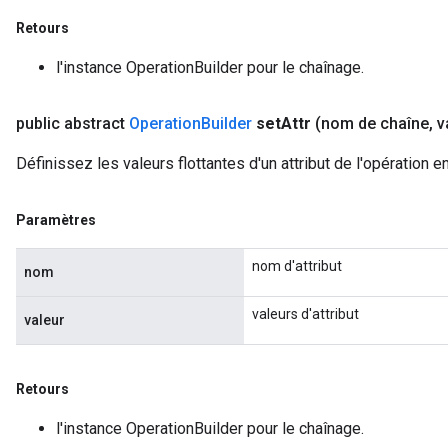
Retours
l'instance OperationBuilder pour le chaînage.
public abstract
Operation
Builder
set
Attr
(nom de chaîne
,
va
Définissez les valeurs flottantes d'un attribut de l'opération e
Paramètres
nom d'attribut
nom
valeurs d'attribut
valeur
Retours
l'instance OperationBuilder pour le chaînage.