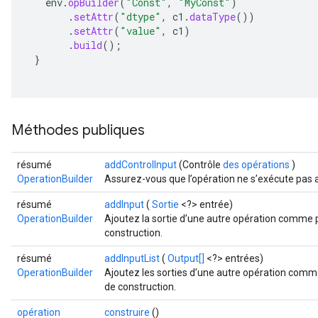
env
.
opBuilder
(
"Const"
,
"MyConst"
)
.
setAttr
(
"dtype"
,
c1
.
dataType
())
.
setAttr
(
"value"
,
c1
)
.
build
();
}
Méthodes publiques
résumé
addControlInput
(Contrôle
des opérations
)
OperationBuilder
Assurez-vous que l’opération ne s’exécute pas a
résumé
addInput
(
Sortie
<?> entrée)
OperationBuilder
Ajoutez la sortie d’une autre opération comme p
construction.
résumé
addInputList
(
Output[]
<?> entrées)
OperationBuilder
Ajoutez les sorties d’une autre opération comm
de construction.
opération
construire
()