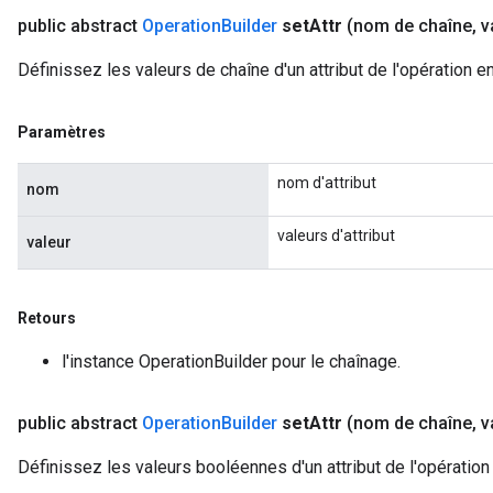
public abstract
Operation
Builder
set
Attr
(nom de chaîne
,
va
Définissez les valeurs de chaîne d'un attribut de l'opération e
Paramètres
nom d'attribut
nom
valeurs d'attribut
valeur
Retours
l'instance OperationBuilder pour le chaînage.
public abstract
Operation
Builder
set
Attr
(nom de chaîne
,
v
Définissez les valeurs booléennes d'un attribut de l'opération