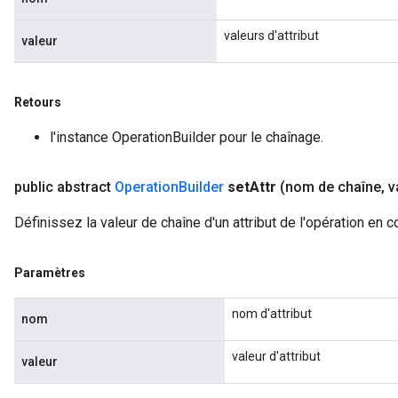
valeurs d'attribut
valeur
Retours
l'instance OperationBuilder pour le chaînage.
public abstract
Operation
Builder
set
Attr
(nom de chaîne
,
v
Définissez la valeur de chaîne d'un attribut de l'opération en c
Paramètres
nom d'attribut
nom
valeur d'attribut
valeur