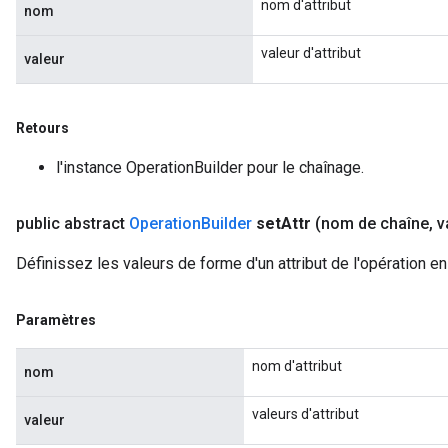
nom d'attribut
nom
valeur d'attribut
valeur
Retours
l'instance OperationBuilder pour le chaînage.
public abstract
Operation
Builder
set
Attr
(nom de chaîne
,
v
Définissez les valeurs de forme d'un attribut de l'opération en
Paramètres
nom d'attribut
nom
valeurs d'attribut
valeur