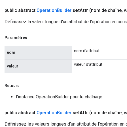
public abstract
Operation
Builder
set
Attr
(nom de chaîne
,
v
Définissez la valeur longue d'un attribut de l'opération en cour
Paramètres
nom d'attribut
nom
valeur d'attribut
valeur
Retours
l'instance OperationBuilder pour le chaînage.
public abstract
Operation
Builder
set
Attr
(nom de chaîne
,
va
Définissez les valeurs longues d'un attribut de l'opération en 