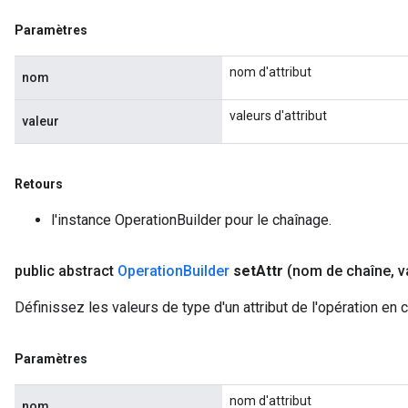
Paramètres
nom d'attribut
nom
valeurs d'attribut
valeur
Retours
l'instance OperationBuilder pour le chaînage.
public abstract
Operation
Builder
set
Attr
(nom de chaîne
,
v
Définissez les valeurs de type d'un attribut de l'opération en 
Paramètres
nom d'attribut
nom