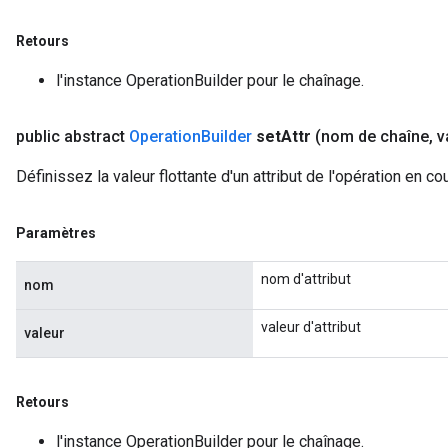
Retours
l'instance OperationBuilder pour le chaînage.
public abstract
Operation
Builder
set
Attr
(nom de chaîne
,
va
Définissez la valeur flottante d'un attribut de l'opération en co
Paramètres
nom d'attribut
nom
valeur d'attribut
valeur
Retours
l'instance OperationBuilder pour le chaînage.