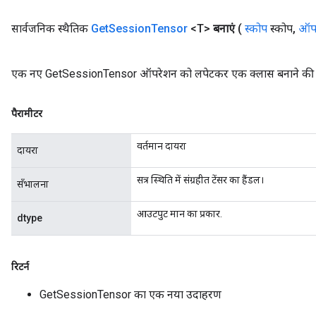
सार्वजनिक स्थैतिक
Get
Session
Tensor
<T>
बनाएं
(
स्कोप
स्कोप
,
ऑपर
एक नए GetSessionTensor ऑपरेशन को लपेटकर एक क्लास बनाने की फ़
rs
पैरामीटर
mParameters
वर्तमान दायरा
rs
दायरा
Parameters
सत्र स्थिति में संग्रहीत टेंसर का हैंडल।
सँभालना
rParameters
आउटपुट मान का प्रकार.
Parameters
dtype
ters
arameters
meters
रिटर्न
rs
GetSessionTensor का एक नया उदाहरण
tDescentParameters