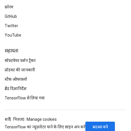
फ़ोरम
GitHub
Twitter
YouTube
सहायता
सॉफ़्टवेयर वर्शन ट्रैकर
प्रॉडक्ट की जानकारी
स्टैक ओवरफ़्लो
ब्रैंड दिशानिर्देश
TensorFlow से लिया गया
शर्तें
निजता
Manage cookies
सदस्य बनें
TensorFlow का न्यूज़लेटर पाने के लिए साइन अप करें