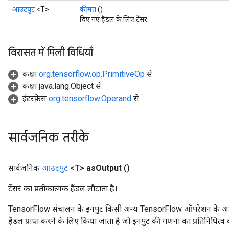
आउटपुट
<T>
कीमत
()
दिए गए हैंडल के लिए टेंसर.
विरासत में मिली विधियाँ
कक्षा
org.tensorflow.op.PrimitiveOp
से
कक्षा java.lang.Object से
इंटरफ़ेस
org.tensorflow.Operand
से
सार्वजनिक तरीके
सार्वजनिक
आउटपुट
<T>
as
Output
()
टेंसर का प्रतीकात्मक हैंडल लौटाता है।
TensorFlow संचालन के इनपुट किसी अन्य TensorFlow ऑपरेशन के आउटप
हैंडल प्राप्त करने के लिए किया जाता है जो इनपुट की गणना का प्रतिनिधित्व 