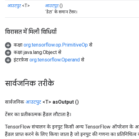
आउटपुट
<T>
आउटपुट
()
`डेटा` के समान टेंसर।
विरासत में मिली विधियाँ
कक्षा
org.tensorflow.op.PrimitiveOp
से
कक्षा java.lang.Object से
इंटरफ़ेस
org.tensorflow.Operand
से
सार्वजनिक तरीके
सार्वजनिक
आउटपुट
<T>
as
Output
()
टेंसर का प्रतीकात्मक हैंडल लौटाता है।
TensorFlow संचालन के इनपुट किसी अन्य TensorFlow ऑपरेशन के आउटप
हैंडल प्राप्त करने के लिए किया जाता है जो इनपुट की गणना का प्रतिनिधित्व 
m