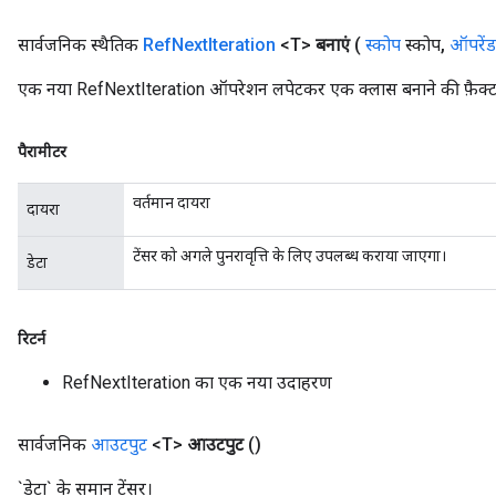
सार्वजनिक स्थैतिक
Ref
Next
Iteration
<T>
बनाएं
(
स्कोप
स्कोप
,
ऑपरेंड
rs
एक नया RefNextIteration ऑपरेशन लपेटकर एक क्लास बनाने की फ़ैक्ट
eters
ntumParameters
पैरामीटर
ters
ropParameters
वर्तमान दायरा
दायरा
s
atorParameters
टेंसर को अगले पुनरावृत्ति के लिए उपलब्ध कराया जाएगा।
डेटा
ghtParameters
meters
adParameters
रिटर्न
rameters
eters
RefNextIteration का एक नया उदाहरण
ientDescentParameters
सार्वजनिक
आउटपुट
<T>
आउटपुट
()
`डेटा` के समान टेंसर।