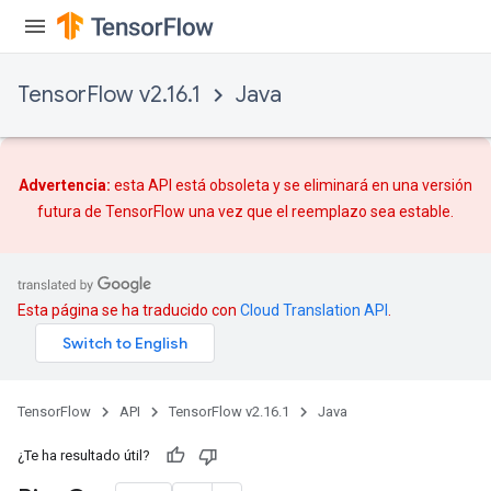
adParameters
rameters
eters
TensorFlow v2.16.1
Java
ientDescentParameters
Advertencia:
esta API está obsoleta y se eliminará en una versión
futura de TensorFlow una vez que
el reemplazo
sea estable.
Esta página se ha traducido con
Cloud Translation API
.
TensorFlow
API
TensorFlow v2.16.1
Java
¿Te ha resultado útil?