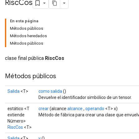
Risc
Cos
En esta página
Métodos públicos
Métodos heredados
Métodos públicos
clase final pública
RiscCos
Métodos públicos
Salida
<T>
como salida
()
Devuelve el identificador simbólico de un tensor.
estático <T
crear
(alcance
alcance
,
operando
<T> x)
extiende
Método de fábrica para crear una clase que envuel
Número>
RiscCos
<T>
Salida
<T>
y
()