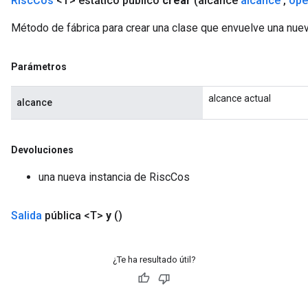
Risc
Cos
<T> estático público
crear
(alcance
alcance
,
ope
Método de fábrica para crear una clase que envuelve una nue
Parámetros
alcance actual
alcance
Devoluciones
una nueva instancia de RiscCos
Salida
pública <T>
y
()
¿Te ha resultado útil?