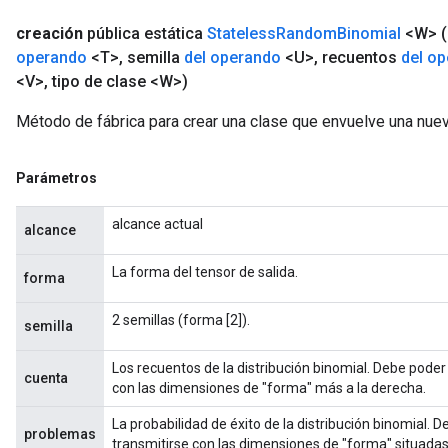
creación
pública estática
Stateless
Random
Binomial
<W>
operando
<T>
,
semilla
del operando
<U>
,
recuentos
del o
<V>
,
tipo de clase <W>)
Método de fábrica para crear una clase que envuelve una nu
Parámetros
alcance actual
alcance
La forma del tensor de salida.
forma
2 semillas (forma [2]).
semilla
Los recuentos de la distribución binomial. Debe poder
cuenta
con las dimensiones de "forma" más a la derecha.
La probabilidad de éxito de la distribución binomial. 
problemas
transmitirse con las dimensiones de "forma" situadas