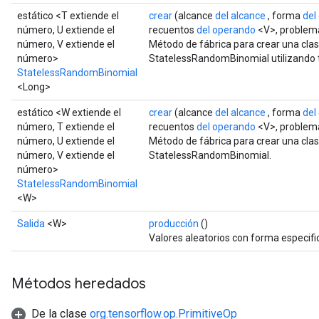
estático <T extiende el
crear
(alcance
del alcance
, forma
del
número, U extiende el
recuentos
del operando
<V>, proble
número, V extiende el
Método de fábrica para crear una cla
número>
StatelessRandomBinomial utilizando t
StatelessRandomBinomial
<Long>
estático <W extiende el
crear
(alcance
del alcance
, forma
del
número, T extiende el
recuentos
del operando
<V>, proble
número, U extiende el
Método de fábrica para crear una cla
número, V extiende el
StatelessRandomBinomial.
número>
StatelessRandomBinomial
<W>
Salida
<W>
producción
()
Valores aleatorios con forma especifi
Métodos heredados
De la clase
org.tensorflow.op.PrimitiveOp