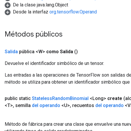
De la clase java.lang.Object
Desde la interfaz
org.tensorflow.Operand
Métodos públicos
Salida
pública <W>
como Salida
()
Devuelve el identificador simbólico de un tensor.
Las entradas a las operaciones de TensorFlow son salidas de
método se utiliza para obtener un identificador simbólico que 
public static
Stateless
Random
Binomial
<Long>
create
(al
<T>
,
semilla
del operando
<U>
,
recuentos
del operando
<V
Método de fábrica para crear una clase que envuelve una nu