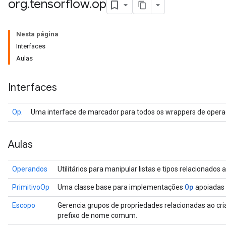
org
.
tensorflow
.
op
Nesta página
Interfaces
Aulas
Interfaces
Op.
Uma interface de marcador para todos os wrappers de opera
Aulas
Operandos
Utilitários para manipular listas e tipos relacionados
Op
PrimitivoOp
Uma classe base para implementações
apoiadas
Escopo
Gerencia grupos de propriedades relacionadas ao cr
prefixo de nome comum.