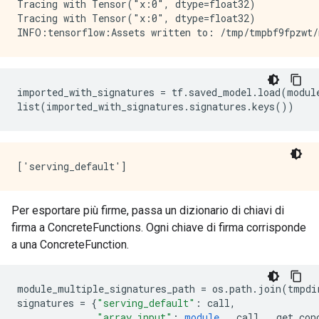
Tracing with Tensor("x:0", dtype=float32)

Tracing with Tensor("x:0", dtype=float32)

imported_with_signatures 
=
 tf
.
saved_model
.
load
(
modul
list
(
imported_with_signatures
.
signatures
.
keys
())
Per esportare più firme, passa un dizionario di chiavi di
firma a ConcreteFunctions. Ogni chiave di firma corrisponde
a una ConcreteFunction.
module_multiple_signatures_path 
=
 os
.
path
.
join
(
tmpdi
signatures 
=
{
"serving_default"
:
 call
,
"array_input"
:
module
.
__call__
.
get_con