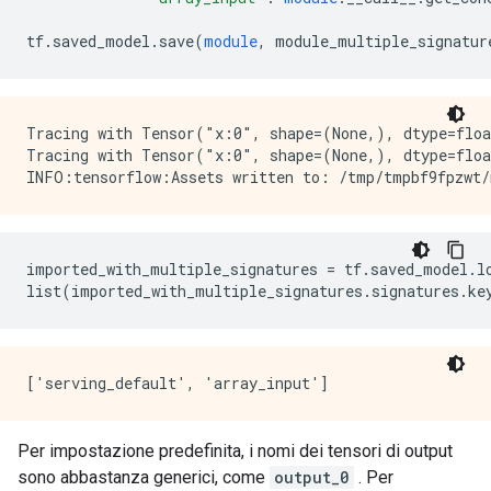
tf
.
saved_model
.
save
(
module
,
 module_multiple_signatur
Tracing with Tensor("x:0", shape=(None,), dtype=floa
Tracing with Tensor("x:0", shape=(None,), dtype=floa
imported_with_multiple_signatures 
=
 tf
.
saved_model
.
l
list
(
imported_with_multiple_signatures
.
signatures
.
ke
Per impostazione predefinita, i nomi dei tensori di output
sono abbastanza generici, come
output_0
. Per