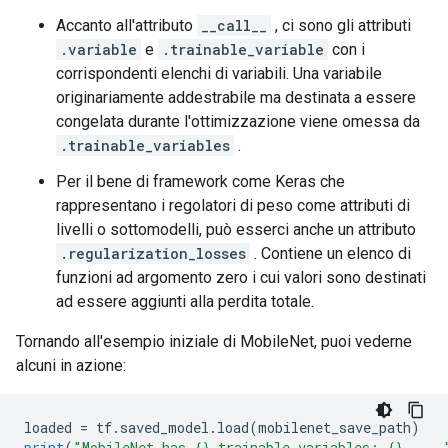
Accanto all'attributo
__call__
, ci sono gli attributi
.variable
e
.trainable_variable
con i
corrispondenti elenchi di variabili. Una variabile
originariamente addestrabile ma destinata a essere
congelata durante l'ottimizzazione viene omessa da
.trainable_variables
.
Per il bene di framework come Keras che
rappresentano i regolatori di peso come attributi di
livelli o sottomodelli, può esserci anche un attributo
.regularization_losses
. Contiene un elenco di
funzioni ad argomento zero i cui valori sono destinati
ad essere aggiunti alla perdita totale.
Tornando all'esempio iniziale di MobileNet, puoi vederne
alcuni in azione:
loaded 
=
 tf
.
saved_model
.
load
(
mobilenet_save_path
)
print
(
"MobileNet has {} trainable variables: {}, ...