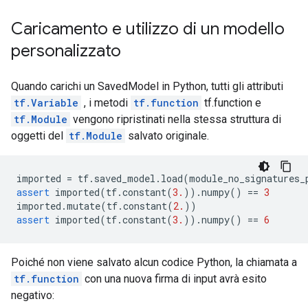
Caricamento e utilizzo di un modello
personalizzato
Quando carichi un SavedModel in Python, tutti gli attributi
tf.Variable
, i metodi
tf.function
tf.function e
tf.Module
vengono ripristinati nella stessa struttura di
oggetti del
tf.Module
salvato originale.
imported 
=
 tf
.
saved_model
.
load
(
module_no_signatures_
assert
 imported
(
tf
.
constant
(
3.
)).
numpy
()
==
3
imported
.
mutate
(
tf
.
constant
(
2.
))
assert
 imported
(
tf
.
constant
(
3.
)).
numpy
()
==
6
Poiché non viene salvato alcun codice Python, la chiamata a
tf.function
con una nuova firma di input avrà esito
negativo: