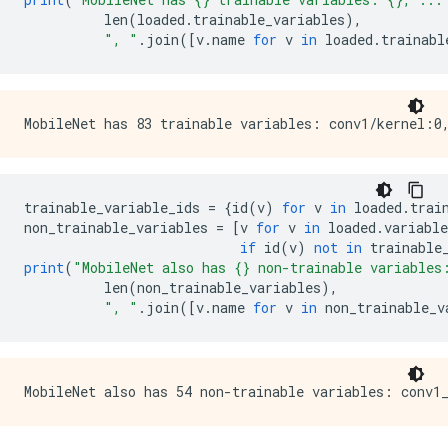
          len
(
loaded
.
trainable_variables
),
", "
.
join
([
v
.
name 
for
 v 
in
 loaded
.
trainabl
trainable_variable_ids 
=
{
id
(
v
)
for
 v 
in
 loaded
.
trai
non_trainable_variables 
=
[
v 
for
 v 
in
 loaded
.
variable
if
 id
(
v
)
not
in
 trainable
print
(
"MobileNet also has {} non-trainable variables
          len
(
non_trainable_variables
),
", "
.
join
([
v
.
name 
for
 v 
in
 non_trainable_v