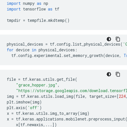
import
 numpy 
as
 np
import
 tensorflow 
as
 tf
tmpdir 
=
 tempfile
.
mkdtemp
()
physical_devices 
=
 tf
.
config
.
list_physical_devices
(
'
for
 device 
in
 physical_devices
:
  tf
.
config
.
experimental
.
set_memory_growth
(
device
,
T
file 
=
 tf
.
keras
.
utils
.
get_file
(
"grace_hopper.jpg"
,
"https://storage.googleapis.com/download.tensorf
img 
=
 tf
.
keras
.
utils
.
load_img
(
file
,
 target_size
=[
224
plt
.
imshow
(
img
)
plt
.
axis
(
'off'
)
x 
=
 tf
.
keras
.
utils
.
img_to_array
(
img
)
x 
=
 tf
.
keras
.
applications
.
mobilenet
.
preprocess_input
    x
[
tf
.
newaxis
,...])