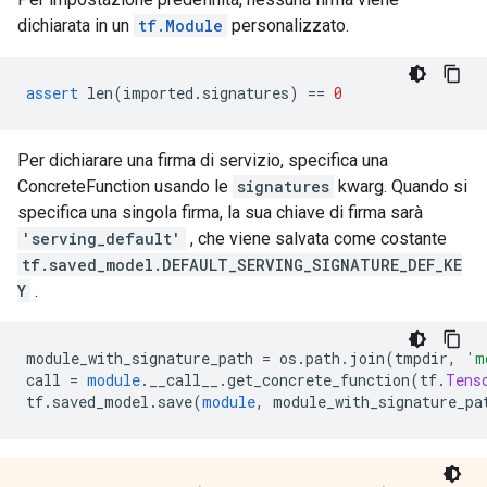
dichiarata in un
tf.Module
personalizzato.
assert
 len
(
imported
.
signatures
)
==
0
Per dichiarare una firma di servizio, specifica una
ConcreteFunction usando le
signatures
kwarg. Quando si
specifica una singola firma, la sua chiave di firma sarà
'serving_default'
, che viene salvata come costante
tf.saved_model.DEFAULT_SERVING_SIGNATURE_DEF_KE
Y
.
module_with_signature_path 
=
 os
.
path
.
join
(
tmpdir
,
'm
call 
=
module
.
__call__
.
get_concrete_function
(
tf
.
Tens
tf
.
saved_model
.
save
(
module
,
 module_with_signature_pa