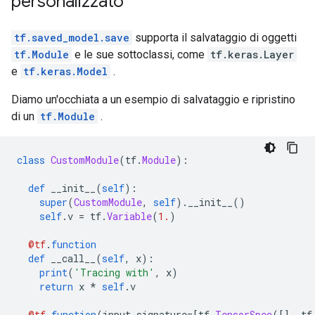
personalizzato
tf.saved_model.save
supporta il salvataggio di oggetti
tf.Module
e le sue sottoclassi, come
tf.keras.Layer
e
tf.keras.Model
.
Diamo un'occhiata a un esempio di salvataggio e ripristino
di un
tf.Module
.
class
CustomModule
(
tf
.
Module
):
def
 __init__
(
self
):
super
(
CustomModule
,
self
).
__init__
()
self
.
v 
=
 tf
.
Variable
(
1.
)
@tf
.
function
def
 __call__
(
self
,
 x
):
print
(
'Tracing with'
,
 x
)
return
 x 
*
self
.
v
@tf
.
function
(
input_signature
=[
tf
.
TensorSpec
([],
 tf