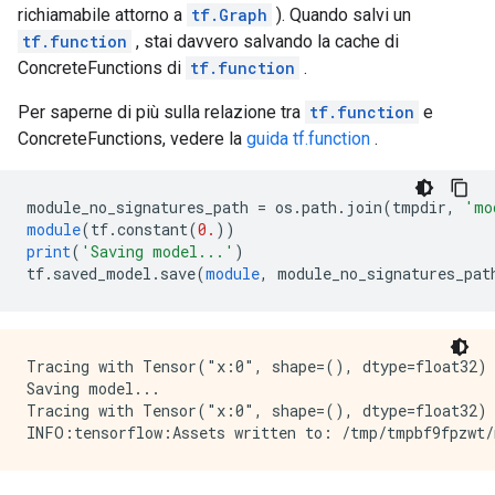
richiamabile attorno a
tf.Graph
). Quando salvi un
tf.function
, stai davvero salvando la cache di
ConcreteFunctions di
tf.function
.
Per saperne di più sulla relazione tra
tf.function
e
ConcreteFunctions, vedere la
guida tf.function
.
module_no_signatures_path 
=
 os
.
path
.
join
(
tmpdir
,
'mo
module
(
tf
.
constant
(
0.
))
print
(
'Saving model...'
)
tf
.
saved_model
.
save
(
module
,
 module_no_signatures_pat
Tracing with Tensor("x:0", shape=(), dtype=float32)

Saving model...

Tracing with Tensor("x:0", shape=(), dtype=float32)
