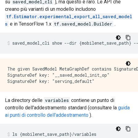
su
saved_model_cli
), ma questo è raro. Le API che
creano più varianti di un modello includono
tf.Estimator.experimental_export_all_saved_model
s
e in TensorFlow 1.x
tf.saved_model.Builder
.
saved_model_cli show 
--
dir 
{
mobilenet_save_path
}
-
The given SavedModel MetaGraphDef contains SignatureD
SignatureDef key: "__saved_model_init_op"

La directory delle
variables
contiene un punto di
controllo dell'addestramento standard (consultare la
guida
ai punti di controllo dell'addestramento
).
ls 
{
mobilenet_save_path
}/
variables