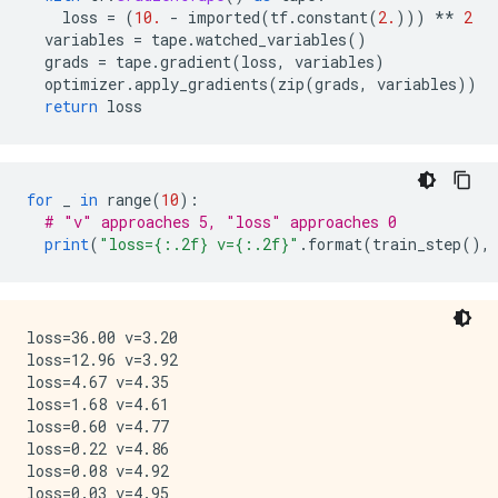
    loss 
=
(
10.
-
 imported
(
tf
.
constant
(
2.
)))
**
2
  variables 
=
 tape
.
watched_variables
()
  grads 
=
 tape
.
gradient
(
loss
,
 variables
)
  optimizer
.
apply_gradients
(
zip
(
grads
,
 variables
))
return
 loss
for
 _ 
in
 range
(
10
):
# "v" approaches 5, "loss" approaches 0
print
(
"loss={:.2f} v={:.2f}"
.
format
(
train_step
(),
loss=36.00 v=3.20

loss=12.96 v=3.92

loss=4.67 v=4.35

loss=1.68 v=4.61

loss=0.60 v=4.77

loss=0.22 v=4.86

loss=0.08 v=4.92

loss=0.03 v=4.95
