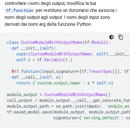
controllare i nomi degli output, modifica la tua
tf.function
per restituire un dizionario che associa i
nomi degli output agli output. I nomi degli input sono
derivati ​​dai nomi arg della funzione Python.
class
CustomModuleWithOutputName
(
tf
.
Module
):
def
 __init__
(
self
):
super
(
CustomModuleWithOutputName
,
self
).
__init__
self
.
v 
=
 tf
.
Variable
(
1.
)
@tf
.
function
(
input_signature
=[
tf
.
TensorSpec
([],
 tf
def
 __call__
(
self
,
 x
):
return
{
'custom_output_name'
:
 x 
*
self
.
v
}
module_output 
=
CustomModuleWithOutputName
()
call_output 
=
 module_output
.
__call__
.
get_concrete_fu
module_output_path 
=
 os
.
path
.
join
(
tmpdir
,
'module_wi
tf
.
saved_model
.
save
(
module_output
,
 module_output_pat
                    signatures
={
'serving_default'
:
 c