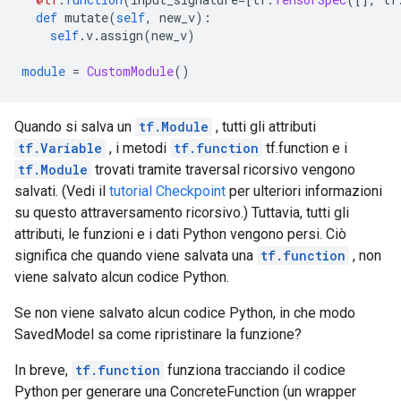
def
 mutate
(
self
,
 new_v
):
self
.
v
.
assign
(
new_v
)
module
=
CustomModule
()
Quando si salva un
tf.Module
, tutti gli attributi
tf.Variable
, i metodi
tf.function
tf.function e i
tf.Module
trovati tramite traversal ricorsivo vengono
salvati. (Vedi il
tutorial Checkpoint
per ulteriori informazioni
su questo attraversamento ricorsivo.) Tuttavia, tutti gli
attributi, le funzioni e i dati Python vengono persi. Ciò
significa che quando viene salvata una
tf.function
, non
viene salvato alcun codice Python.
Se non viene salvato alcun codice Python, in che modo
SavedModel sa come ripristinare la funzione?
In breve,
tf.function
funziona tracciando il codice
Python per generare una ConcreteFunction (un wrapper