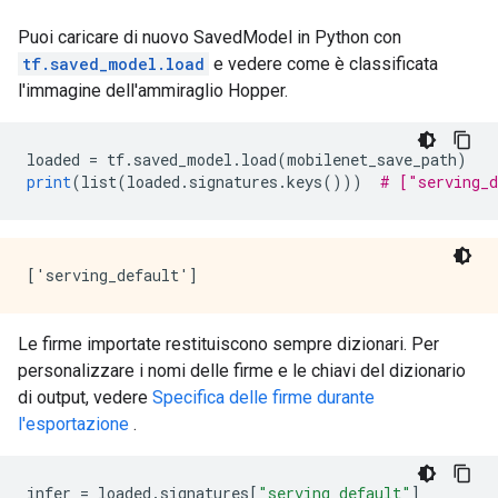
Puoi caricare di nuovo SavedModel in Python con
tf.saved_model.load
e vedere come è classificata
l'immagine dell'ammiraglio Hopper.
loaded 
=
 tf
.
saved_model
.
load
(
mobilenet_save_path
)
print
(
list
(
loaded
.
signatures
.
keys
()))
# ["serving_d
Le firme importate restituiscono sempre dizionari. Per
personalizzare i nomi delle firme e le chiavi del dizionario
di output, vedere
Specifica delle firme durante
l'esportazione
.
infer 
=
 loaded
.
signatures
[
"serving_default"
]