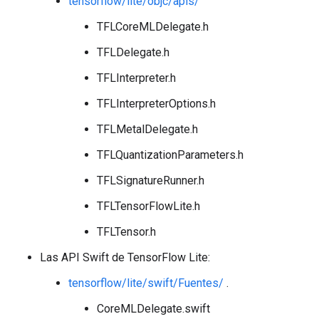
tensorflow/lite/objc/apis/
TFLCoreMLDelegate.h
TFLDelegate.h
TFLInterpreter.h
TFLInterpreterOptions.h
TFLMetalDelegate.h
TFLQuantizationParameters.h
TFLSignatureRunner.h
TFLTensorFlowLite.h
TFLTensor.h
Las API Swift de TensorFlow Lite:
tensorflow/lite/swift/Fuentes/
.
CoreMLDelegate.swift