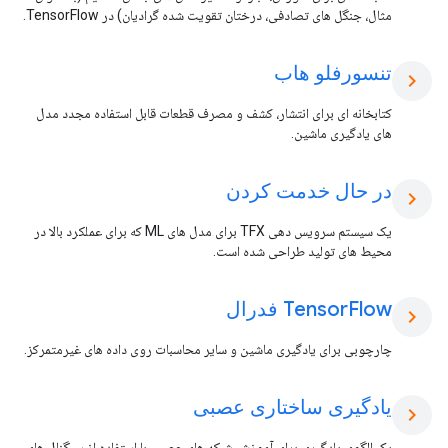
مثال، جنگل های تصادفی، درختان تقویت شده گرادیان) در TensorFlow.
تنسورفلو هاب
chevron_right
کتابخانه ای برای انتشار، کشف و مصرف قطعات قابل استفاده مجدد مدل
های یادگیری ماشین.
در حال خدمت کردن
chevron_right
یک سیستم سرویس دهی TFX برای مدل های ML که برای عملکرد بالا در
محیط های تولید طراحی شده است.
Flow فدرال
Tensor
chevron_right
چارچوبی برای یادگیری ماشین و سایر محاسبات روی داده های غیرمتمرکز.
یادگیری ساختاری عصبی
chevron_right
یک الگوی یادگیری برای آموزش شبکه های عصبی با استفاده از سیگنال های