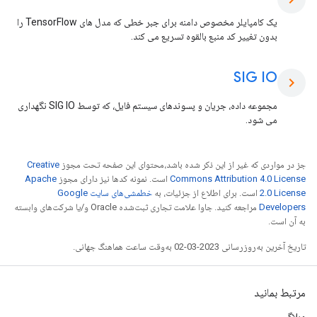
یک کامپایلر مخصوص دامنه برای جبر خطی که مدل های TensorFlow را
بدون تغییر کد منبع بالقوه تسریع می کند.
SIG IO
chevron_right
مجموعه داده، جریان و پسوندهای سیستم فایل، که توسط SIG IO نگهداری
می شود.
جز در مواردی که غیر از این ذکر شده باشد،‌محتوای این صفحه تحت مجوز
Creative
Commons Attribution 4.0 License
است. نمونه کدها نیز دارای مجوز
Apache
2.0 License
است. برای اطلاع از جزئیات، به
خطمشی‌های سایت Google
Developers‏
مراجعه کنید. جاوا علامت تجاری ثبت‌شده Oracle و/یا شرکت‌های وابسته
به آن است.
تاریخ آخرین به‌روزرسانی 2023-03-02 به‌وقت ساعت هماهنگ جهانی.
مرتبط بمانید
وبلاگ