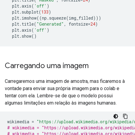
  plt
.
axis
(
'off'
)
  plt
.
subplot
(
133
)
  plt
.
imshow
((
np
.
squeeze
(
img_filled
)))
  plt
.
title
(
"Generated"
,
 fontsize
=
24
)
  plt
.
axis
(
'off'
)
  plt
.
show
()
Carregando uma imagem
Carregaremos uma imagem de amostra, mas ficaremos à
vontade para enviar sua própria imagem para o colab e
tentar com ela. Lembre-se de que o modelo possui
algumas limitações em relação às imagens humanas.
wikimedia 
=
"https://upload.wikimedia.org/wikipedia/
# wikimedia = "https://upload.wikimedia.org/wikipedi
# wikimedia = "https://upload.wikimedia.org/wikipedi