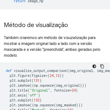
return
 image_np
Método de visualização
Também criaremos um método de visuzalização para
mostrar a imagem original lado a lado com a versão
mascarada e a versão "preenchida", ambas geradas pelo
modelo.
def
 visualize_output_comparison
(
img_original
,
 img_ma
  plt
.
figure
(
figsize
=(
24
,
12
))
  plt
.
subplot
(
131
)
  plt
.
imshow
((
np
.
squeeze
(
img_original
)))
  plt
.
title
(
"Original"
,
 fontsize
=
24
)
  plt
.
axis
(
'off'
)
  plt
.
subplot
(
132
)
  plt
.
imshow
((
np
.
squeeze
(
img_masked
)))
  plt
.
title
(
"Masked"
,
 fontsize
=
24
)