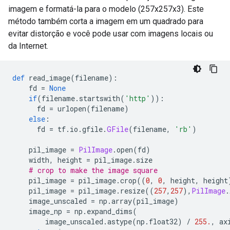
imagem e formatá-la para o modelo (257x257x3). Este
método também corta a imagem em um quadrado para
evitar distorção e você pode usar com imagens locais ou
da Internet.
def
 read_image
(
filename
):
    fd 
=
None
if
(
filename
.
startswith
(
'http'
)):
      fd 
=
 urlopen
(
filename
)
else
:
      fd 
=
 tf
.
io
.
gfile
.
GFile
(
filename
,
'rb'
)
    pil_image 
=
PilImage
.
open
(
fd
)
    width
,
 height 
=
 pil_image
.
size
# crop to make the image square
    pil_image 
=
 pil_image
.
crop
((
0
,
0
,
 height
,
 height
    pil_image 
=
 pil_image
.
resize
((
257
,
257
),
PilImage
.
    image_unscaled 
=
 np
.
array
(
pil_image
)
    image_np 
=
 np
.
expand_dims
(
        image_unscaled
.
astype
(
np
.
float32
)
/
255.
,
 ax