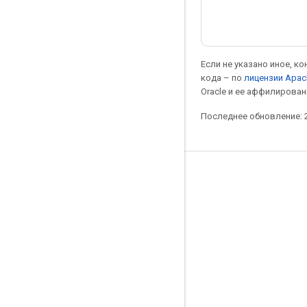
Если не указано иное, к
кода – по
лицензии Apac
Oracle и ее аффилирован
Последнее обновление: 2
Мы в социальных сетях
Блог
Форум
GitHub
Twitter
YouTube