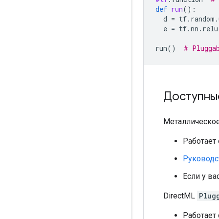
def
run
():
d
=
tf
.
random
.
e
=
tf
.
nn
.
relu
run
()
# Plugga
Доступны
Металлическо
Работает 
Руководс
Если у ва
DirectML
Plug
Работает