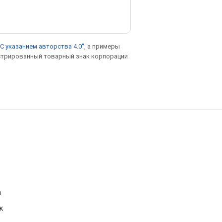
С указанием авторства 4.0"
, а примеры
гистрированный товарный знак корпорации
а
к