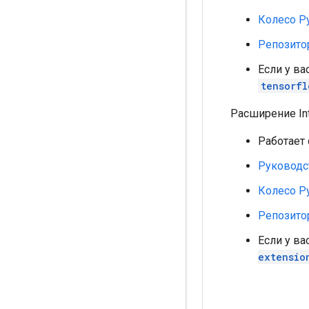
Колесо P
Репозито
Если у ва
tensorfl
Расширение In
Работает 
Руководс
Колесо P
Репозито
Если у ва
extensio