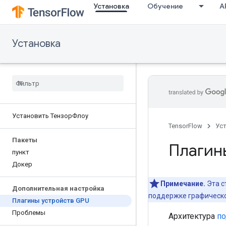
Установка
Обучение
AP
Установка
Установить ТензорФлоу
TensorFlow
Ус
Пакеты
Плагин
пункт
Докер
Примечание.
Эта с
Дополнительная настройка
поддержке графическо
Плагины устройств GPU
Проблемы
Архитектура
по