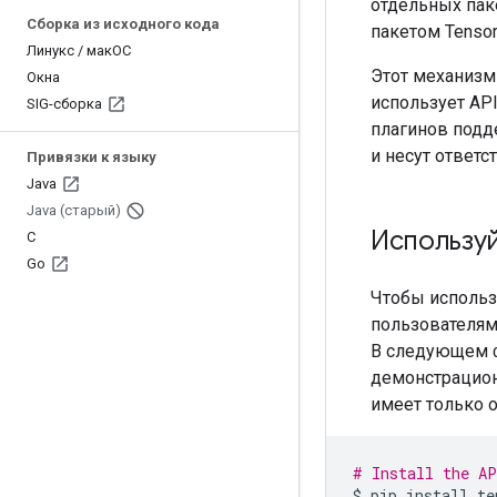
отдельных пак
Сборка из исходного кода
пакетом Tensor
Линукс
/
макОС
Этот механизм 
Окна
использует AP
SIG-сборка
плагинов подд
и несут ответс
Привязки к языку
Java
Java (старый)
Используй
С
Go
Чтобы использо
пользователям 
В следующем ф
демонстрацион
имеет только о
# Install the AP
$
pip
install
te