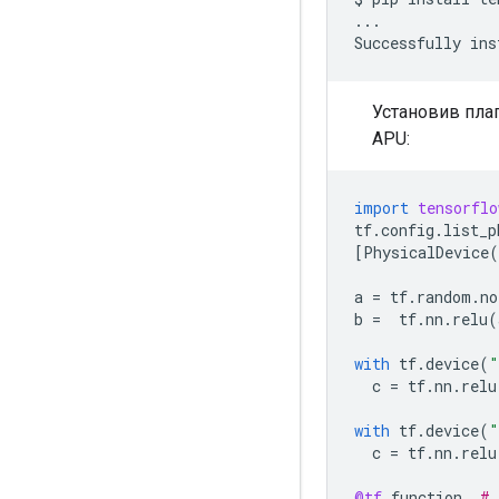
...

Successfully
ins
Установив плаг
APU:
import
tensorflo
tf
.
config
.
list_p
[
PhysicalDevice
(
a
=
tf
.
random
.
no
b
=
tf
.
nn
.
relu
(
with
tf
.
device
(
"
c
=
tf
.
nn
.
relu
with
tf
.
device
(
"
c
=
tf
.
nn
.
relu
@tf
.
function
# 