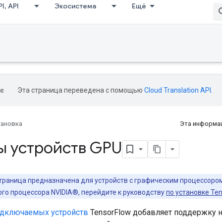
I, API
Экосистема
Ещё
Эта страница переведена с помощью
Cloud Translation API
.
тановка
Эта информац
ы устройств GPU
траница предназначена для устройств с графическим процессором,
го процессора NVIDIA®, перейдите к руководству
по установке Te
дключаемых устройств
TensorFlow добавляет поддержку н