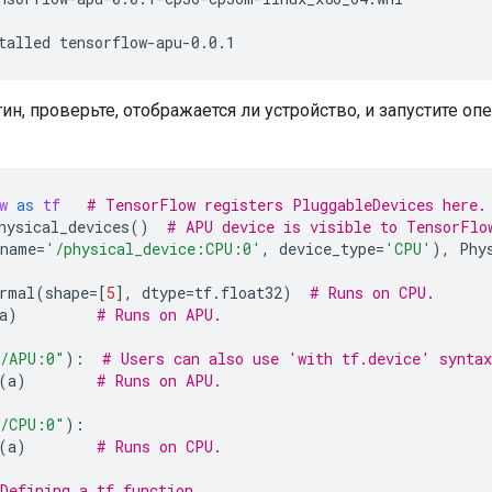
talled
ин, проверьте, отображается ли устройство, и запустите о
w
as
tf
# TensorFlow registers PluggableDevices here.
hysical_devices
()
# APU device is visible to TensorFlo
name
=
'/physical_device:CPU:0'
,
device_type
=
'CPU'
),
Phy
rmal
(
shape
=
[
5
],
dtype
=
tf
.
float32
)
# Runs on CPU.
a
)
# Runs on APU.
/APU:0"
):
# Users can also use 'with tf.device' syntax
(
a
)
# Runs on APU.
/CPU:0"
):
(
a
)
# Runs on CPU.
Defining a tf.function