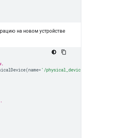
перацию на новом устройстве
w.
sicalDevice
(
name
=
'/physical_device:APU:0'
,
device_type
=
.