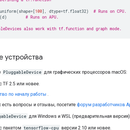
uniform
(
shape
=
[
100
],
dtype
=
tf
.
float32
)
# Runs on CPU.
(
d
)
# Runs on APU.
bleDevices also work with tf.function and graph mode.
е устройства
е
PluggableDevice
для графических процессоров macOS:
с TF 2.5 или новее.
тво по началу работы
.
с есть вопросы и отзывы, посетите
форум разработчиков A
gableDevice
для Windows и WSL (предварительная версия)
 с пакетом
tensorflow-cpu
версии 2.10 или новее.