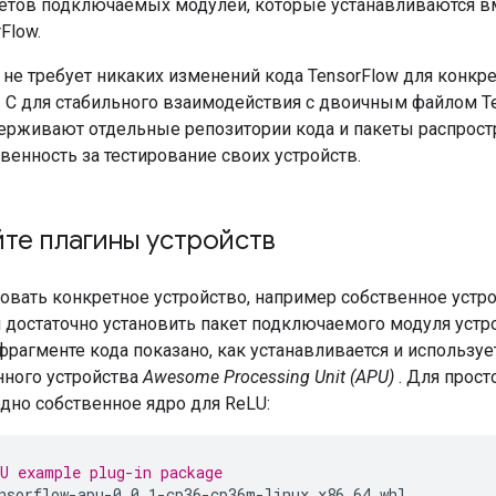
етов подключаемых модулей, которые устанавливаются в
Flow.
не требует никаких изменений кода TensorFlow для конкре
I C для стабильного взаимодействия с двоичным файлом Te
ерживают отдельные репозитории кода и пакеты распрост
твенность за тестирование своих устройств.
те плагины устройств
вать конкретное устройство, например собственное устрой
достаточно установить пакет подключаемого модуля устрой
рагменте кода показано, как устанавливается и используе
ного устройства
Awesome Processing Unit (APU)
. Для прост
дно собственное ядро ​​для ReLU:
U example plug-in package
nsorflow-apu-0.0.1-cp36-cp36m-linux_x86_64.whl
