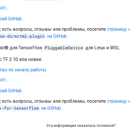
yPI
.
рий GitHub
.
с есть вопросы, отзывы или проблемы, посетите
страницу 
ow-directml-plugin
на GitHub
.
tel® для TensorFlow
PluggableDevice
для Linux и WSL:
с TF 2.10 или новее.
тво по началу работы
yPI
.
рий GitHub
.
с есть вопросы, отзывы или проблемы, посетите
страницу
n-for-tensorflow
на GitHub
.
Эта информация оказалась полезной?