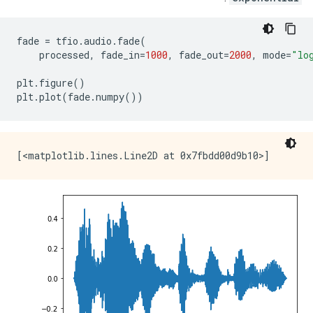
fade 
=
 tfio
.
audio
.
fade
(
    processed
,
 fade_in
=
1000
,
 fade_out
=
2000
,
 mode
=
"lo
plt
.
figure
()
plt
.
plot
(
fade
.
numpy
())