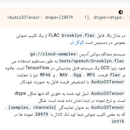
در مثال بالا، فایل FLAC
brooklyn.flac
از یک کلیپ صوتی
عمومی در دسترس است
گوگل ابر
.
سیستم محاکم دولتی آدرس
gs://cloud-samples-
tests/speech/brooklyn.flac
به طور مستقیم استفاده می
شود زیرا GCS یک سیستم فایل پشتیبانی در TensorFlow است. علاوه
بر
Flac
فرمت،
MP3
،
Ogg
،
WAV
، و
MP4A
نیز با حمایت
AudioIOTensor
با تشخیص فرمت فایل به صورت خودکار.
AudioIOTensor
تنبل لود شده به طوری که تنها شکل، dtype
است، و نرخ نمونه در ابتدا نشان داده شده است. شکل
AudioIOTensor
به عنوان نمایندگی
[samples, channels]
،
که به معنی کلیپ صوتی شما لود تک کانال با
28979
نمونه ها در
.
int16