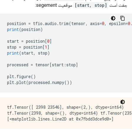
جفت است
[start, stop]
موقعیت segement:
position 
=
 tfio
.
audio
.
trim
(
tensor
,
 axis
=
0
,
 epsilon
=
0
print
(
position
)
start 
=
 position
[
0
]
stop 
=
 position
[
1
]
print
(
start
,
 stop
)
processed 
=
 tensor
[
start
:
stop
]
plt
.
figure
()
plt
.
plot
(
processed
.
numpy
())
tf.Tensor([ 2398 23546], shape=(2,), dtype=int64)

tf.Tensor(2398, shape=(), dtype=int64) tf.Tensor(235