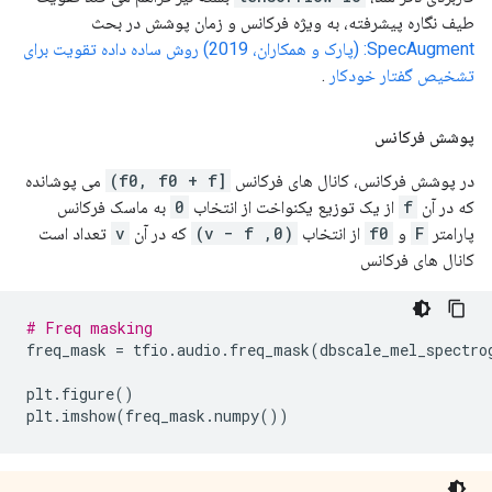
طیف نگاره پیشرفته، به ویژه فرکانس و زمان پوشش در بحث
SpecAugment: (پارک و همکاران، 2019) روش ساده داده تقویت برای
تشخیص گفتار خودکار
.
پوشش فرکانس
در پوشش فرکانس، کانال های فرکانس
[f0, f0 + f)
می پوشانده
که در آن
f
از یک توزیع یکنواخت از انتخاب
0
به ماسک فرکانس
پارامتر
F
و
f0
از انتخاب
(0, ν − f)
که در آن
ν
تعداد است
کانال های فرکانس
# Freq masking
freq_mask 
=
 tfio
.
audio
.
freq_mask
(
dbscale_mel_spectro
plt
.
figure
()
plt
.
imshow
(
freq_mask
.
numpy
())