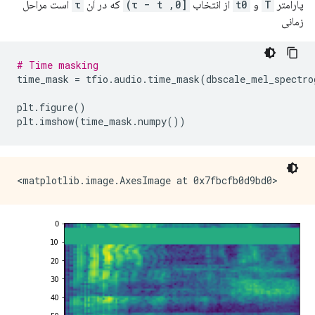
پارامتر
T
و
t0
از انتخاب
[0, τ − t)
که در آن
τ
است مراحل
زمانی
# Time masking
time_mask 
=
 tfio
.
audio
.
time_mask
(
dbscale_mel_spectro
plt
.
figure
()
plt
.
imshow
(
time_mask
.
numpy
())