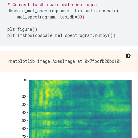
# Convert to db scale mel-spectrogram
dbscale_mel_spectrogram 
=
 tfio
.
audio
.
dbscale
(
    mel_spectrogram
,
 top_db
=
80
)
plt
.
figure
()
plt
.
imshow
(
dbscale_mel_spectrogram
.
numpy
())