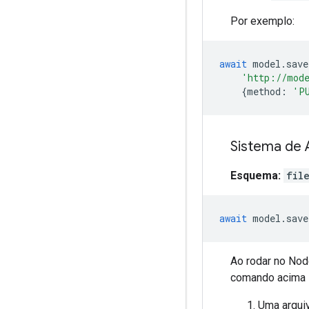
Por exemplo:
await
model
.
save
'http://mode
{
method
:
'P
Sistema de 
Esquema:
fil
await
model
.
save
Ao rodar no Nod
comando acima s
Uma arqu