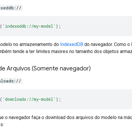
exeddb://
(
'indexeddb://my-model'
);
modelo no armazenamento do
IndexedDB
do navegador. Como o lo
ambém tende a ter limites maiores no tamanho dos objetos arma
e Arquivos (Somente navegador)
nloads://
(
'downloads://my-model'
);
ue o navegador faça o download dos arquivos do modelo na máqu
s: