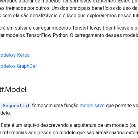
vertidos à partir de modelos TensorFlow.js existentes. Estes 
les treinados por outros. Um dos principais benefícios do uso 
 com ela são serializáveis e é isso que exploraremos nesse tuto
ocará em salvar e carregar modelos TensorFlow.js (identificávei
ar modelos TensorFlow Python. O carregamento desses modelos
modelos Keras
modelos GraphDef
tf
.
Model
f.Sequential
fornecem uma função
model.save
que permite vo
delo.
 Este é um arquivo descrevendo a arquitetura de um modelo (ou 
m referências aos pesos do modelo que são armazenados exter