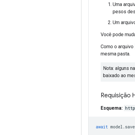
Uma arqu
pesos desc
Um arquiv
Você pode mud
Como o arquivo
mesma pasta.
Nota: alguns n
baixado ao me
Requisição
Esquema:
htt
await
model
.
save