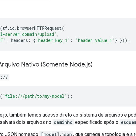
(
tf
.
io
.
browserHTTPRequest
(
l-server.domain/upload'
,
UT'
,
headers
:
{
'header_key_1'
:
'header_value_1'
}
}));
Arquivo Nativo (Somente Node
.
js)
e://
(
'file:///path/to/my-model'
);
e.js, também temos acesso direto ao sistema de arquivos e po
alvará dois arquivos no
caminho
especificado após o
esque
ivo JSON nomeado
[model].json
, que carrega a topologia e a 