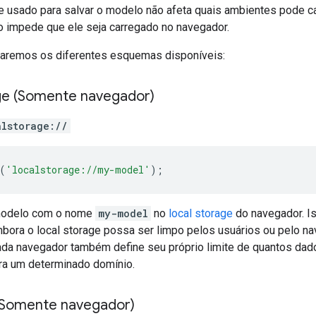
 usado para salvar o modelo não afeta quais ambientes pode c
o impede que ele seja carregado no navegador.
naremos os diferentes esquemas disponíveis:
ge (Somente navegador)
alstorage://
(
'localstorage://my-model'
);
modelo com o nome
my-model
no
local storage
do navegador. Is
mbora o local storage possa ser limpo pelos usuários ou pelo n
ada navegador também define seu próprio limite de quantos d
ara um determinado domínio.
(Somente navegador)