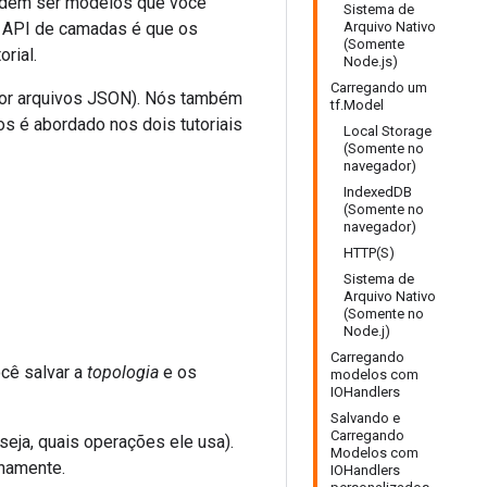
podem ser modelos que você
Sistema de
da API de camadas é que os
Arquivo Nativo
(Somente
rial.
Node.js)
Carregando um
s por arquivos JSON). Nós também
tf.Model
 é abordado nos dois tutoriais
Local Storage
(Somente no
navegador)
IndexedDB
(Somente no
navegador)
HTTP(S)
Sistema de
Arquivo Nativo
(Somente no
Node.j)
Carregando
cê salvar a
topologia
e os
modelos com
IOHandlers
Salvando e
Carregando
seja, quais operações ele usa).
Modelos com
namente.
IOHandlers