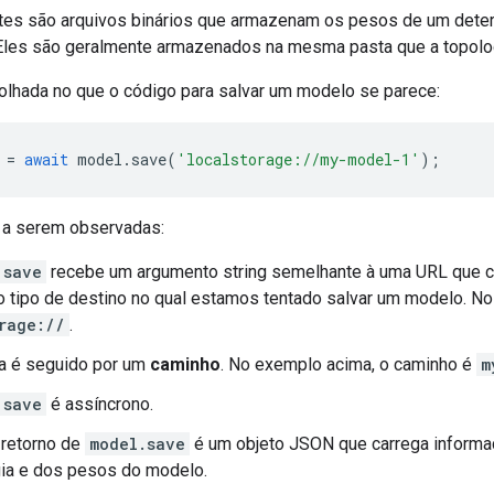
tes são arquivos binários que armazenam os pesos de um det
 Eles são geralmente armazenados na mesma pasta que a topolo
lhada no que o código para salvar um modelo se parece:
=
await
model
.
save
(
'localstorage://my-model-1'
);
 a serem observadas:
save
recebe um argumento string semelhante à uma URL que
o tipo de destino no qual estamos tentado salvar um modelo. N
rage://
.
 é seguido por um
caminho
. No exemplo acima, o caminho é
m
save
é assíncrono.
 retorno de
model.save
é um objeto JSON que carrega inform
gia e dos pesos do modelo.