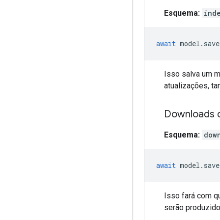
Esquema:
ind
await
model
.
save
Isso salva um 
atualizações, t
Downloads d
Esquema:
dow
await
model
.
save
Isso fará com q
serão produzido