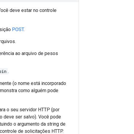
ocê deve estar no controle
isição
POST
.
rquivos.
ferência ao arquivo de pesos
bin
.
mente (o nome está incorporado
emonstra como alguém pode
ara o seu servidor HTTP (por
lo deve ser salvo). Você pode
tuindo o argumento da string de
 controle de solicitações HTTP.