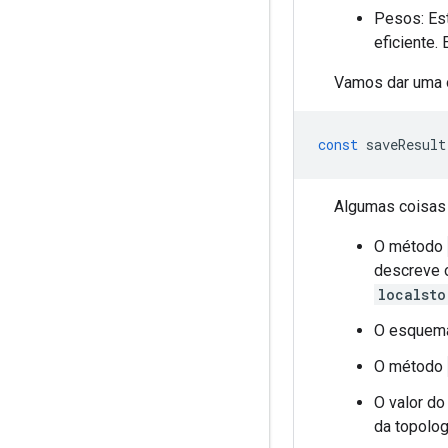
Pesos: Es
eficiente.
Vamos dar uma o
const
saveResult
Algumas coisas
O método
descreve 
localsto
O esquema
O método
O valor do
da topolo