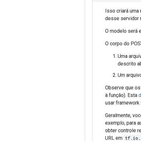
Isso criará uma
desse servidor r
O modelo será e
O corpo do POS
Uma arqu
descrito a
Um arquiv
Observe que os
à função). Esta
d
usar framewor
Geralmente, voc
exemplo, para a
obter controle 
URL em
tf.io