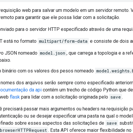
 requisição web para salvar um modelo em um servidor remoto. V
emoto para garantir que ele possa lidar com a solicitação.
nviado para o servidor HTTP especificado através de uma requ
T está no formato
multipart/form-data
e consiste de dois a
ivo JSON nomeado
model.json
, que carrega a topologia e a re
baixo.
o binário com os valores dos pesos nomeado
model.weights.
 nomes dos arquivos serão sempre como especificado anterior
ocumentação da api
contém um trecho de código Python que d
k web
flask
para lidar com a solicitação originada pelo
save
.
ê precisará passar mais argumentos ou headers na requisição p
utenticação ou se desejar especificar uma pasta na qual o mode
refinado sobre esses aspectos das solicitações de
save
substi
.browserHTTPRequest
. Esta API oferece maior flexibilidade no