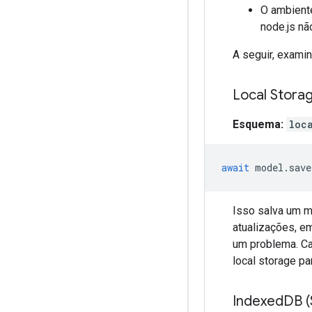
O ambiente
node.js nã
A seguir, exami
Local Stora
Esquema:
loc
await
model
.
save
Isso salva um 
atualizações, e
um problema. C
local storage p
Indexed
DB 