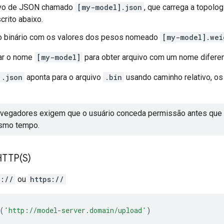
ivo de JSON chamado
[my-model].json
, que carrega a topolog
rito abaixo.
o binário com os valores dos pesos nomeado
[my-model].wei
ar o nome
[my-model]
para obter arquivo com um nome diferen
.json
aponta para o arquivo
.bin
usando caminho relativo, os
avegadores exigem que o usuário conceda permissão antes que
smo tempo.
HTTP(
S)
p://
ou
https://
(
'http://model-server.domain/upload'
)