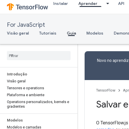
Instalar
Aprender
API
For JavaScript
Visão geral
Tutoriais
Guia
Modelos
Demons
Novo no aprendiz
Introdução
Visão geral
Tensores e operations
TensorFlow
Apr
Plataforma e ambiente
Salvar 
Operations personalizados
,
kernels e
gradientes
Modelos
O TensorFlow.js
Modelos e camadas