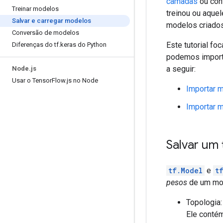
camadas
ou con
Treinar modelos
treinou ou aque
Salvar e carregar modelos
modelos criados
Conversão de modelos
Este tutorial f
Diferenças do tf
.
keras do Python
podemos import
a seguir:
Node
.
js
Usar o Tensor
Flow
.
js no Node
Importar 
Importar 
Salvar um 
tf.Model
e
t
pesos
de um mo
Topologia:
Ele conté