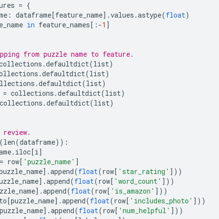
ures 
=
{
me
:
 dataframe
[
feature_name
].
values
.
astype
(
float
)
e_name 
in
 feature_names
[:-
1
]
pping from puzzle name to feature.
collections
.
defaultdict
(
list
)
ollections
.
defaultdict
(
list
)
llections
.
defaultdict
(
list
)
 
=
 collections
.
defaultdict
(
list
)
collections
.
defaultdict
(
list
)
 review.
(
len
(
dataframe
)):
ame
.
iloc
[
i
]
=
 row
[
'puzzle_name'
]
puzzle_name
].
append
(
float
(
row
[
'star_rating'
]))
uzzle_name
].
append
(
float
(
row
[
'word_count'
]))
zzle_name
].
append
(
float
(
row
[
'is_amazon'
]))
to
[
puzzle_name
].
append
(
float
(
row
[
'includes_photo'
]))
puzzle_name
].
append
(
float
(
row
[
'num_helpful'
]))