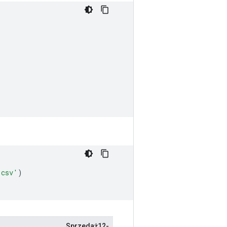
.csv'
)