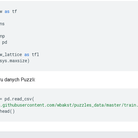
w 
as
 tf
ns
np
 pd
w_lattice 
as
 tfl
sys
.
maxsize
)
ru danych Puzzli:
=
 pd
.
read_csv
(
.githubusercontent.com/wbakst/puzzles_data/master/train
head
()