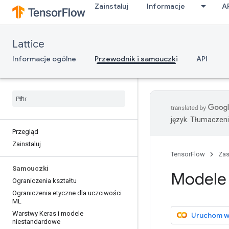
Zainstaluj
Informacje
A
Lattice
Informacje ogólne
Przewodnik i samouczki
API
język. Tłumaczen
Przegląd
Zainstaluj
TensorFlow
Za
Samouczki
Modele 
Ograniczenia kształtu
Ograniczenia etyczne dla uczciwości
ML
Warstwy Keras i modele
Uruchom w
niestandardowe