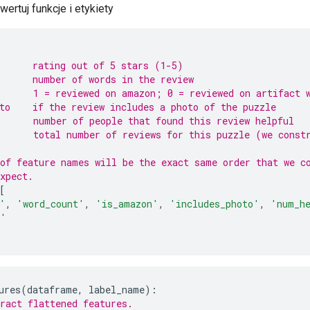
wertuj funkcje i etykiety
      rating out of 5 stars (1-5)
      number of words in the review
      1 = reviewed on amazon; 0 = reviewed on artifact 
to    if the review includes a photo of the puzzle
      number of people that found this review helpful
      total number of reviews for this puzzle (we const
of feature names will be the exact same order that we c
xpect.
[
'
,
'word_count'
,
'is_amazon'
,
'includes_photo'
,
'num_h
s'
ures
(
dataframe
,
 label_name
):
ract flattened features.