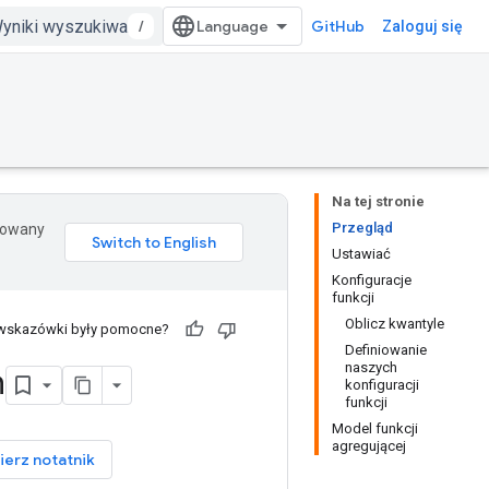
/
GitHub
Zaloguj się
Na tej stronie
Przegląd
erowany
Ustawiać
Konfiguracje
funkcji
Oblicz kwantyle
 wskazówki były pomocne?
Definiowanie
naszych
h
konfiguracji
funkcji
Model funkcji
agregującej
ierz notatnik