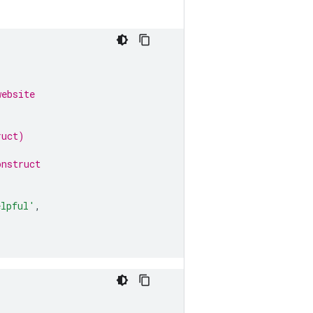
website
ruct)
onstruct
elpful'
,