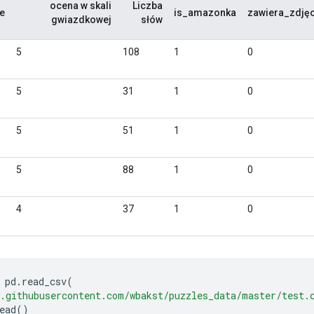
 pd
.
read_csv
(
.githubusercontent.com/wbakst/puzzles_data/master/test.
ead
()