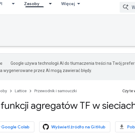
PI
Zasoby
Więcej
Google używa technologii AI do tłumaczenia treści na Twój pref
ia wygenerowane przez AI mogą zawierać błędy.
soby
Lattice
Przewodnik i samouczki
Czy te
funkcji agregatów TF w sieciac
 Google Colab
Wyświetl źródło na GitHub
Pob