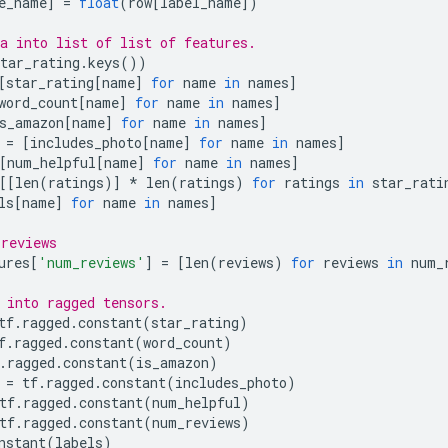
e_name
]
=
float
(
row
[
label_name
])
a into list of list of features.
tar_rating
.
keys
())
[
star_rating
[
name
]
for
 name 
in
 names
]
word_count
[
name
]
for
 name 
in
 names
]
s_amazon
[
name
]
for
 name 
in
 names
]
 
=
[
includes_photo
[
name
]
for
 name 
in
 names
]
[
num_helpful
[
name
]
for
 name 
in
 names
]
[[
len
(
ratings
)]
*
 len
(
ratings
)
for
 ratings 
in
 star_rati
ls
[
name
]
for
 name 
in
 names
]
reviews
ures
[
'num_reviews'
]
=
[
len
(
reviews
)
for
 reviews 
in
 num_
 into ragged tensors.
tf
.
ragged
.
constant
(
star_rating
)
f
.
ragged
.
constant
(
word_count
)
.
ragged
.
constant
(
is_amazon
)
 
=
 tf
.
ragged
.
constant
(
includes_photo
)
tf
.
ragged
.
constant
(
num_helpful
)
tf
.
ragged
.
constant
(
num_reviews
)
nstant
(
labels
)