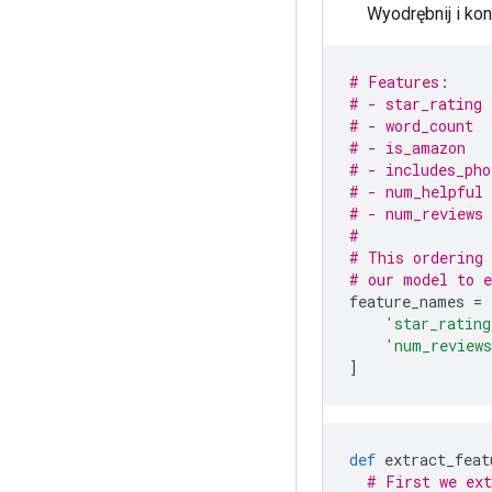
Wyodrębnij i kon
# Features:
# - star_rating 
# - word_count  
# - is_amazon   
# - includes_pho
# - num_helpful 
# - num_reviews 
#
# This ordering 
# our model to e
feature_names 
=
'star_rating
'num_review
]
def
 extract_feat
# First we ext