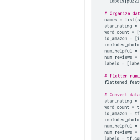
    labels
[
puzzl
# Organize dat
  names 
=
 list
(
s
  star_rating 
=
  word_count 
=
[
  is_amazon 
=
[
i
  includes_photo
  num_helpful 
=
  num_reviews 
=
  labels 
=
[
labe
# Flatten num_
  flattened_feat
# Convert data
  star_rating 
=
 
  word_count 
=
 t
  is_amazon 
=
 tf
  includes_photo
  num_helpful 
=
 
  num_reviews 
=
 
  labels 
=
 tf
.
co