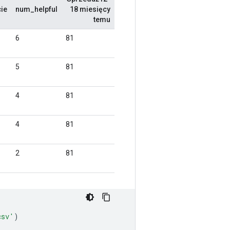
csv'
)