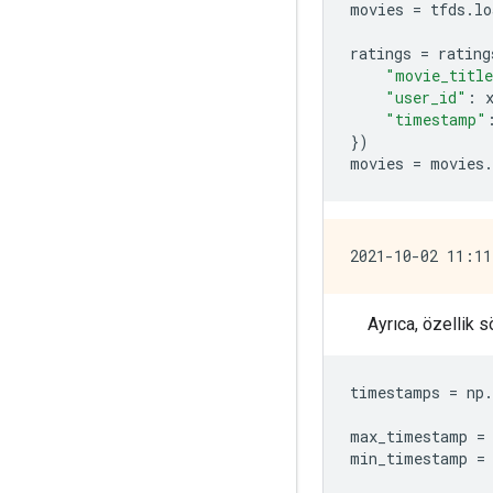
movies 
=
 tfds
.
lo
ratings 
=
 rating
"movie_titl
"user_id"
:
 
"timestamp"
})
movies 
=
 movies
.
Ayrıca, özellik s
timestamps 
=
 np
.
max_timestamp 
=
min_timestamp 
=