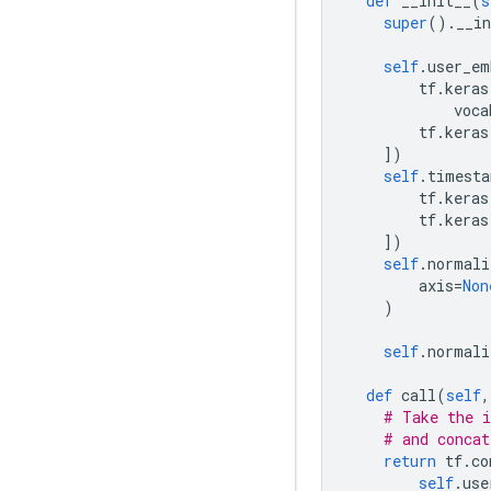
def
 __init__
(
s
super
().
__in
self
.
user_em
        tf
.
keras
            voca
        tf
.
keras
])
self
.
timesta
        tf
.
keras
        tf
.
keras
])
self
.
normali
        axis
=
Non
)
self
.
normali
def
 call
(
self
,
# Take the i
# and concat
return
 tf
.
co
self
.
use