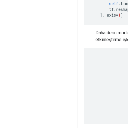
self
.
tim
        tf
.
resha
],
 axis
=
1
)
Daha derin model
etkinleştirme işl