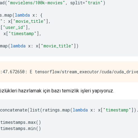
ad
(
"movielens/100k-movies"
,
 split
=
"train"
)
s
.
map
(
lambda
 x
:
{
e"
:
 x
[
"movie_title"
],
x
[
"user_id"
],
:
 x
[
"timestamp"
],
map
(
lambda
 x
:
 x
[
"movie_title"
])
özlükleri hazırlamak için bazı temizlik işleri yapıyoruz.
concatenate
(
list
(
ratings
.
map
(
lambda
 x
:
 x
[
"timestamp"
])
 timestamps
.
max
()
 timestamps
.
min
()