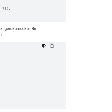
,
1
)),
ı gerektirecektir. Bir
ır: