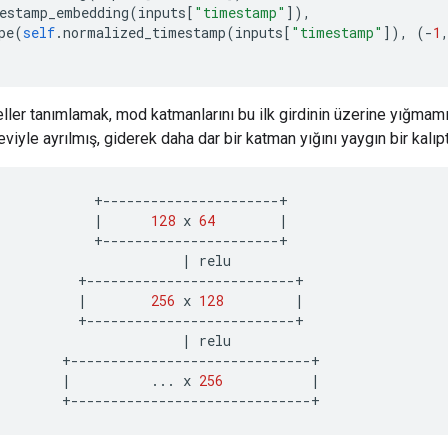
estamp_embedding
(
inputs
[
"timestamp"
]),
pe
(
self
.
normalized_timestamp
(
inputs
[
"timestamp"
]),
(-
1
ler tanımlamak, mod katmanlarını bu ilk girdinin üzerine yığmamız
eviyle ayrılmış, giderek daha dar bir katman yığını yaygın bir kalıpt
+----------------------+
|
128
 x 
64
|
+----------------------+
|
 relu
+--------------------------+
|
256
 x 
128
|
+--------------------------+
|
 relu
+------------------------------+
|
...
 x 
256
|
+------------------------------+