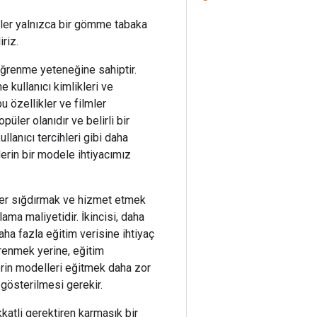
ller yalnızca bir gömme tabaka
riz.
öğrenme yeteneğine sahiptir.
e kullanıcı kimlikleri ve
 özellikler ve filmler
püler olanıdır ve belirli bir
lanıcı tercihleri ​​gibi daha
erin bir modele ihtiyacımız
ller sığdırmak ve hizmet etmek
ma maliyetidir. İkincisi, daha
aha fazla eğitim verisine ihtiyaç
ğrenmek yerine, eğitim
derin modelleri eğitmek daha zor
gösterilmesi gerekir.
katli gerektiren karmaşık bir