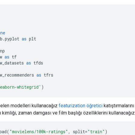
ine
b
.
pyplot 
as
 plt
np
w 
as
 tf
w_datasets 
as
 tfds
w_recommenders 
as
 tfrs
eaborn-whitegrid'
)
elen modelleri kullanacağız
featurization öğretici
katıştırmaların
ı kimliği, zaman damgası ve film başlığı özelliklerini kullanacağız
oad
(
"movielens/100k-ratings"
,
 split
=
"train"
)