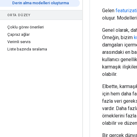
Derin alma modelleri oluşturma
Gelen
featurizat
ORTA DÜZEY
oluşur. Modeller
Çoklu görev önerileri
Genel olarak, da
Çapraz ağlar
Örneğin, bizim
k
Verimli servis
damgaları içerme
Liste bazında sıralama
arasındaki en bas
kullanıcı genelli
karmaşık ilişkil
olabilir.
Elbette, karmaşı
için hem daha fa
fazla veri gerek
vardır. Daha faz
örneklerini fazl
olabilir ve düze
Bir gerçek dünya