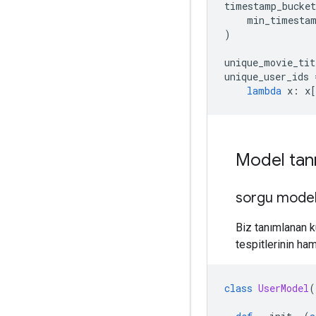
timestamp_bucket
    min_timesta
)
unique_movie_tit
unique_user_ids 
lambda
 x
:
 x
[
Model tan
sorgu model
Biz tanımlanan k
tespitlerinin ha
class
UserModel
(