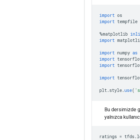
import
 os
import
 tempfile
%
matplotlib 
inl
import
 matplotli
import
 numpy 
as
 
import
 tensorflo
import
 tensorflo
import
 tensorflo
plt
.
style
.
use
(
's
Bu dersimizde g
yalnızca kullanıc
ratings 
=
 tfds
.
l