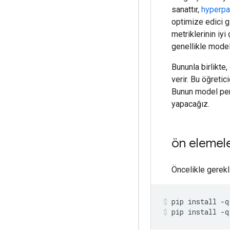
sanattır,
hyperpa
optimize edici g
metriklerinin iy
genellikle model
Bununla birlikte
verir. Bu öğreti
Bunun model perf
yapacağız.
ön elemel
Öncelikle gerekl
pip install 
-
q
pip install 
-
q