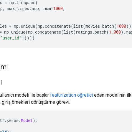
s 
=
 np
.
linspace
(
mp
,
 max_timestamp
,
 num
=
1000
,
les 
=
 np
.
unique
(
np
.
concatenate
(
list
(
movies
.
batch
(
1000
))
=
 np
.
unique
(
np
.
concatenate
(
list
(
ratings
.
batch
(
1_000
).
ma
"user_id"
]))))
ımı
i
ullanıcı modeli ile başlar
featurization öğretici
eden modelinin ilk 
m giriş örnekleri dönüştürme görevi.
tf
.
keras
.
Model
):