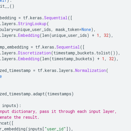
elf
):
it__
()
bedding 
=
 tf
.
keras
.
Sequential
([
.
layers
.
StringLookup
(
bulary
=
unique_user_ids
,
 mask_token
=
None
),
.
layers
.
Embedding
(
len
(
unique_user_ids
)
+
1
,
32
),
mp_embedding 
=
 tf
.
keras
.
Sequential
([
.
layers
.
Discretization
(
timestamp_buckets
.
tolist
()),
.
layers
.
Embedding
(
len
(
timestamp_buckets
)
+
1
,
32
),
zed_timestamp 
=
 tf
.
keras
.
layers
.
Normalization
(
e
zed_timestamp
.
adapt
(
timestamps
)
 inputs
):
nput dictionary, pass it through each input layer,
enate the result.
ncat
([
r_embedding
(
inputs
[
"user_id"
]),