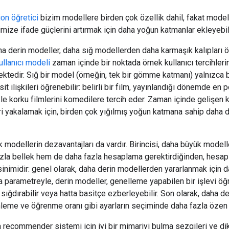
ion öğretici
bizim modellere birden çok özellik dahil, fakat mode
imize ifade güçlerini artırmak için daha yoğun katmanlar ekleyebili
ha derin modeller, daha sığ modellerden daha karmaşık kalıpları 
ullanıcı modeli
zaman içinde bir noktada örnek kullanıcı tercihlerin
ktedir. Sığ bir model (örneğin, tek bir gömme katmanı) yalnızca bu
it ilişkileri öğrenebilir: belirli bir film, yayınlandığı dönemde en po
kle korku filmlerini komedilere tercih eder. Zaman içinde gelişen kul
eri yakalamak için, birden çok yığılmış yoğun katmana sahip daha d
k modellerin dezavantajları da vardır. Birincisi, daha büyük mode
zla bellek hem de daha fazla hesaplama gerektirdiğinden, hesapla
sinimidir: genel olarak, daha derin modellerden yararlanmak için d
la parametreyle, derin modeller, genelleme yapabilen bir işlevi ö
a sığdırabilir veya hatta basitçe ezberleyebilir. Son olarak, daha 
nleme ve öğrenme oranı gibi ayarların seçiminde daha fazla özen 
 recommender sistemi için iyi bir mimariyi bulma sezgileri ve dik