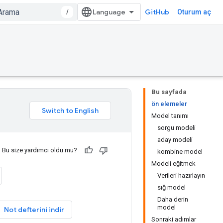
/
GitHub
Oturum aç
Bu sayfada
ön elemeler
Model tanımı
sorgu modeli
aday modeli
Bu size yardımcı oldu mu?
kombine model
Modeli eğitmek
Verileri hazırlayın
sığ model
Daha derin
model
Not defterini indir
Sonraki adımlar