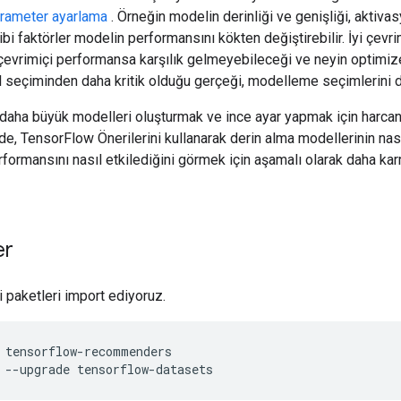
rameter ayarlama
. Örneğin modelin derinliği ve genişliği, aktiv
ibi faktörler modelin performansını kökten değiştirebilir. İyi çev
i çevrimiçi performansa karşılık gelmeyebileceği ve neyin optimiz
 seçiminden daha kritik olduğu gerçeği, modelleme seçimlerini da
, daha büyük modelleri oluşturmak ve ince ayar yapmak için harcana
cide, TensorFlow Önerilerini kullanarak derin alma modellerinin nas
ormansını nasıl etkilediğini görmek için aşamalı olarak daha ka
er
i paketleri import ediyoruz.
 tensorflow
-
recommenders
 
--
upgrade tensorflow
-
datasets