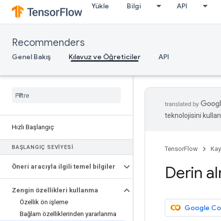
Yükle
Bilgi
API
Recommenders
Genel Bakış
Kılavuz ve Öğreticiler
API
teknolojisini kullan
Hızlı Başlangıç
BAŞLANGIÇ SEVIYESI
TensorFlow
Kay
Öneri aracıyla ilgili temel bilgiler
Derin a
Zengin özellikleri kullanma
Özellik ön işleme
Google Cola
Bağlam özelliklerinden yararlanma