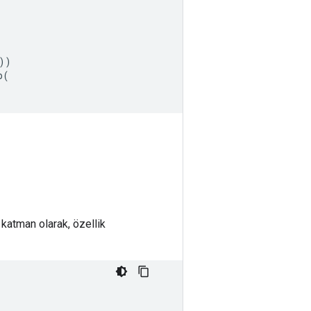
))
p
(
katman olarak, özellik