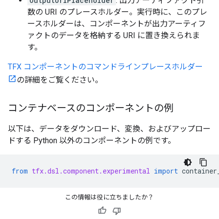
OutputUriPlaceholder
: 出力アーティファクト引
数の URI のプレースホルダー。実行時に、このプレ
ースホルダーは、コンポーネントが出力アーティフ
ァクトのデータを格納する URI に置き換えられま
す。
TFX コンポーネントのコマンドラインプレースホルダー
の詳細をご覧ください。
コンテナベースのコンポーネントの例
以下は、データをダウンロード、変換、およびアップロー
ドする Python 以外のコンポーネントの例です。
from
tfx.dsl.component.experimental
import
container
この情報は役に立ちましたか？