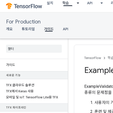
설치
학습
API
For Production
개요
튜토리얼
가이드
API
TensorFlow
학
가이드
Exampl
새로운 기능
TFX 클라우드 솔루션
ExampleVal
TFX에서 Keras 사용
종류의 문제점을 
모바일 및 Io
T: Tensor
Flow Lite용 TFX
사용자의 
TFX 파이프라인
훈련 및 제