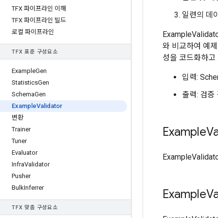
TFX 파이프라인 이해
일련의 데
TFX 파이프라인 빌드
로컬 파이프라인
ExampleVali
와 비교하여 예제
TFX 표준 구성요소
성을 코드화하고 
Example
Gen
입력: Sch
Statistics
Gen
출력: 검증
Schema
Gen
Example
Validator
변환
Example
Va
Trainer
Tuner
Evaluator
ExampleVali
Infra
Validator
Pusher
Bulk
Inferrer
Example
V
TFX 맞춤 구성요소