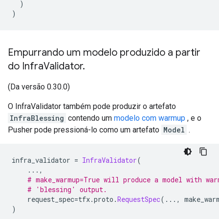
)
)
Empurrando um modelo produzido a partir
do Infra
Validator
.
(Da versão 0.30.0)
O InfraValidator também pode produzir o artefato
InfraBlessing
contendo um
modelo com warmup
, e o
Pusher pode pressioná-lo como um artefato
Model
.
infra_validator 
=
InfraValidator
(
...,
# make_warmup=True will produce a model with war
# 'blessing' output.
    request_spec
=
tfx
.
proto
.
RequestSpec
(...,
 make_war
)