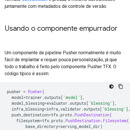
juntamente com metadados de controle de versão.
Usando o componente empurrador
Um componente de pipeline Pusher normalmente é muito
fácil de implantar e requer pouca personalização, já que
todo o trabalho é feito pelo componente Pusher TFX. O
código típico é assim:
pusher 
=
Pusher
(
  model
=
trainer
.
outputs
[
'model'
],
  model_blessing
=
evaluator
.
outputs
[
'blessing'
],
  infra_blessing
=
infra_validator
.
outputs
[
'blessing'
]
  push_destination
=
tfx
.
proto
.
PushDestination
(
    filesystem
=
tfx
.
proto
.
PushDestination
.
Filesystem
(
        base_directory
=
serving_model_dir
)