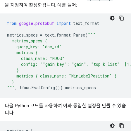
을 지정하여 활성화됩니다. 예를 들어:
from
google.protobuf
import
text_format
metrics_specs
=
text_format
.
Parse
(
"""
  metrics_specs {
    query_key: "doc_id"
    metrics {
      class_name: "NDCG"
      config: '"gain_key": "gain", "top_k_list": [1
    }
    metrics { class_name: "MinLabelPosition" }
  }
"""
,
tfma
.
EvalConfig
())
.
metrics_specs
다음 Python 코드를 사용하여 이와 동일한 설정을 만들 수 있습
니다.
metrics
=
[