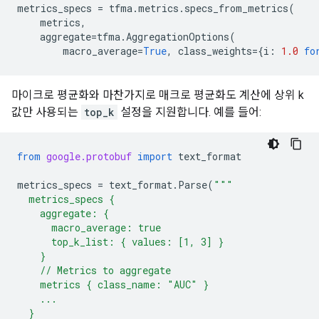
metrics_specs
=
tfma
.
metrics
.
specs_from_metrics
(
metrics
,
aggregate
=
tfma
.
AggregationOptions
(
macro_average
=
True
,
class_weights
=
{
i
:
1.0
fo
마이크로 평균화와 마찬가지로 매크로 평균화도 계산에 상위 k
값만 사용되는
top_k
설정을 지원합니다. 예를 들어:
from
google.protobuf
import
text_format
metrics_specs
=
text_format
.
Parse
(
"""
  metrics_specs {
    aggregate: {
      macro_average: true
      top_k_list: { values: [1, 3] }
    }
    // Metrics to aggregate
    metrics { class_name: "AUC" }
    ...
  }