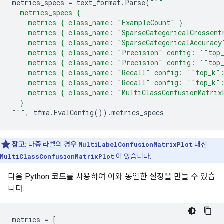
metrics_specs
=
text_format
.
Parse
(
"""
  metrics_specs {
    metrics { class_name: "ExampleCount" }
    metrics { class_name: "SparseCategoricalCrossent
    metrics { class_name: "SparseCategoricalAccuracy
    metrics { class_name: "Precision" config: '"top
    metrics { class_name: "Precision" config: '"top
    metrics { class_name: "Recall" config: '"top_k"
    metrics { class_name: "Recall" config: '"top_k"
    metrics { class_name: "MultiClassConfusionMatrix
  }
"""
,
tfma
.
EvalConfig
())
.
metrics_specs
참고:
다중 라벨의 경우
MultiLabelConfusionMatrixPlot
대신
MultiClassConfusionMatrixPlot
이 있습니다.
다음 Python 코드를 사용하여 이와 동일한 설정을 만들 수 있습
니다.
metrics
=
[