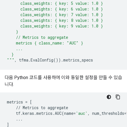
      class_weights: { key: 5 value: 1.0 }
      class_weights: { key: 6 value: 1.0 }
      class_weights: { key: 7 value: 1.0 }
      class_weights: { key: 8 value: 1.0 }
      class_weights: { key: 9 value: 1.0 }
    }
    // Metrics to aggregate
    metrics { class_name: "AUC" }
    ...
  }
"""
,
tfma
.
EvalConfig
())
.
metrics_specs
다음 Python 코드를 사용하여 이와 동일한 설정을 만들 수 있습
니다.
metrics
=
[
//
Metrics
to
aggregate
tf
.
keras
.
metrics
.
AUC
(
name
=
'auc'
,
num_thresholds
=
...
]