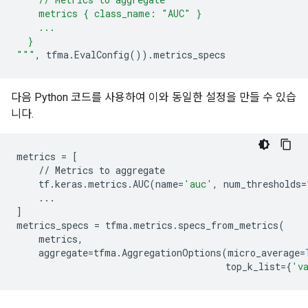
    metrics { class_name: "AUC" }
    ...
  }
"""
,
tfma
.
EvalConfig
())
.
metrics_specs
다음 Python 코드를 사용하여 이와 동일한 설정을 만들 수 있습
니다.
metrics
=
[
//
Metrics
to
aggregate
tf
.
keras
.
metrics
.
AUC
(
name
=
'auc'
,
num_thresholds
=
...
]
metrics_specs
=
tfma
.
metrics
.
specs_from_metrics
(
metrics
,
aggregate
=
tfma
.
AggregationOptions
(
micro_average
=
top_k_list
=
{
'v