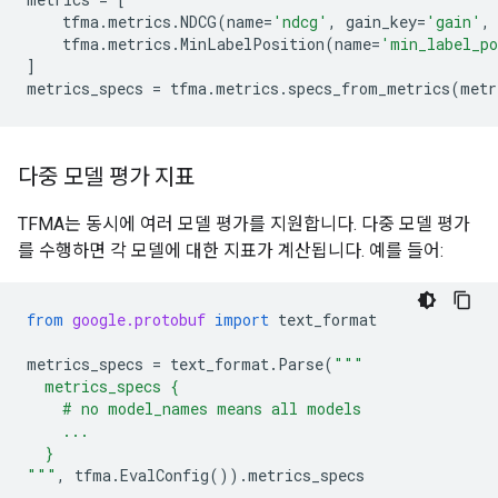
tfma
.
metrics
.
NDCG
(
name
=
'ndcg'
,
gain_key
=
'gain'
,
tfma
.
metrics
.
MinLabelPosition
(
name
=
'min_label_po
]
metrics_specs
=
tfma
.
metrics
.
specs_from_metrics
(
metr
다중 모델 평가 지표
TFMA는 동시에 여러 모델 평가를 지원합니다. 다중 모델 평가
를 수행하면 각 모델에 대한 지표가 계산됩니다. 예를 들어:
from
google.protobuf
import
text_format
metrics_specs
=
text_format
.
Parse
(
"""
  metrics_specs {
    # no model_names means all models
    ...
  }
"""
,
tfma
.
EvalConfig
())
.
metrics_specs