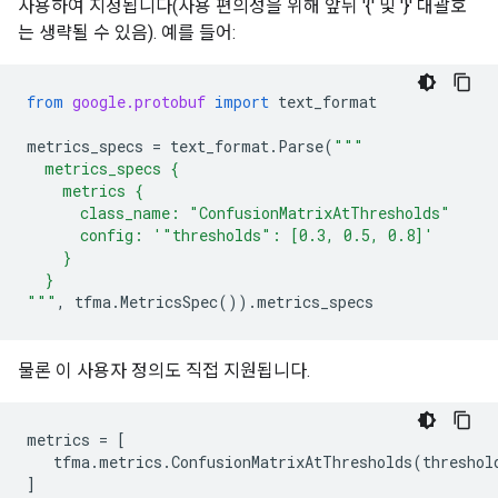
사용하여 지정됩니다(사용 편의성을 위해 앞뒤 '{' 및 '}' 대괄호
는 생략될 수 있음). 예를 들어:
from
google.protobuf
import
text_format
metrics_specs
=
text_format
.
Parse
(
"""
  metrics_specs {
    metrics {
      class_name: "ConfusionMatrixAtThresholds"
      config: '"thresholds": [0.3, 0.5, 0.8]'
    }
  }
"""
,
tfma
.
MetricsSpec
())
.
metrics_specs
물론 이 사용자 정의도 직접 지원됩니다.
metrics
=
[
tfma
.
metrics
.
ConfusionMatrixAtThresholds
(
threshol
]