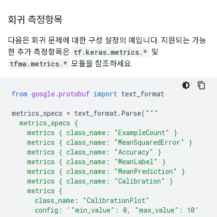
회귀 측정항목
다음은 회귀 문제에 대한 구성 설정의 예입니다. 지원되는 가능
한 추가 측정항목은
tf.keras.metrics.*
및
tfma.metrics.*
모듈을 참조하세요.
from
google.protobuf
import
text_format
metrics_specs
=
text_format
.
Parse
(
"""
  metrics_specs {
    metrics { class_name: "ExampleCount" }
    metrics { class_name: "MeanSquaredError" }
    metrics { class_name: "Accuracy" }
    metrics { class_name: "MeanLabel" }
    metrics { class_name: "MeanPrediction" }
    metrics { class_name: "Calibration" }
    metrics {
      class_name: "CalibrationPlot"
      config: '"min_value": 0, "max_value": 10'