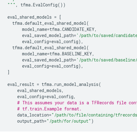
"""
,
tfma
.
EvalConfig
())
eval_shared_models
=
[
tfma
.
default_eval_shared_model
(
model_name
=
tfma
.
CANDIDATE_KEY
,
eval_saved_model_path
=
'/path/to/saved/candidat
eval_config
=
eval_config
),
tfma
.
default_eval_shared_model
(
model_name
=
tfma
.
BASELINE_KEY
,
eval_saved_model_path
=
'/path/to/saved/baseline
eval_config
=
eval_config
),
]
eval_result
=
tfma
.
run_model_analysis
(
eval_shared_models
,
eval_config
=
eval_config
,
# This assumes your data is a TFRecords file con
# tf.train.Example format.
data_location
=
"/path/to/file/containing/tfrecord
output_path
=
"/path/for/output"
)