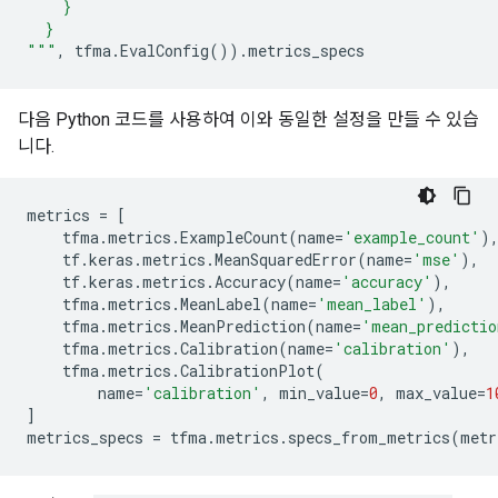
    }
  }
"""
,
tfma
.
EvalConfig
())
.
metrics_specs
다음 Python 코드를 사용하여 이와 동일한 설정을 만들 수 있습
니다.
metrics
=
[
tfma
.
metrics
.
ExampleCount
(
name
=
'example_count'
)
tf
.
keras
.
metrics
.
MeanSquaredError
(
name
=
'mse'
),
tf
.
keras
.
metrics
.
Accuracy
(
name
=
'accuracy'
),
tfma
.
metrics
.
MeanLabel
(
name
=
'mean_label'
),
tfma
.
metrics
.
MeanPrediction
(
name
=
'mean_predictio
tfma
.
metrics
.
Calibration
(
name
=
'calibration'
),
tfma
.
metrics
.
CalibrationPlot
(
name
=
'calibration'
,
min_value
=
0
,
max_value
=
1
]
metrics_specs
=
tfma
.
metrics
.
specs_from_metrics
(
metr