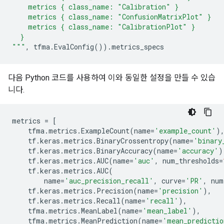
    metrics { class_name: "Calibration" }
    metrics { class_name: "ConfusionMatrixPlot" }
    metrics { class_name: "CalibrationPlot" }
  }
"""
,
tfma
.
EvalConfig
())
.
metrics_specs
다음 Python 코드를 사용하여 이와 동일한 설정을 만들 수 있습
니다.
metrics
=
[
tfma
.
metrics
.
ExampleCount
(
name
=
'example_count'
)
tf
.
keras
.
metrics
.
BinaryCrossentropy
(
name
=
'binary
tf
.
keras
.
metrics
.
BinaryAccuracy
(
name
=
'accuracy'
)
tf
.
keras
.
metrics
.
AUC
(
name
=
'auc'
,
num_thresholds
=
tf
.
keras
.
metrics
.
AUC
(
name
=
'auc_precision_recall'
,
curve
=
'PR'
,
num
tf
.
keras
.
metrics
.
Precision
(
name
=
'precision'
),
tf
.
keras
.
metrics
.
Recall
(
name
=
'recall'
),
tfma
.
metrics
.
MeanLabel
(
name
=
'mean_label'
),
tfma
.
metrics
.
MeanPrediction
(
name
=
'mean_predictio