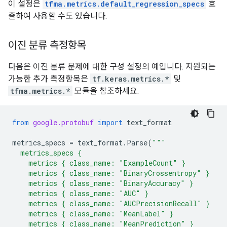
이 설정은
tfma.metrics.default_regression_specs
호
출하여 사용할 수도 있습니다.
이진 분류 측정항목
다음은 이진 분류 문제에 대한 구성 설정의 예입니다. 지원되는
가능한 추가 측정항목은
tf.keras.metrics.*
및
tfma.metrics.*
모듈을 참조하세요.
from
google.protobuf
import
text_format
metrics_specs
=
text_format
.
Parse
(
"""
  metrics_specs {
    metrics { class_name: "ExampleCount" }
    metrics { class_name: "BinaryCrossentropy" }
    metrics { class_name: "BinaryAccuracy" }
    metrics { class_name: "AUC" }
    metrics { class_name: "AUCPrecisionRecall" }
    metrics { class_name: "MeanLabel" }
    metrics { class_name: "MeanPrediction" }