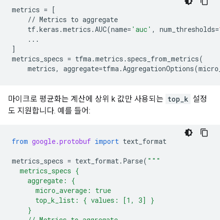
metrics
=
[
//
Metrics
to
aggregate
tf
.
keras
.
metrics
.
AUC
(
name
=
'auc'
,
num_thresholds
=
...
]
metrics_specs
=
tfma
.
metrics
.
specs_from_metrics
(
metrics
,
aggregate
=
tfma
.
AggregationOptions
(
micro
마이크로 평균화는 계산에 상위 k 값만 사용되는
top_k
설정
도 지원합니다. 예를 들어:
from
google.protobuf
import
text_format
metrics_specs
=
text_format
.
Parse
(
"""
  metrics_specs {
    aggregate: {
      micro_average: true
      top_k_list: { values: [1, 3] }
    }
    // Metrics to aggregate