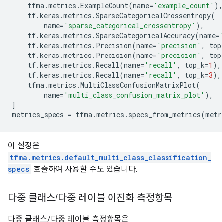
tfma
.
metrics
.
ExampleCount
(
name
=
'example_count'
)
tf
.
keras
.
metrics
.
SparseCategoricalCrossentropy
(
name
=
'sparse_categorical_crossentropy'
),
tf
.
keras
.
metrics
.
SparseCategoricalAccuracy
(
name
=
tf
.
keras
.
metrics
.
Precision
(
name
=
'precision'
,
top
tf
.
keras
.
metrics
.
Precision
(
name
=
'precision'
,
top
tf
.
keras
.
metrics
.
Recall
(
name
=
'recall'
,
top_k
=
1
),
tf
.
keras
.
metrics
.
Recall
(
name
=
'recall'
,
top_k
=
3
),
tfma
.
metrics
.
MultiClassConfusionMatrixPlot
(
name
=
'multi_class_confusion_matrix_plot'
),
]
metrics_specs
=
tfma
.
metrics
.
specs_from_metrics
(
metr
이 설정은
tfma.metrics.default_multi_class_classification_
specs
호출하여 사용할 수도 있습니다.
다중 클래스
/
다중 레이블 이진화 측정항목
다중 클래스/다중 레이블 측정항목은