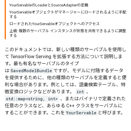
YourServableのLoaderとSourceAdapterの定義
YourServableオブジェクトがマネージャーにロードされるように手配
する
ロードされたYourServableオブジェクトへのアクセス
上級: 複数のサーバブル インスタンスが状態を共有できるように調整
する
このドキュメントでは、新しい種類のサーバブルを使用し
て TensorFlow Serving を拡張する方法について説明しま
す。最も有名なサーバブルのタイプ
は
SavedModelBundle
ですが、モデルに付随するデータ
を提供するために、他の種類のサーバブルを定義すると便
利な場合があります。例としては、語彙検索テーブル、特
徴変換ロジックなどがあります。
int
、
std::map<string, int>
、またはバイナリで定義された
任意のクラスなど、あらゆる C++ クラスをサーバブルに
することができます。これを
YourServable
と呼びます。