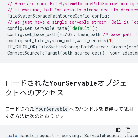
// Here are some FileSystemStoragePathSource config 
// it working, but for details please see its docume
FileSystemStoragePathSourceConfig
config
;
// We just have a single servable stream. Call it "d
config
.
set_servable_name
(
"default"
);
config
.
set_base_path
(
FLAGS
::
base_path
/* base path f
config
.
set_file_system_poll_wait_seconds
(
1
);
TF_CHECK_OK
(
FileSystemStoragePathSource
::
Create
(
con
ConnectSourceToTarget
(
path_source
.
get
(),
your_adapte
ロードされた
Your
Servable
オブジェ
クトへのアクセス
ロードされた
YourServable
へのハンドルを取得して使用
する方法は次のとおりです。
auto
handle_request
=
serving
::
ServableRequest
::
Late