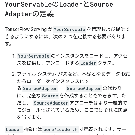
Your
Servable
の
Loader
と
Source
Adapter
の定義
TensorFlow Serving が
YourServable
を管理および提供で
きるようにするには、次の 2 つを定義する必要がありま
す。
YourServable
のインスタンスをロードし、アクセ
スを提供し、アンロードする
Loader
クラス。
ファイル システム パスなど、基礎となるデータ形式
からローダーをインスタンス化す
る
SourceAdapter
。
SourceAdapter
の代わり
に、完全な
Source
を作成することもできます。た
だし、
SourceAdapter
アプローチはより一般的で
モジュール化されているため、ここではそれに焦点
を当てます。
Loader
抽象化は
core/loader.h
で定義されます。サー