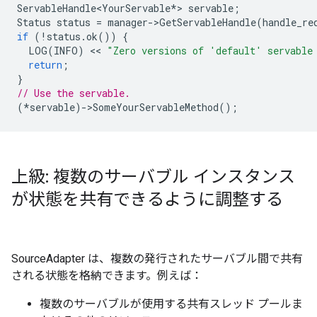
ServableHandle<YourServable
*
>
servable
;
Status
status
=
manager
-
>
GetServableHandle
(
handle_re
if
(
!
status
.
ok
())
{
LOG
(
INFO
)
 << 
"Zero versions of 'default' servable
return
;
}
// Use the servable.
(
*
servable
)
-
>
SomeYourServableMethod
();
上級: 複数のサーバブル インスタンス
が状態を共有できるように調整する
SourceAdapter は、複数の発行されたサーバブル間で共有
される状態を格納できます。例えば：
複数のサーバブルが使用する共有スレッド プールま