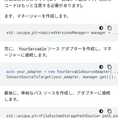
コードはもっと注意する必要があります)。
まず、マネージャーを作成します。
std
::
unique_ptr<AspiredVersionsManager>
manager
=
..
次に、
YourServable
ソース アダプターを作成し、マネ
ージャーに接続します。
auto
your_adapter
=
new
YourServableSourceAdapter
(..
ConnectSourceToTarget
(
your_adapter
,
manager
.
get
());
最後に、単純なパス ソースを作成し、アダプターに接続
します。
std
::
unique_ptr<FileSystemStoragePathSource>
path_so