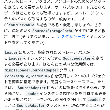
バブルのロード、アクセス、アンロードのためのメソッド
を定義する必要があります。サーバブルのロード元となる
データはどこからでも取得できますが、ストレージ シス
テムのパスから取得するのが一般的です。これ
が
YourServable
の場合であると仮定しましょう。さら
に、満足のいく
Source<StoragePath>
がすでにあると仮
定します (そうでない場合は、
カスタム ソース
ドキュメン
トを参照してください)。
Loader
に加えて、指定されたストレージ パスか
ら
Loader
をインスタンス化する
SourceAdapter
を定義
する必要があります。ほとんどの単純な使用例では、
SimpleLoaderSourceAdapter
クラス (
core/simple_loader.h
内) を使用して 2 つのオブジェク
トを簡潔に指定できます。高度なユースケースでは、たと
えば、
SourceAdapter
何らかの状態を保持する必要があ
る場合や、
Loader
インスタンス間で状態を共有する必要
がある場合など、下位レベルの API を使用して
Loader
ク
ラスと
SourceAdapter
クラスを個別に指定することを選