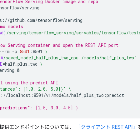
ensorFlow Serving Docker image and repo
nsorflow/serving
s://github.com/tensorflow/serving
emo models
wd
)
/serving/tensorflow_serving/servables/tensorflow/test
ow Serving container and open the REST API port
--rm
-p
8501
:8501
\
TA
/saved_model_half_plus_two_cpu:/models/half_plus_two"
E
=
half_plus_two
\
erving
&
l using the predict API
tances": [1.0, 2.0, 5.0]}'
\
p://localhost:8501/v1/models/half_plus_two:predict
predictions": [2.5, 3.0, 4.5] }
提供エンドポイントについては、
「クライアント REST API」