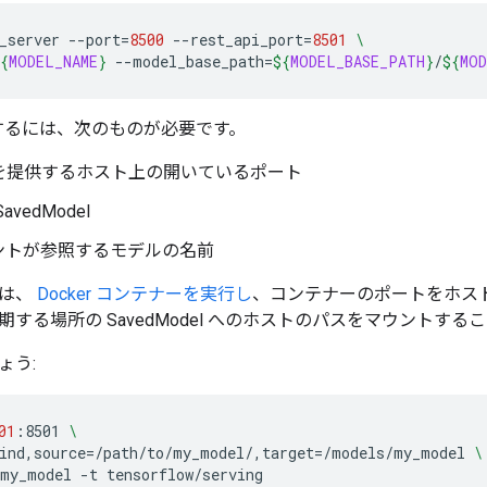
_server
--port
=
8500
--rest_api_port
=
8501
\
{
MODEL_NAME
}
--model_base_path
=
${
MODEL_BASE_PATH
}
/
${
MOD
使用するには、次のものが必要です。
を提供するホスト上の開いているポート
vedModel
ントが参照するモデルの名前
とは、
Docker コンテナーを実行し
、コンテナーのポートをホス
する場所の SavedModel へのホストのパスをマウントする
ょう:
01
:8501
\
ind,source
=
/path/to/my_model/,target
=
/models/my_model
\
my_model
-t