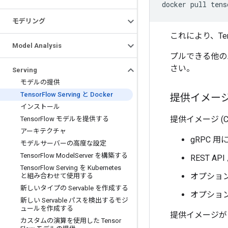
docker
pull
モデリング
これにより、Ten
Model Analysis
プルできる他のバ
さい。
Serving
モデルの提供
Tensor
Flow Serving と Docker
提供イメー
インストール
提供イメージ (
Tensor
Flow モデルを提供する
アーキテクチャ
gRPC 用
モデルサーバーの高度な設定
Tensor
Flow Model
Server を構築する
REST A
Tensor
Flow Serving を Kubernetes
オプショ
と組み合わせて使用する
新しいタイプの Servable を作成する
オプショ
新しい Servable パスを検出するモジ
ュールを作成する
提供イメージが 
カスタムの演算を使用した Tensor