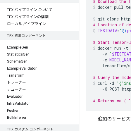
# Download the T
docker
pull
te
TFX パイプラインについて
TFX パイプラインの構築
git
clone
http
ローカル パイプライン
# Location of d
TESTDATA
=
"
$(
p
TFX 標準コンポーネント
# Start TensorFl
Example
Gen
docker
run
-t
-v
"
$TESTDA
Statistics
Gen
-e
MODEL_NAM
Schema
Gen
tensorflow/s
Example
Validator
Transform
# Query the mode
トレーナー
curl
-d
'{"ins
-X
POST
htt
チューナー
Evaluator
# Returns => { "
Infra
Validator
Pusher
Bulk
Inferrer
追加のサービス
TFX カスタム コンポーネント