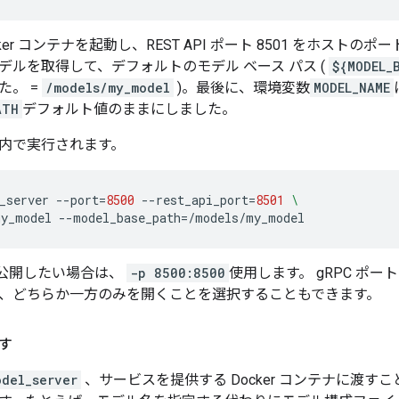
er コンテナを起動し、REST API ポート 8501 をホストのポー
デルを取得して、デフォルトのモデル ベース パス (
${MODEL_
た。 =
/models/my_model
)。最後に、環境変数
MODEL_NAME
ATH
デフォルト値のままにしました。
内で実行されます。
_server
--port
=
8500
--rest_api_port
=
8501
\
my_model
--model_base_path
=
を公開したい場合は、
-p 8500:8500
使用します。 gRPC ポート
、どちらか一方のみを開くことを選択することもできます。
す
odel_server
、サービスを提供する Docker コンテナに渡