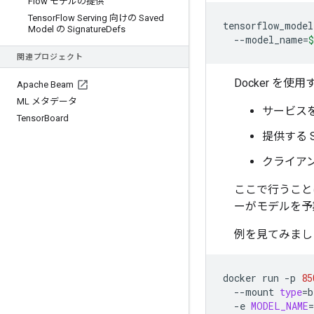
Flow モデルの提供
Tensor
Flow Serving 向けの Saved
tensorflow_model
Model の Signature
Defs
--model_name
=
$
関連プロジェクト
Docker を
Apache Beam
ML メタデータ
サービス
Tensor
Board
提供する Sa
クライア
ここで行うこ
ーがモデルを予期
例を見てみまし
docker
run
-p
85
--mount
type
=
b
-e
MODEL_NAME
=