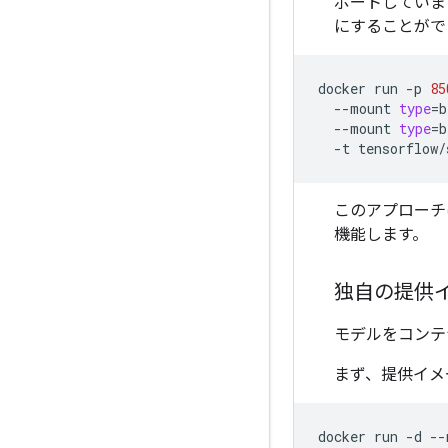
ポートしていま
にすることがで
docker
run
-p
85
--mount
type
=
b
--mount
type
=
b
-t
tensorflow/
このアプロー
機能します。
独自の提供
モデルをコンテ
まず、提供イメ
docker
run
-d
--