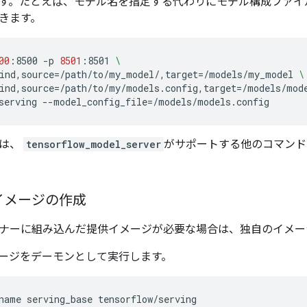
す。たとえば、モデル名を指定する代わりにモデル構成ファイ
きます。
00
:8500
-p
8501
:8501
\
ind,source
=
/path/to/my_model/,target
=
/models/my_model
\
ind,source
=
/path/to/my/models.config,target
=
/models/mod
serving
--model_config_file
=
チは、
tensorflow_model_server
がサポートする他のコマンド
イメージの作成
ナーに組み込んだ提供イメージが必要な場合は、独自のイメー
ージをデーモンとして実行します。
name
serving_base