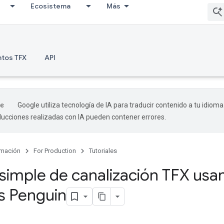
Ecosistema
Más
tos TFX
API
Google utiliza tecnología de IA para traducir contenido a tu idioma
aducciones realizadas con IA pueden contener errores.
mación
For Production
Tutoriales
l simple de canalización TFX usa
s Penguin