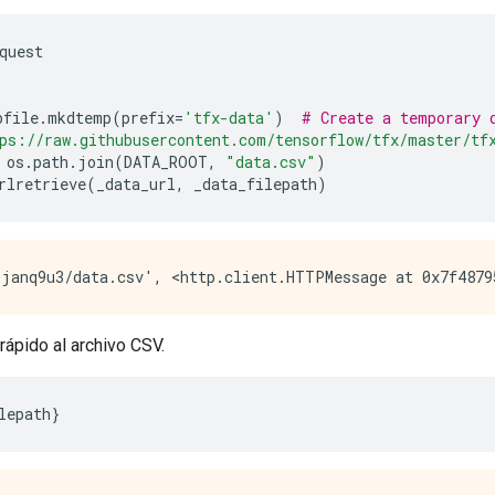
quest
pfile
.
mkdtemp
(
prefix
=
'tfx-data'
)
# Create a temporary 
ps://raw.githubusercontent.com/tensorflow/tfx/master/tf
 os
.
path
.
join
(
DATA_ROOT
,
"data.csv"
)
rlretrieve
(
_data_url
,
 _data_filepath
)
rápido al archivo CSV.
lepath
}