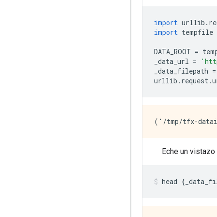
import
 urllib
.
re
import
 tempfile
DATA_ROOT 
=
 tem
_data_url 
=
'htt
_data_filepath 
=
urllib
.
request
.
u
Eche un vistazo 
head 
{
_data_fi