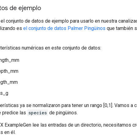
tos de ejemplo
l conjunto de datos de ejemplo para usarlo en nuestra canalizac
lizando es
el conjunto de datos Palmer Pingüinos
que también se
terísticas numéricas en este conjunto de datos:
ength_mm
epth_mm
ength_mm
s_g
erísticas ya se normalizaron para tener un rango [0,1]. Vamos a 
e predice las
species
de pingüinos.
 ExampleGen lee las entradas de un directorio, necesitamos crea
s en él.