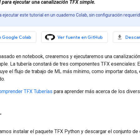
l para ejecutar una canalización TFX simple.
ejecutar este tutorial en un cuaderno Colab, sin configuración requeri
n Google Colab
Ver fuente en GitHub
Descar
l basado en notebook, crearemos y ejecutaremos una canalizació
mple. La tubería constará de tres componentes TFX esenciales: 
luye el flujo de trabajo de ML más mínimo, como importar datos, 
do.
omprender TFX Tuberías
para aprender más acerca de los diver
r
amos instalar el paquete TFX Python y descargar el conjunto d