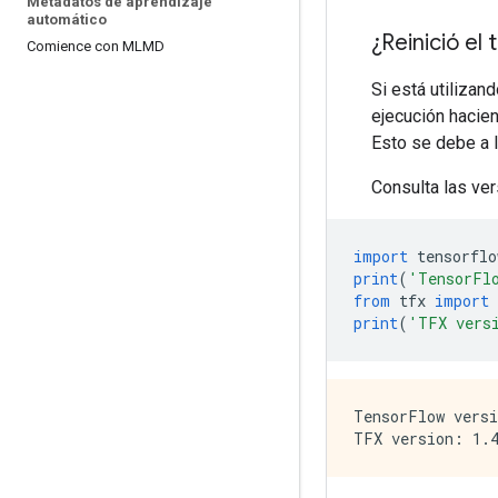
Metadatos de aprendizaje
automático
¿Reinició el
Comience con MLMD
Si está utilizan
ejecución hacie
Esto se debe a 
Consulta las ve
import
 tensorflo
print
(
'TensorFl
from
 tfx 
import
 
print
(
'TFX vers
TensorFlow versi