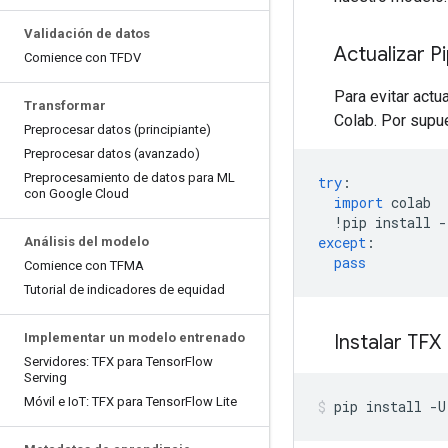
Validación de datos
Actualizar P
Comience con TFDV
Para evitar actu
Transformar
Colab. Por supu
Preprocesar datos (principiante)
Preprocesar datos (avanzado)
Preprocesamiento de datos para ML
try
:
con Google Cloud
import
 colab
!
pip install 
-
except
:
Análisis del modelo
pass
Comience con TFMA
Tutorial de indicadores de equidad
Instalar TFX
Implementar un modelo entrenado
Servidores: TFX para Tensor
Flow
Serving
Móvil e Io
T: TFX para Tensor
Flow Lite
pip install 
-
U