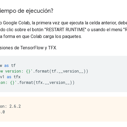
 tiempo de ejecución?
do Google Colab, la primera vez que ejecuta la celda anterior, debe
ndo clic sobre el botón "RESTART RUNTIME" o usando el menú "Run
la forma en que Colab carga los paquetes.
rsiones de TensorFlow y TFX.
w 
as
 tf
ow version: {}'
.
format
(
tf
.
__version__
))
v1 
as
 tfx
ion: {}'
.
format
(
tfx
.
__version__
))
on: 2.6.2
