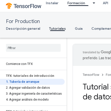
Instalar
Formación
API
For Production
Descripción general
Tutoriales
Guía
Complemen
preferido. Las tr
Comience con TFX
TensorFlow
For
TFX: tutoriales de introducción
1
.
Tubería de arranque
Tutoria
2
.
Agregar validación de datos
3
.
Agregar ingeniería de características
de dato
4
.
Agregar análisis de modelo