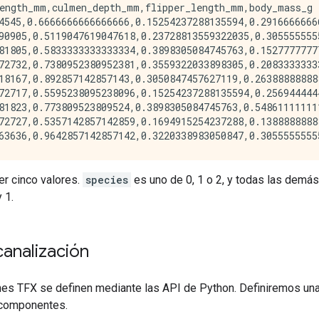
ength_mm,culmen_depth_mm,flipper_length_mm,body_mass_g

4545,0.6666666666666666,0.15254237288135594,0.29166666666
90905,0.5119047619047618,0.23728813559322035,0.3055555555
81805,0.5833333333333334,0.3898305084745763,0.15277777777
72732,0.7380952380952381,0.3559322033898305,0.20833333333
18167,0.892857142857143,0.3050847457627119,0.263888888888
72717,0.5595238095238096,0.15254237288135594,0.2569444444
81823,0.773809523809524,0.3898305084745763,0.548611111111
72727,0.5357142857142859,0.1694915254237288,0.13888888888
er cinco valores.
species
es uno de 0, 1 o 2, y todas las demás
 1.
analización
nes TFX se definen mediante las API de Python. Definiremos una
 componentes.