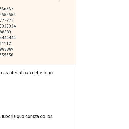
66667

555556

77778

333334

8889

444444

1112

88889

 características debe tener
 tubería que consta de los