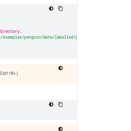
directory.
x/examples/penguin/data/labelled/penguins_processed.csv'