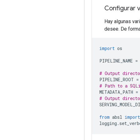
Configurar v
Hay algunas vari
desee. De forma 
import
 os
PIPELINE_NAME 
=
# Output directo
PIPELINE_ROOT 
=
# Path to a SQLi
METADATA_PATH 
=
# Output directo
SERVING_MODEL_D
from
 absl 
import
logging
.
set_verb