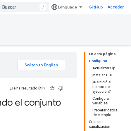
/
GitHub
Acceder
En esta página
Configurar
Actualizar Pip
Instalar TFX
¿Reinició el
tiempo de
¿Te ha resultado útil?
ejecución?
Configurar
ndo el conjunto
variables
Preparar datos
de ejemplo
Crea una
canalización