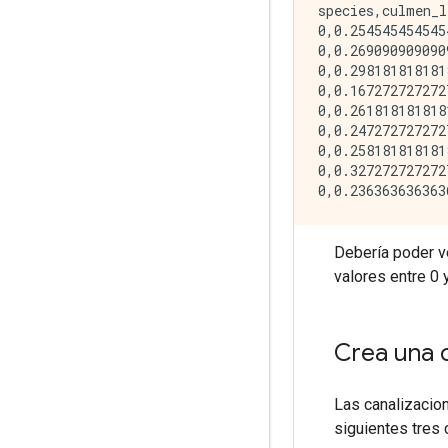
species,culmen_l
0,0.254545454545
0,0.269090909090
0,0.298181818181
0,0.167272727272
0,0.261818181818
0,0.247272727272
0,0.258181818181
0,0.327272727272
Debería poder v
valores entre 0 y
Crea una c
Las canalizacio
siguientes tres