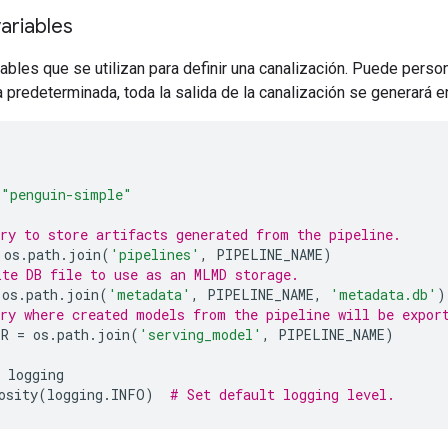
ariables
ables que se utilizan para definir una canalización. Puede perso
predeterminada, toda la salida de la canalización se generará en 
"penguin-simple"
ry to store artifacts generated from the pipeline.
 os
.
path
.
join
(
'pipelines'
,
 PIPELINE_NAME
)
te DB file to use as an MLMD storage.
 os
.
path
.
join
(
'metadata'
,
 PIPELINE_NAME
,
'metadata.db'
)
ry where created models from the pipeline will be expor
IR 
=
 os
.
path
.
join
(
'serving_model'
,
 PIPELINE_NAME
)
 logging
osity
(
logging
.
INFO
)
# Set default logging level.