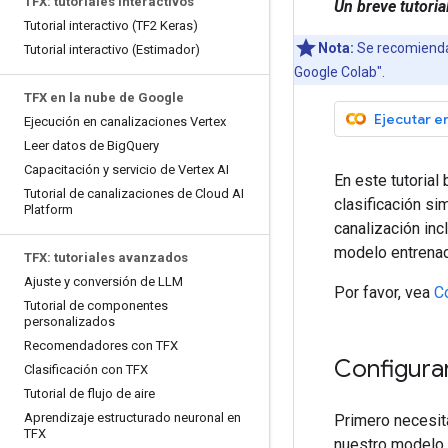
TFX: tutoriales interactivos
Un breve tutoria
Tutorial interactivo (TF2 Keras)
Nota:
Se recomienda 
Tutorial interactivo (Estimador)
Google Colab".
TFX en la nube de Google
Ejecutar e
Ejecución en canalizaciones Vertex
Leer datos de Big
Query
Capacitación y servicio de Vertex AI
En este tutoria
Tutorial de canalizaciones de Cloud AI
clasificación si
Platform
canalización inc
modelo entrena
TFX: tutoriales avanzados
Ajuste y conversión de LLM
Por favor, vea
C
Tutorial de componentes
personalizados
Recomendadores con TFX
Configura
Clasificación con TFX
Tutorial de flujo de aire
Aprendizaje estructurado neuronal en
Primero necesit
TFX
nuestro modelo.