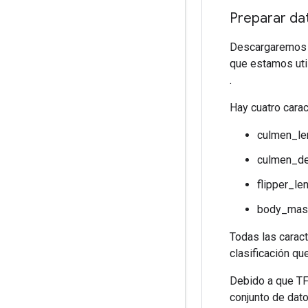
Preparar da
Descargaremos e
que estamos uti
.
Hay cuatro carac
culmen_l
culmen_d
flipper_l
body_mas
Todas las caract
clasificación qu
Debido a que TFX
conjunto de dato