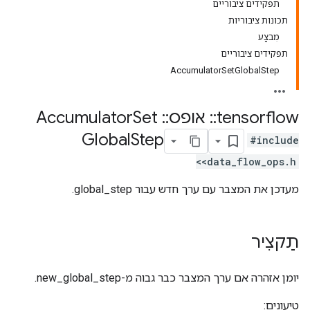
תפקידים ציבוריים
תכונות ציבוריות
מִבצָע
תפקידים ציבוריים
AccumulatorSetGlobalStep
tensorflow
::
אופס
::
Accumulator
Set
Global
Step
#include
<data_flow_ops.h>
מעדכן את המצבר עם ערך חדש עבור global_step.
תַקצִיר
יומן אזהרה אם ערך המצבר כבר גבוה מ-new_global_step.
טיעונים: