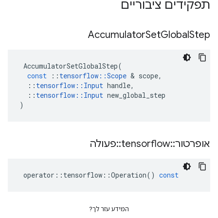
תפקידים ציבוריים
Accumulator
Set
Global
Step
AccumulatorSetGlobalStep
(
const
::
tensorflow
::
Scope
&
scope
,
::
tensorflow
::
Input
handle
,
::
tensorflow
::
Input
new_global_step
)
אופרטור
::
tensorflow
::
פעולה
operator
::
tensorflow
::
Operation
()
const
המידע עזר לך?