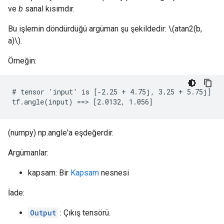
ve
b
sanal kısımdır.
Bu işlemin döndürdüğü argüman şu şekildedir: \(atan2(b,
a)\).
Örneğin:
# tensor 'input' is [-2.25 + 4.75j, 3.25 + 5.75j]

tf.angle(input) ==> [2.0132, 1.056]
(numpy) np.angle'a eşdeğerdir.
Argümanlar:
kapsam: Bir
Kapsam
nesnesi
İade:
Output
: Çıkış tensörü.