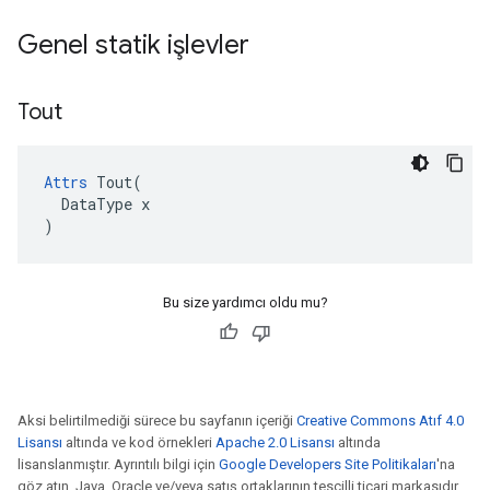
Genel statik işlevler
Tout
Attrs
 Tout(

  DataType x

)
Bu size yardımcı oldu mu?
Aksi belirtilmediği sürece bu sayfanın içeriği
Creative Commons Atıf 4.0
Lisansı
altında ve kod örnekleri
Apache 2.0 Lisansı
altında
lisanslanmıştır. Ayrıntılı bilgi için
Google Developers Site Politikaları
'na
göz atın. Java, Oracle ve/veya satış ortaklarının tescilli ticari markasıdır.