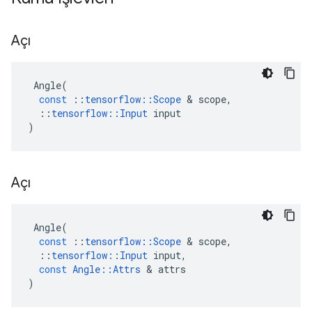
Açı
Angle
(
const
::
tensorflow
::
Scope
&
scope
,
::
tensorflow
::
Input
input
)
Açı
Angle
(
const
::
tensorflow
::
Scope
&
scope
,
::
tensorflow
::
Input
input
,
const
Angle
::
Attrs
&
attrs
)