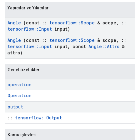
Yapıcılar ve Yıkıcılar
Angle
(const
::
tensorflow
::
Scope
& scope
,
::
tensorflow
::
Input
input)
Angle
(const
::
tensorflow
::
Scope
& scope
,
::
tensorflow
::
Input
input
,
const
Angle
::
Attrs
&
attrs)
Genel özellikler
operation
Operation
output
::
tensorflow::Output
Kamu işlevleri