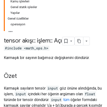
Kamu işlevleri
Genel statik işlevler
Yapılar
Genel özellikler
operasyon
tensor akışı
::
işlem
::
Açı
#include <math_ops.h>
Karmaşık bir sayının bağımsız değişkenini döndürür.
Özet
Karmaşık sayıların tensör
input
göz önüne alındığında, bu
işlem,
input
içindeki her öğenin argümanı olan
float
türünde bir tensör döndürür.
input
tüm
öğeler formdaki
karmaşık sayılar olmalıdır \(a + bj\)burada
a
gerçek kısımdır