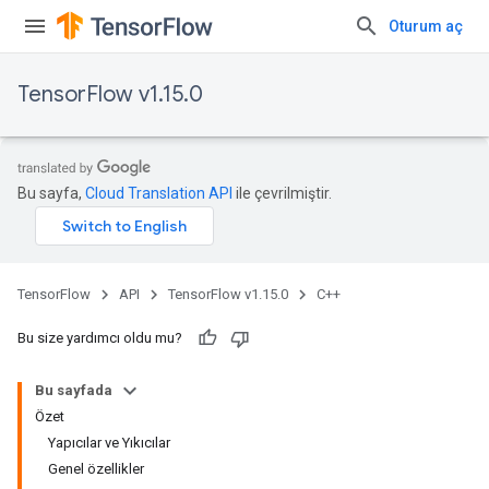
Oturum aç
TensorFlow v1.15.0
Bu sayfa,
Cloud Translation API
ile çevrilmiştir.
TensorFlow
API
TensorFlow v1.15.0
C++
Bu size yardımcı oldu mu?
Bu sayfada
Özet
Yapıcılar ve Yıkıcılar
Genel özellikler