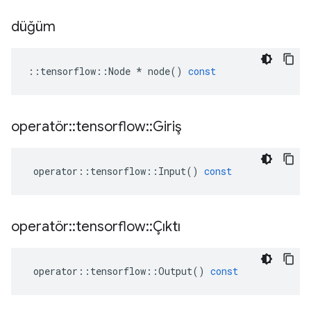
düğüm
::
tensorflow
::
Node
*
node
()
const
operatör
::
tensorflow
::
Giriş
operator
::
tensorflow
::
Input
()
const
operatör
::
tensorflow
::
Çıktı
operator
::
tensorflow
::
Output
()
const