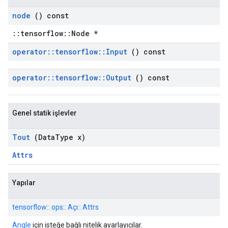
node
() const
::tensorflow::Node *
operator
::
tensorflow
::
Input
() const
operator
::
tensorflow
::
Output
() const
Genel statik işlevler
Tout
(Data
Type x)
Attrs
Yapılar
tensorflow:: ops:: Açı:: Attrs
Angle
için isteğe bağlı nitelik ayarlayıcılar.