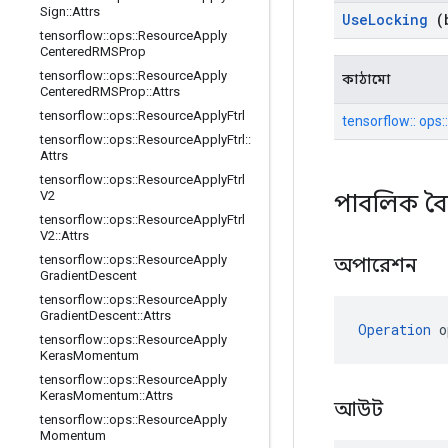
Sign
::
Attrs
Use
Locking
(b
tensorflow
::
ops
::
Resource
Apply
Centered
RMSProp
tensorflow
::
ops
::
Resource
Apply
কাঠামো
Centered
RMSProp
::
Attrs
tensorflow
::
ops
::
Resource
Apply
Ftrl
tensorflow:: ops
tensorflow
::
ops
::
Resource
Apply
Ftrl
::
Attrs
tensorflow
::
ops
::
Resource
Apply
Ftrl
V2
পাবলিক বৈশ
tensorflow
::
ops
::
Resource
Apply
Ftrl
V2
::
Attrs
tensorflow
::
ops
::
Resource
Apply
অপারেশন
Gradient
Descent
tensorflow
::
ops
::
Resource
Apply
Gradient
Descent
::
Attrs
Operation
 o
tensorflow
::
ops
::
Resource
Apply
Keras
Momentum
tensorflow
::
ops
::
Resource
Apply
Keras
Momentum
::
Attrs
আউট
tensorflow
::
ops
::
Resource
Apply
Momentum