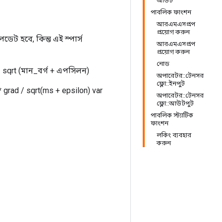
আউট
পাবলিক ফাংশন
আরএমএসপ্রপ
প্রয়োগ করুন
ট হবে, কিন্তু এই স্পার্স
আরএমএসপ্রপ
প্রয়োগ করুন
নোড
ন্ট / sqrt (মান_বর্গ + এপসিলন)
অপারেটর::টেনসর
ফ্লো::ইনপুট
 grad / sqrt(ms + epsilon) var
অপারেটর::টেনসর
ফ্লো::আউটপুট
পাবলিক স্ট্যাটিক
ফাংশন
লকিং ব্যবহার
করুন