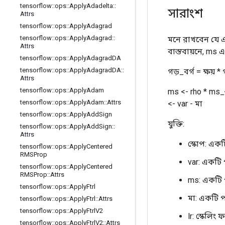
tensorflow
::
ops
::
Apply
Adadelta
::
সারাংশ
Attrs
tensorflow
::
ops
::
Apply
Adagrad
tensorflow
::
ops
::
Apply
Adagrad
::
মনে রাখবেন যে এই
Attrs
বাস্তবায়নে, ms 
tensorflow
::
ops
::
Apply
Adagrad
DA
tensorflow
::
ops
::
Apply
Adagrad
DA
::
গড়_বর্গ = ক্ষয় *
Attrs
tensorflow
::
ops
::
Apply
Adam
ms <- rho * ms_{
tensorflow
::
ops
::
Apply
Adam
::
Attrs
<- var - মা
tensorflow
::
ops
::
Apply
Add
Sign
যুক্তি:
tensorflow
::
ops
::
Apply
Add
Sign
::
Attrs
স্কোপ: এক
tensorflow
::
ops
::
Apply
Centered
RMSProp
var: একটি 
tensorflow
::
ops
::
Apply
Centered
RMSProp
::
Attrs
ms: একটি 
tensorflow
::
ops
::
Apply
Ftrl
মা: একটি প
tensorflow
::
ops
::
Apply
Ftrl
::
Attrs
tensorflow
::
ops
::
Apply
Ftrl
V2
lr: স্কেলিং
tensorflow
::
ops
::
Apply
Ftrl
V2
::
Attrs