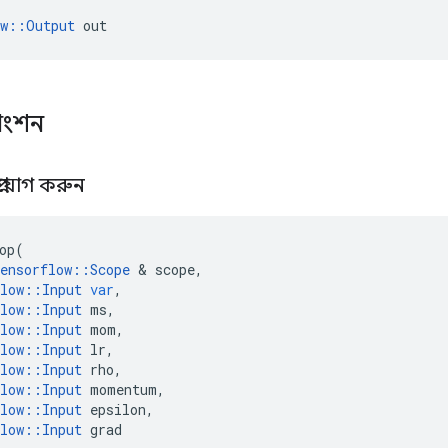
ow::Output
 out
াংশন
্রয়োগ করুন
op
(
ensorflow
::
Scope
&
scope
,
low
::
Input
var
,
low
::
Input
ms
,
low
::
Input
mom
,
low
::
Input
lr
,
low
::
Input
rho
,
low
::
Input
momentum
,
low
::
Input
epsilon
,
low
::
Input
grad