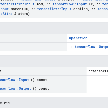
tensorflow
::
Input
mom
,
::
tensorflow
::
Input
lr
,
::
te
Input
momentum
,
::
tensorflow
::
Input
epsilon
,
::
tenso
::
Attrs
& attrs)
Operation
::
tensorflow::Outp
t
::tensorf
nsorflow
::
Input
() const
nsorflow
::
Output
() const
ক ফাংশন