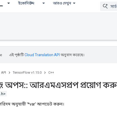
ইকোসিস্টেম
আরও দেখুন
এই পৃষ্ঠাটি
Cloud Translation API
অনুবাদ করেছে।
, API
TensorFlow v1.15.0
C++
::
অপস
::
আরএমএসপ্রপ প্রয়োগ কর
.h>
রিদম অনুযায়ী '*var' আপডেট করুন।