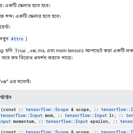
হার। একটি স্কেলার হতে হবে।
িজ শব্দ। একটি স্কেলার হতে হবে।
য়েন্ট।
(দেখুন
Attrs
):
ng: যদি
True
, var, ms, এবং mom tensors আপডেট করা একটি লক দ্
, তবে কম বিরোধ প্রদর্শন করতে পারে।
 "var" এর মতোই।
ট্রাক্টর
(const
::
tensorflow
::
Scope
& scope
,
::
tensorflow
::
tensorflow
::
Input
mom
,
::
tensorflow
::
Input
lr
,
::
te
Input
momentum
,
::
tensorflow
::
Input
epsilon
,
::
tenso
(const
::
tensorflow
::
Scope
& scope
,
::
tensorflow
::