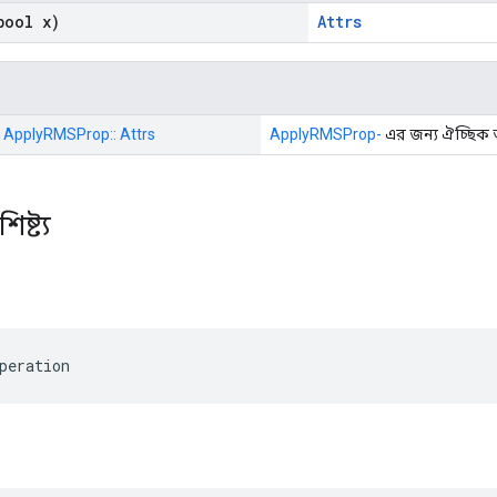
ool x)
Attrs
:: ApplyRMSProp:: Attrs
ApplyRMSProp-
এর জন্য ঐচ্ছিক অ
িষ্ট্য
peration