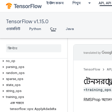
array_ops
ইনস্টল করুন
শিখুন
API, API
candidate_sampling_ops
control_flow_ops
core
TensorFlow v1.15.0
data_flow_ops
ওভারভিউ
Python
C++
Java
image_ops
io
_
ops
logging
_
ops
math
_
ops
nn
_
ops
no
_
op
parsing
_
ops
TensorFlow
API
random
_
ops
টেনসরফ্লো
sparse
_
ops
state
_
ops
<training_ops
string
_
ops
training
_
ops
RMSProp অ্যালগ
এক নজরে
tensorflow
::
ops
::
Apply
Adadelta