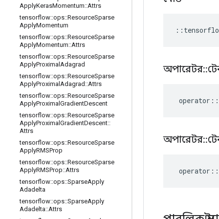
Apply
Keras
Momentum
::
Attrs
tensorflow
::
ops
::
Resource
Sparse
Apply
Momentum
::
tensorflo
tensorflow
::
ops
::
Resource
Sparse
Apply
Momentum
::
Attrs
tensorflow
::
ops
::
Resource
Sparse
Apply
Proximal
Adagrad
অপারেটর
::
টে
tensorflow
::
ops
::
Resource
Sparse
Apply
Proximal
Adagrad
::
Attrs
tensorflow
::
ops
::
Resource
Sparse
operator
::
Apply
Proximal
Gradient
Descent
tensorflow
::
ops
::
Resource
Sparse
Apply
Proximal
Gradient
Descent
::
Attrs
অপারেটর
::
টে
tensorflow
::
ops
::
Resource
Sparse
Apply
RMSProp
tensorflow
::
ops
::
Resource
Sparse
operator
::
Apply
RMSProp
::
Attrs
tensorflow
::
ops
::
Sparse
Apply
Adadelta
tensorflow
::
ops
::
Sparse
Apply
Adadelta
::
Attrs
পাবলিক স্ট