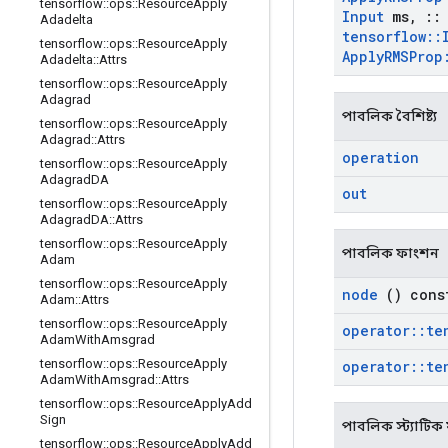
tensorflow
::
ops
::
Resource
Apply
Input
ms
,
::
Adadelta
tensorflow
::
tensorflow
::
ops
::
Resource
Apply
Apply
RMSProp
Adadelta
::
Attrs
tensorflow
::
ops
::
Resource
Apply
Adagrad
পাবলিক বৈশিষ্ট্য
tensorflow
::
ops
::
Resource
Apply
Adagrad
::
Attrs
operation
tensorflow
::
ops
::
Resource
Apply
Adagrad
DA
out
tensorflow
::
ops
::
Resource
Apply
Adagrad
DA
::
Attrs
tensorflow
::
ops
::
Resource
Apply
পাবলিক ফাংশন
Adam
tensorflow
::
ops
::
Resource
Apply
node
() cons
Adam
::
Attrs
tensorflow
::
ops
::
Resource
Apply
operator
::
te
Adam
With
Amsgrad
tensorflow
::
ops
::
Resource
Apply
operator
::
te
Adam
With
Amsgrad
::
Attrs
tensorflow
::
ops
::
Resource
Apply
Add
Sign
পাবলিক স্ট্যাটি
tensorflow
::
ops
::
Resource
Apply
Add