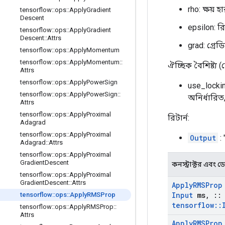
rho: ক্ষয় 
tensorflow
::
ops
::
Apply
Gradient
Descent
epsilon: র
tensorflow
::
ops
::
Apply
Gradient
Descent
::
Attrs
grad: গ্রেডি
tensorflow
::
ops
::
Apply
Momentum
tensorflow
::
ops
::
Apply
Momentum
::
ঐচ্ছিক বৈশিষ্ট্য 
Attrs
tensorflow
::
ops
::
Apply
Power
Sign
use_locki
tensorflow
::
ops
::
Apply
Power
Sign
::
অনির্ধারিত
Attrs
tensorflow
::
ops
::
Apply
Proximal
রিটার্ন:
Adagrad
tensorflow
::
ops
::
Apply
Proximal
Output
:
Adagrad
::
Attrs
tensorflow
::
ops
::
Apply
Proximal
Gradient
Descent
কনস্ট্রাক্টর এবং ডেস্
tensorflow
::
ops
::
Apply
Proximal
Gradient
Descent
::
Attrs
Apply
RMSProp
Input
ms
,
::
tensorflow
::
ops
::
Apply
RMSProp
tensorflow
::
tensorflow
::
ops
::
Apply
RMSProp
::
Attrs
Apply
RMSProp