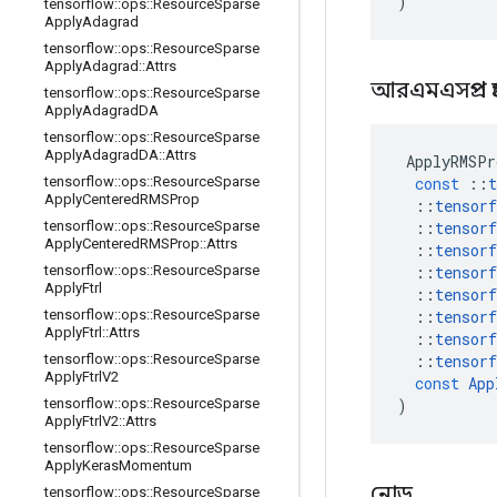
)
tensorflow
::
ops
::
Resource
Sparse
Apply
Adagrad
tensorflow
::
ops
::
Resource
Sparse
Apply
Adagrad
::
Attrs
আরএমএসপ্রপ প
tensorflow
::
ops
::
Resource
Sparse
Apply
Adagrad
DA
tensorflow
::
ops
::
Resource
Sparse
Apply
Adagrad
DA
::
Attrs
ApplyRMSPr
const
::
t
tensorflow
::
ops
::
Resource
Sparse
Apply
Centered
RMSProp
::
tensorf
::
tensorf
tensorflow
::
ops
::
Resource
Sparse
Apply
Centered
RMSProp
::
Attrs
::
tensorf
::
tensorf
tensorflow
::
ops
::
Resource
Sparse
Apply
Ftrl
::
tensorf
::
tensorf
tensorflow
::
ops
::
Resource
Sparse
Apply
Ftrl
::
Attrs
::
tensorf
::
tensorf
tensorflow
::
ops
::
Resource
Sparse
Apply
Ftrl
V2
const
App
)
tensorflow
::
ops
::
Resource
Sparse
Apply
Ftrl
V2
::
Attrs
tensorflow
::
ops
::
Resource
Sparse
Apply
Keras
Momentum
নোড
tensorflow
::
ops
::
Resource
Sparse