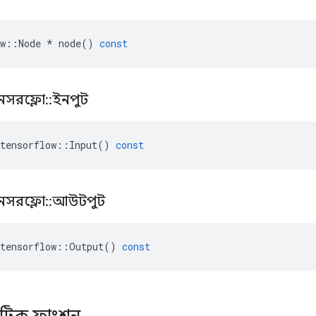
w
::
Node
*
node
()
const
নসরফ্লো
::
ইনপুট
tensorflow
::
Input
()
const
নসরফ্লো
::
আউটপুট
tensorflow
::
Output
()
const
্যাটিক ফাংশন