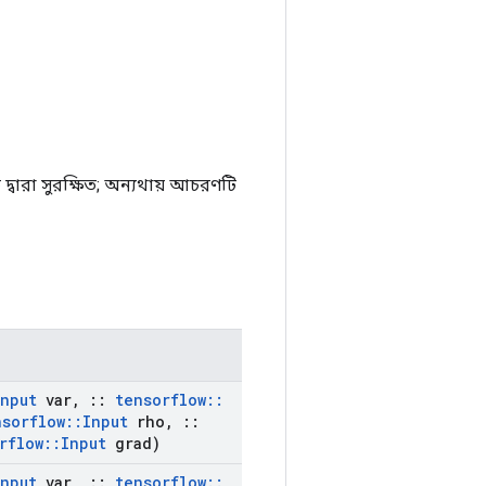
বারা সুরক্ষিত; অন্যথায় আচরণটি
Input
var
,
::
tensorflow
::
nsorflow
::
Input
rho
,
::
rflow
::
Input
grad)
Input
var
,
::
tensorflow
::