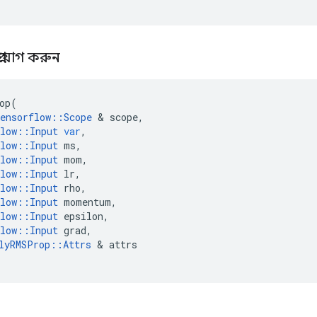
্রয়োগ করুন
op
(
ensorflow
::
Scope
&
scope
,
low
::
Input
var
,
low
::
Input
ms
,
low
::
Input
mom
,
low
::
Input
lr
,
low
::
Input
rho
,
low
::
Input
momentum
,
low
::
Input
epsilon
,
low
::
Input
grad
,
lyRMSProp
::
Attrs
&
attrs