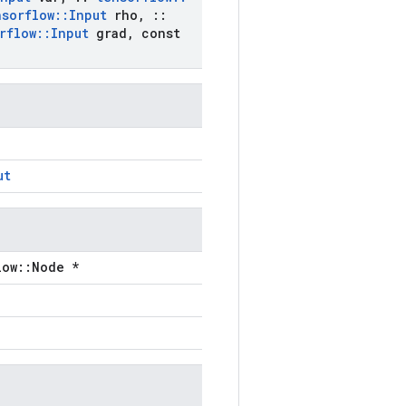
nsorflow
::
Input
rho
,
::
rflow
::
Input
grad
,
const
ut
low::Node *