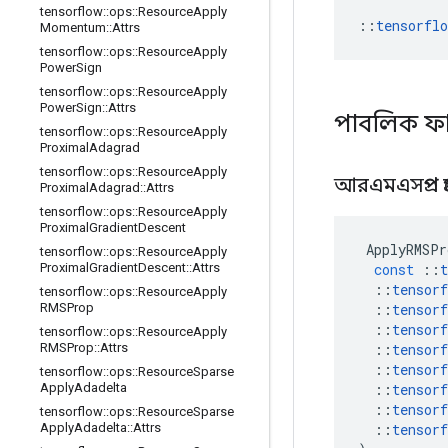
tensorflow
::
ops
::
Resource
Apply
::
tensorfl
Momentum
::
Attrs
tensorflow
::
ops
::
Resource
Apply
Power
Sign
tensorflow
::
ops
::
Resource
Apply
Power
Sign
::
Attrs
পাবলিক ফ
tensorflow
::
ops
::
Resource
Apply
Proximal
Adagrad
tensorflow
::
ops
::
Resource
Apply
আরএমএসপ্রপ প
Proximal
Adagrad
::
Attrs
tensorflow
::
ops
::
Resource
Apply
Proximal
Gradient
Descent
ApplyRMSPr
tensorflow
::
ops
::
Resource
Apply
const
::
t
Proximal
Gradient
Descent
::
Attrs
::
tensorf
tensorflow
::
ops
::
Resource
Apply
::
tensorf
RMSProp
::
tensorf
tensorflow
::
ops
::
Resource
Apply
::
tensorf
RMSProp
::
Attrs
::
tensorf
tensorflow
::
ops
::
Resource
Sparse
::
tensorf
Apply
Adadelta
::
tensorf
tensorflow
::
ops
::
Resource
Sparse
::
tensorf
Apply
Adadelta
::
Attrs