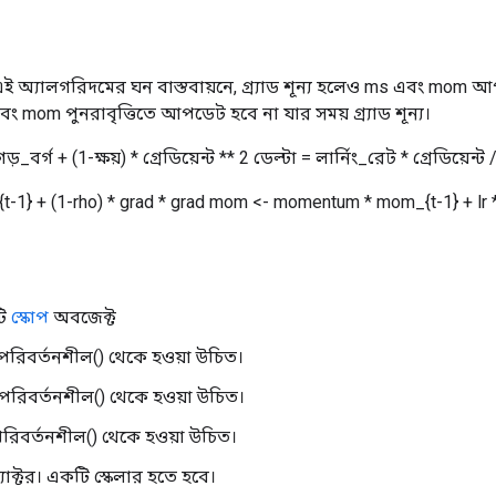
 অ্যালগরিদমের ঘন বাস্তবায়নে, গ্র্যাড শূন্য হলেও ms এবং mom আপডে
এবং mom পুনরাবৃত্তিতে আপডেট হবে না যার সময় গ্র্যাড শূন্য।
 গড়_বর্গ + (1-ক্ষয়) * গ্রেডিয়েন্ট ** 2 ডেল্টা = লার্নিং_রেট * গ্রেডিয়ে
t-1} + (1-rho) * grad * grad mom <- momentum * mom_{t-1} + lr *
টি
স্কোপ
অবজেক্ট
পরিবর্তনশীল() থেকে হওয়া উচিত।
পরিবর্তনশীল() থেকে হওয়া উচিত।
রিবর্তনশীল() থেকে হওয়া উচিত।
 ফ্যাক্টর। একটি স্কেলার হতে হবে।