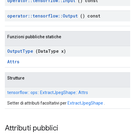
operator
::
tensorflow
::
Input
() const
operator
::
tensorflow
::
Output
() const
Funzioni pubbliche statiche
Output
Type
(Data
Type x)
Attrs
Strutture
tensorflow:: ops:: ExtractJpegShape:: Attrs
Setter di attributi facoltativi per
ExtractJpegShape
.
Attributi pubblici