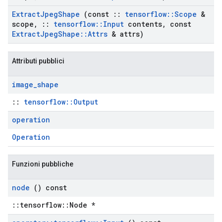
Extract
Jpeg
Shape
(const
::
tensorflow
::
Scope
&
scope
,
::
tensorflow
::
Input
contents
,
const
Extract
Jpeg
Shape
::
Attrs
& attrs)
Attributi pubblici
image
_
shape
::
tensorflow::Output
operation
Operation
Funzioni pubbliche
node
() const
::tensorflow::Node *