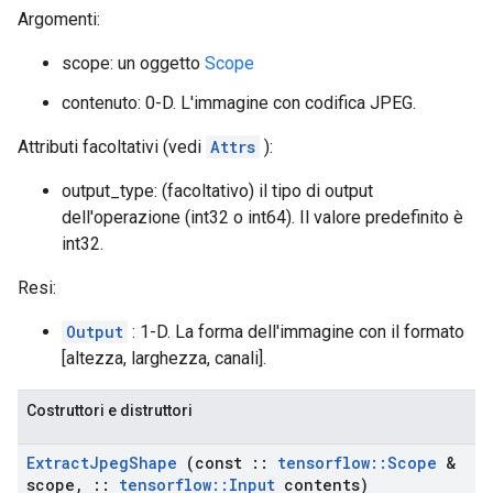
Argomenti:
scope: un oggetto
Scope
contenuto: 0-D. L'immagine con codifica JPEG.
Attributi facoltativi (vedi
Attrs
):
output_type: (facoltativo) il tipo di output
dell'operazione (int32 o int64). Il valore predefinito è
int32.
Resi:
Output
: 1-D. La forma dell'immagine con il formato
[altezza, larghezza, canali].
Costruttori e distruttori
Extract
Jpeg
Shape
(const
::
tensorflow
::
Scope
&
scope
,
::
tensorflow
::
Input
contents)