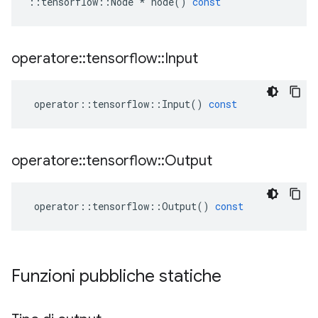
::
tensorflow
::
Node
*
node
()
const
operatore
::
tensorflow
::
Input
operator
::
tensorflow
::
Input
()
const
operatore
::
tensorflow
::
Output
operator
::
tensorflow
::
Output
()
const
Funzioni pubbliche statiche