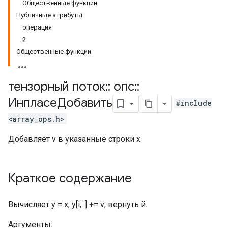
Общественные функции
Публичные атрибуты
операция
й
Общественные функции
тензорный поток
::
опс
::
ИнпласеДобавить
#include
<array_ops.h>
Добавляет v в указанные строки x.
Краткое содержание
Вычисляет y = x; y[i, :] += v; вернуть й.
Аргументы: