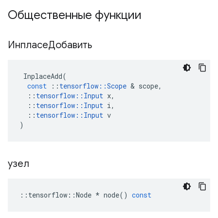
Общественные функции
ИнпласеДобавить
InplaceAdd
(
const
::
tensorflow
::
Scope
&
scope
,
::
tensorflow
::
Input
x
,
::
tensorflow
::
Input
i
,
::
tensorflow
::
Input
v
)
узел
::
tensorflow
::
Node
*
node
()
const