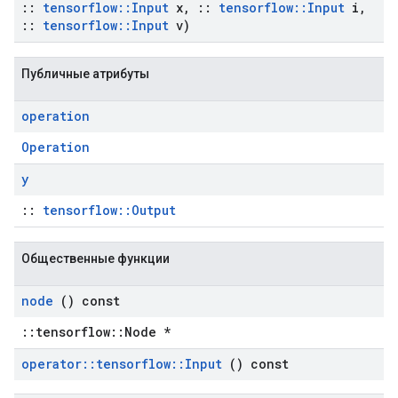
::
tensorflow
::
Input
x
,
::
tensorflow
::
Input
i
,
::
tensorflow
::
Input
v)
Публичные атрибуты
operation
Operation
y
::
tensorflow::Output
Общественные функции
node
() const
::tensorflow::Node *
operator
::
tensorflow
::
Input
() const