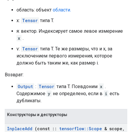
область: объект
области.
x:
Tensor
типа T.
я: вектор. Индексирует самое левое измерение
x
.
v:
Tensor
типа T. Те же размеры, что и x, за
исключением первого измерения, которое
должно быть таким же, как размер i.
Возврат:
Output
:
Tensor
типа T. Псевдоним
x
.
Содержимое
y
не определено, если в
i
есть
дубликаты.
Конструкторы и деструкторы
Inplace
Add
(const
::
tensorflow
::
Scope
& scope
,