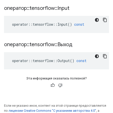
оператор
::
tensorflow
::
Input
operator
::
tensorflow
::
Input
()
const
оператор
::
tensorflow
::
Выход
operator
::
tensorflow
::
Output
()
const
Эта информация оказалась полезной?
Если не указано иное, контент на этой странице предоставляется
по
лицензии Creative Commons "С указанием авторства 4.0"
, а