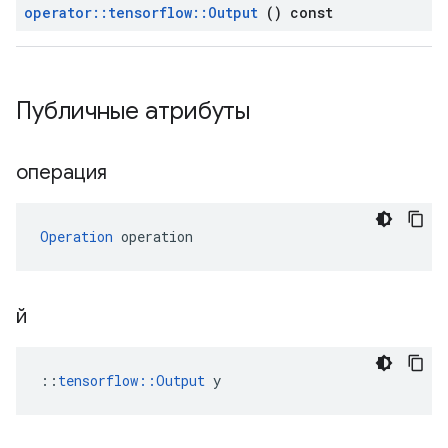
operator
::
tensorflow
::
Output
() const
Публичные атрибуты
операция
Operation
 operation
й
::
tensorflow::Output
 y