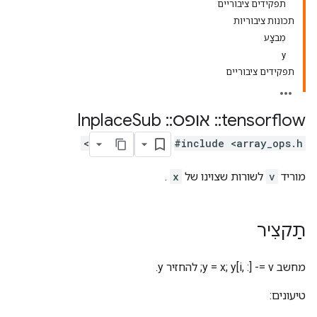
תפקידים ציבוריים
תכונות ציבוריות
מִבצָע
y
תפקידים ציבוריים
tensorflow
::
אופס
::
Inplace
Sub
#include <array_ops.h>
מוריד
v
לשורות שצוינו של
x
.
תַקצִיר
מחשב y = x; y[i, :] -= v; להחזיר y.
טיעונים: