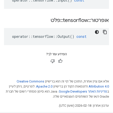
operator
::
tensorflow
::
Input
()
const
אופרטור
::
tensorflow
::
פלט
operator
::
tensorflow
::
Output
()
const
המידע עזר לך?
אלא אם צוין אחרת, התוכן של דף זה הוא ברישיון
Creative Commons
Attribution 4.0
ודוגמאות הקוד הן ברישיון
Apache 2.0
. לפרטים, ניתן לעיין
ב
מדיניות האתר Google Developers‏
.‏ Java הוא סימן מסחרי רשום של חברת
Oracle ו/או של השותפים העצמאיים שלה.
עדכון אחרון: 2026-02-18 (שעון UTC).