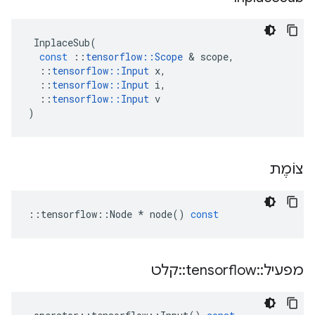
InplaceSub
(
const
::
tensorflow
::
Scope
&
scope
,
::
tensorflow
::
Input
x
,
::
tensorflow
::
Input
i
,
::
tensorflow
::
Input
v
)
צוֹמֶת
::
tensorflow
::
Node
*
node
()
const
מפעיל
::
tensorflow
::
קלט