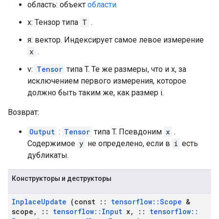
область: объект
области.
x: Тензор типа
T
.
я: вектор. Индексирует самое левое измерение
x
.
v:
Tensor
типа T. Те же размеры, что и x, за
исключением первого измерения, которое
должно быть таким же, как размер i.
Возврат:
Output
:
Tensor
типа T. Псевдоним
x
.
Содержимое
y
не определено, если в
i
есть
дубликаты.
Конструкторы и деструкторы
Inplace
Update
(const
::
tensorflow
::
Scope
&
scope
,
::
tensorflow
::
Input
x
,
::
tensorflow
::