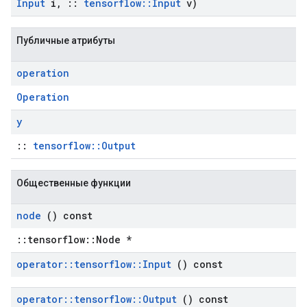
Input
i
,
::
tensorflow
::
Input
v)
Публичные атрибуты
operation
Operation
y
::
tensorflow::Output
Общественные функции
node
() const
::tensorflow::Node *
operator
::
tensorflow
::
Input
() const
operator
::
tensorflow
::
Output
() const