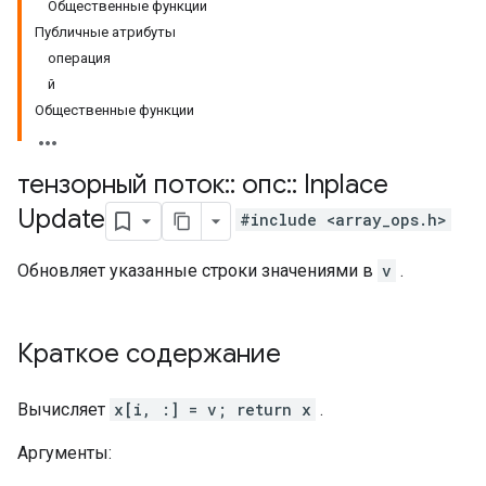
Общественные функции
Публичные атрибуты
операция
й
Общественные функции
тензорный поток
::
опс
::
Inplace
Update
#include <array_ops.h>
Обновляет указанные строки значениями в
v
.
Краткое содержание
Вычисляет
x[i, :] = v; return x
.
Аргументы: