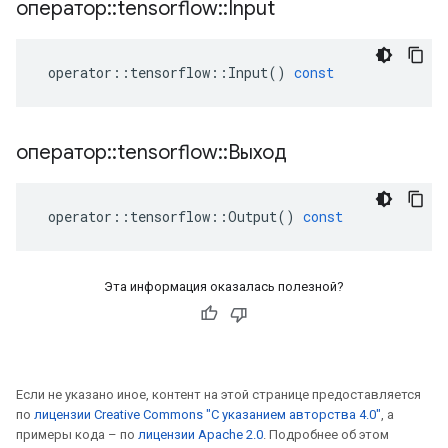
оператор
::
tensorflow
::
Input
operator
::
tensorflow
::
Input
()
const
оператор
::
tensorflow
::
Выход
operator
::
tensorflow
::
Output
()
const
Эта информация оказалась полезной?
Если не указано иное, контент на этой странице предоставляется
по
лицензии Creative Commons "С указанием авторства 4.0"
, а
примеры кода – по
лицензии Apache 2.0
. Подробнее об этом