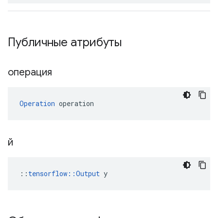
Публичные атрибуты
операция
Operation
 operation
й
::
tensorflow::Output
 y