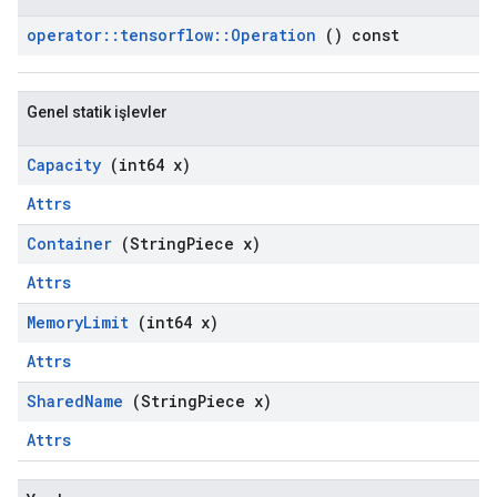
operator
::
tensorflow
::
Operation
() const
Genel statik işlevler
Capacity
(int64 x)
Attrs
Container
(String
Piece x)
Attrs
Memory
Limit
(int64 x)
Attrs
Shared
Name
(String
Piece x)
Attrs