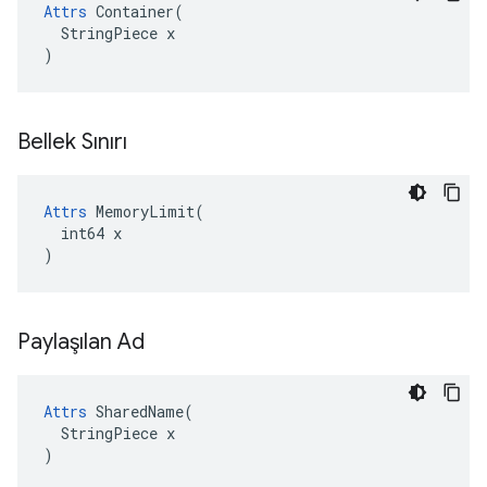
Attrs
 Container(

  StringPiece x

)
Bellek Sınırı
Attrs
 MemoryLimit(

  int64 x

)
Paylaşılan Ad
Attrs
 SharedName(

  StringPiece x

)