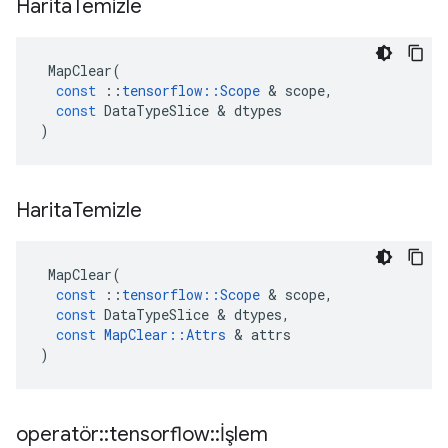
Harita
Temizle
MapClear
(
const
::
tensorflow
::
Scope
&
scope
,
const
DataTypeSlice
&
dtypes
)
Harita
Temizle
MapClear
(
const
::
tensorflow
::
Scope
&
scope
,
const
DataTypeSlice
&
dtypes
,
const
MapClear
::
Attrs
&
attrs
)
operatör
::
tensorflow
::
İşlem