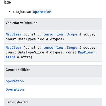
İade:
oluşturulan
Operation
Yapıcılar ve Yıkıcılar
Map
Clear
(const
::
tensorflow
::
Scope
& scope
,
const Data
Type
Slice & dtypes)
Map
Clear
(const
::
tensorflow
::
Scope
& scope
,
const Data
Type
Slice & dtypes
,
const
Map
Clear
::
Attrs
& attrs)
Genel özellikler
operation
Operation
Kamu işlevleri