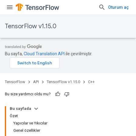
Oturum aç
TensorFlow v1.15.0
Bu sayfa,
Cloud Translation API
ile çevrilmiştir.
TensorFlow
API
TensorFlow v1.15.0
C++
Bu size yardımcı oldu mu?
Bu sayfada
Özet
Yapıcılar ve Yıkıcılar
Genel özellikler