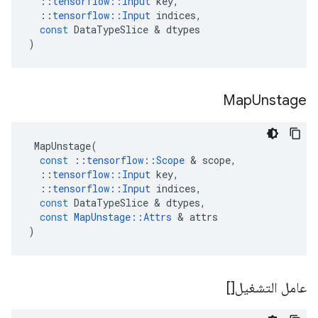
::
tensorflow
::
Input
key
,
::
tensorflow
::
Input
indices
,
const
DataTypeSlice
&
dtypes
)
Map
Unstage
MapUnstage
(
const
::
tensorflow
::
Scope
&
scope
,
::
tensorflow
::
Input
key
,
::
tensorflow
::
Input
indices
,
const
DataTypeSlice
&
dtypes
,
const
MapUnstage
::
Attrs
&
attrs
)
عامل التشغيل[]