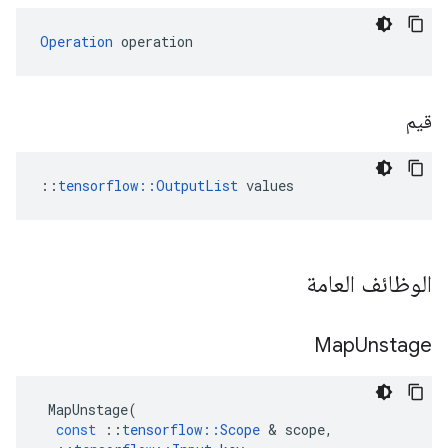
Operation
 operation
قيم
::
tensorflow::OutputList
 values
الوظائف العامة
Map
Unstage
MapUnstage
(
const
::
tensorflow
::
Scope
&
scope
,