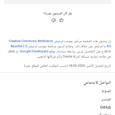
هل كان المحتوى مفيدًا؟
إنّ محتوى هذه الصفحة مرخّص بموجب
ترخيص Creative Commons Attribution
4.0‏
ما لم يُنصّ على خلاف ذلك، ونماذج الرموز مرخّصة بموجب
ترخيص Apache 2.0‏
.
للاطّلاع على التفاصيل، يُرجى مراجعة
سياسات موقع Google Developers‏
. إنّ Java
هي علامة تجارية مسجَّلة لشركة Oracle و/أو شركائها التابعين.
تاريخ التعديل الأخير: 2026-02-18 (حسب التوقيت العالمي المتفَّق عليه)
التواصل الاجتماعي
المدوّنة
المنتدى
GitHub