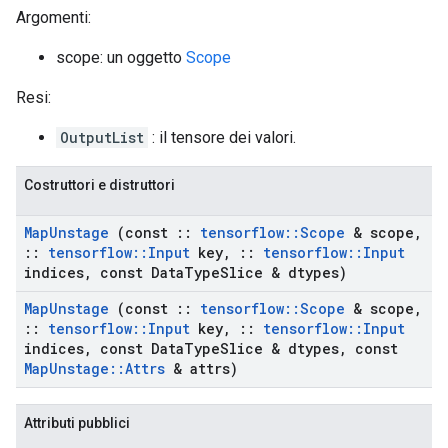
Argomenti:
scope: un oggetto
Scope
Resi:
OutputList
: il tensore dei valori.
Costruttori e distruttori
Map
Unstage
(const
::
tensorflow
::
Scope
& scope
,
::
tensorflow
::
Input
key
,
::
tensorflow
::
Input
indices
,
const Data
Type
Slice & dtypes)
Map
Unstage
(const
::
tensorflow
::
Scope
& scope
,
::
tensorflow
::
Input
key
,
::
tensorflow
::
Input
indices
,
const Data
Type
Slice & dtypes
,
const
Map
Unstage
::
Attrs
& attrs)
Attributi pubblici