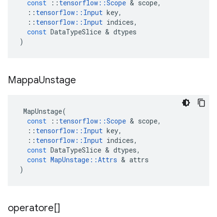
const
::
tensorflow
::
Scope
&
scope
,
::
tensorflow
::
Input
key
,
::
tensorflow
::
Input
indices
,
const
DataTypeSlice
&
dtypes
)
Mappa
Unstage
MapUnstage
(
const
::
tensorflow
::
Scope
&
scope
,
::
tensorflow
::
Input
key
,
::
tensorflow
::
Input
indices
,
const
DataTypeSlice
&
dtypes
,
const
MapUnstage
::
Attrs
&
attrs
)
operatore[]