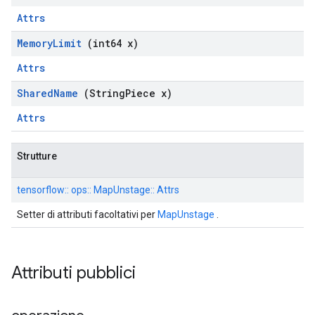
Attrs
Memory
Limit
(int64 x)
Attrs
Shared
Name
(String
Piece x)
Attrs
Strutture
tensorflow:: ops:: MapUnstage:: Attrs
Setter di attributi facoltativi per
MapUnstage
.
Attributi pubblici