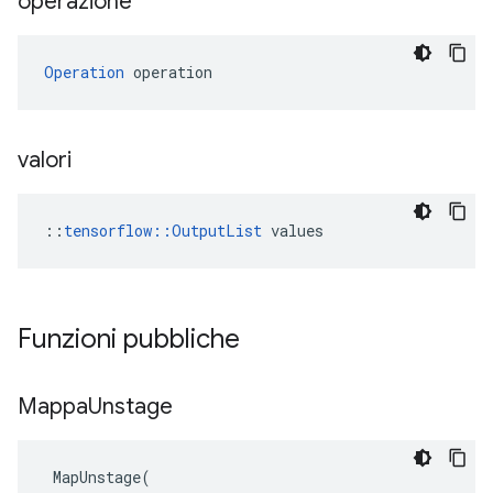
operazione
Operation
 operation
valori
::
tensorflow::OutputList
 values
Funzioni pubbliche
Mappa
Unstage
MapUnstage
(