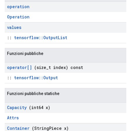
operation
Operation
values
::
tensorflow::OutputList
Funzioni pubbliche
operator[]
(size
_
t index) const
::
tensorflow::Output
Funzioni pubbliche statiche
Capacity
(int64 x)
Attrs
Container
(String
Piece x)