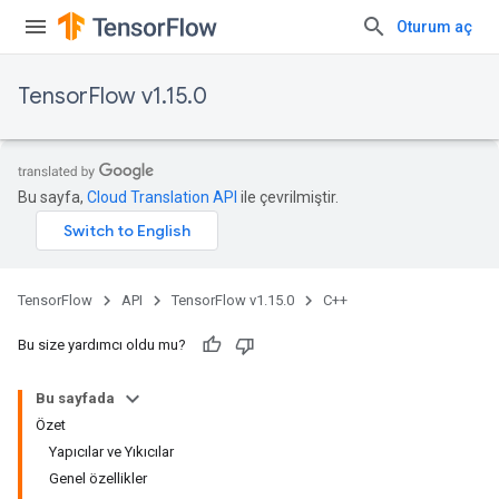
Oturum aç
TensorFlow v1.15.0
Bu sayfa,
Cloud Translation API
ile çevrilmiştir.
TensorFlow
API
TensorFlow v1.15.0
C++
Bu size yardımcı oldu mu?
Bu sayfada
Özet
Yapıcılar ve Yıkıcılar
Genel özellikler