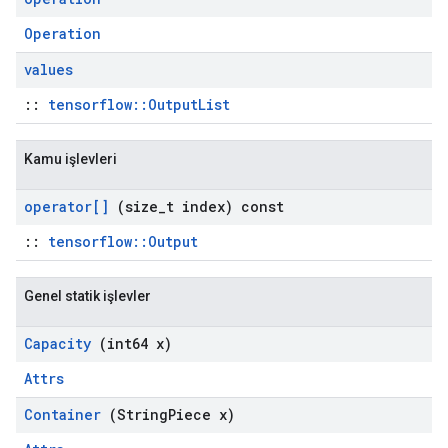
Operation
values
::
tensorflow::OutputList
Kamu işlevleri
operator[]
(size
_
t index) const
::
tensorflow::Output
Genel statik işlevler
Capacity
(int64 x)
Attrs
Container
(String
Piece x)