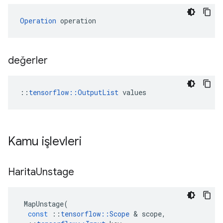
Operation
 operation
değerler
::
tensorflow::OutputList
 values
Kamu işlevleri
Harita
Unstage
MapUnstage
(
const
::
tensorflow
::
Scope
&
scope
,