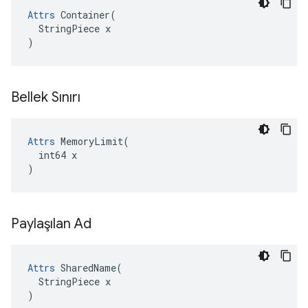
Attrs
 Container(

  StringPiece x

)
Bellek Sınırı
Attrs
 MemoryLimit(

  int64 x

)
Paylaşılan Ad
Attrs
 SharedName(

  StringPiece x

)