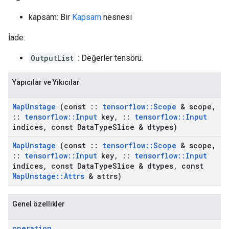
kapsam: Bir
Kapsam
nesnesi
İade:
OutputList
: Değerler tensörü.
Yapıcılar ve Yıkıcılar
Map
Unstage
(const
::
tensorflow
::
Scope
& scope
,
::
tensorflow
::
Input
key
,
::
tensorflow
::
Input
indices
,
const Data
Type
Slice & dtypes)
Map
Unstage
(const
::
tensorflow
::
Scope
& scope
,
::
tensorflow
::
Input
key
,
::
tensorflow
::
Input
indices
,
const Data
Type
Slice & dtypes
,
const
Map
Unstage
::
Attrs
& attrs)
Genel özellikler
operation