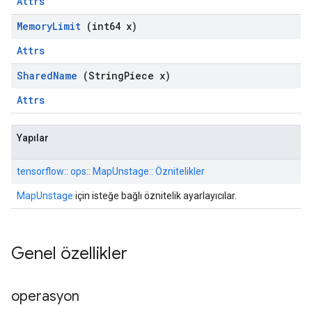
Attrs
Memory
Limit
(int64 x)
Attrs
Shared
Name
(String
Piece x)
Attrs
Yapılar
tensorflow:: ops:: MapUnstage:: Öznitelikler
MapUnstage
için isteğe bağlı öznitelik ayarlayıcılar.
Genel özellikler
operasyon