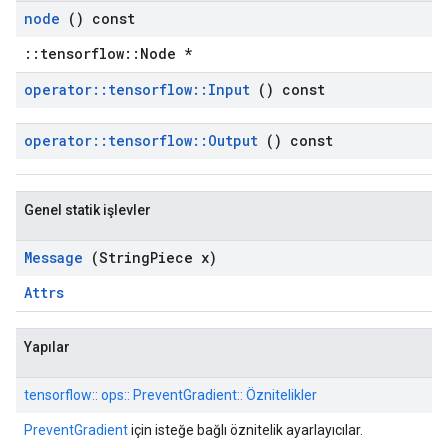
node
() const
::tensorflow::Node *
operator
::
tensorflow
::
Input
() const
operator
::
tensorflow
::
Output
() const
Genel statik işlevler
Message
(String
Piece x)
Attrs
Yapılar
tensorflow:: ops:: PreventGradient:: Öznitelikler
PreventGradient
için isteğe bağlı öznitelik ayarlayıcılar.