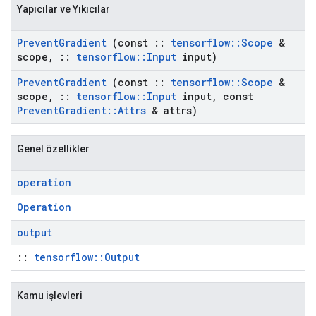
Yapıcılar ve Yıkıcılar
Prevent
Gradient
(const
::
tensorflow
::
Scope
&
scope
,
::
tensorflow
::
Input
input)
Prevent
Gradient
(const
::
tensorflow
::
Scope
&
scope
,
::
tensorflow
::
Input
input
,
const
Prevent
Gradient
::
Attrs
& attrs)
Genel özellikler
operation
Operation
output
::
tensorflow::Output
Kamu işlevleri