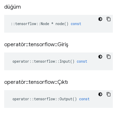
düğüm
::
tensorflow
::
Node
*
node
()
const
operatör
::
tensorflow
::
Giriş
operator
::
tensorflow
::
Input
()
const
operatör
::
tensorflow
::
Çıktı
operator
::
tensorflow
::
Output
()
const