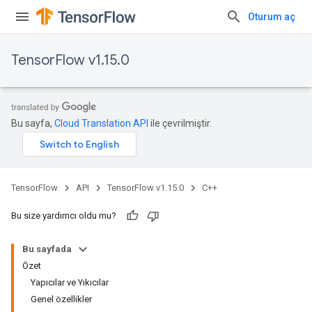
Oturum aç
TensorFlow v1.15.0
Bu sayfa,
Cloud Translation API
ile çevrilmiştir.
TensorFlow
API
TensorFlow v1.15.0
C++
Bu size yardımcı oldu mu?
Bu sayfada
Özet
Yapıcılar ve Yıkıcılar
Genel özellikler