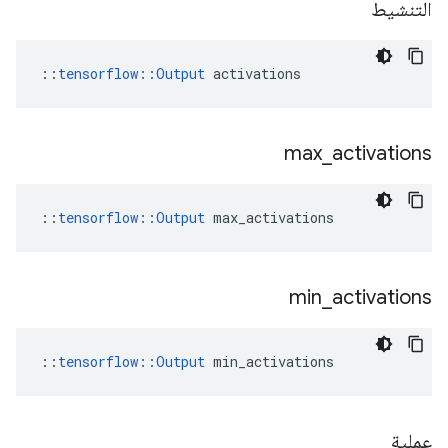
التنشيط
::
tensorflow::Output
 activations
max
_
activations
::
tensorflow::Output
 max_activations
min
_
activations
::
tensorflow::Output
 min_activations
عملية