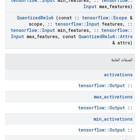
tensorflow
::
Input
min
_
features
,
::
tensorflow
::
Input
max
_
features)
Quantized
Relu6
(const
::
tensorflow
::
Scope
&
scope
,
::
tensorflow
::
Input
features
,
::
tensorflow
::
Input
min
_
features
,
::
tensorflow
::
Input
max
_
features
,
const
Quantized
Relu6
::
Attrs
& attrs)
الصفات العامة
activations
tensorflow::Output
::
max
_
activations
tensorflow::Output
::
min
_
activations
tensorflow::Output
::