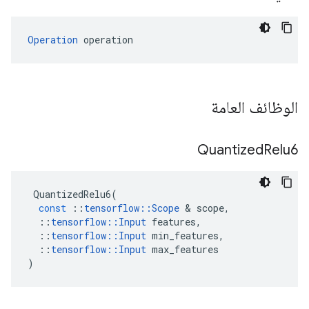
Operation
 operation
الوظائف العامة
Quantized
Relu6
QuantizedRelu6
(
const
::
tensorflow
::
Scope
&
scope
,
::
tensorflow
::
Input
features
,
::
tensorflow
::
Input
min_features
,
::
tensorflow
::
Input
max_features
)