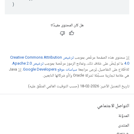
)
هل كان المحتوى مفيدًا؟
إنّ محتوى هذه الصفحة مرخّص بموجب
ترخيص Creative Commons Attribution
4.0‏
ما لم يُنصّ على خلاف ذلك، ونماذج الرموز مرخّصة بموجب
ترخيص Apache 2.0‏
.
للاطّلاع على التفاصيل، يُرجى مراجعة
سياسات موقع Google Developers‏
. إنّ Java
هي علامة تجارية مسجَّلة لشركة Oracle و/أو شركائها التابعين.
تاريخ التعديل الأخير: 2026-02-18 (حسب التوقيت العالمي المتفَّق عليه)
التواصل الاجتماعي
المدوّنة
المنتدى