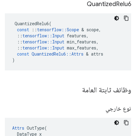
Quantized
Relu6
QuantizedRelu6
(
const
::
tensorflow
::
Scope
&
scope
,
::
tensorflow
::
Input
features
,
::
tensorflow
::
Input
min_features
,
::
tensorflow
::
Input
max_features
,
const
QuantizedRelu6
::
Attrs
&
attrs
)
وظائف ثابتة العامة
نوع خارجي
Attrs
 OutType(

  DataType x
